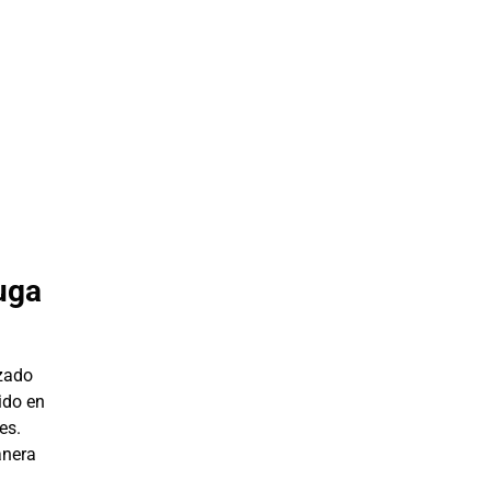
uga
zado
ido en
es.
anera