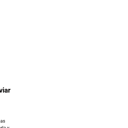
viar
gas
rla y