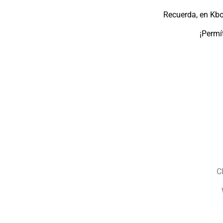
Recuerda, en Kbo
¡Permí
C