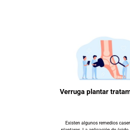
Verruga plantar tratam
Existen algunos remedios caser
plantares. La aplicación de ácido 