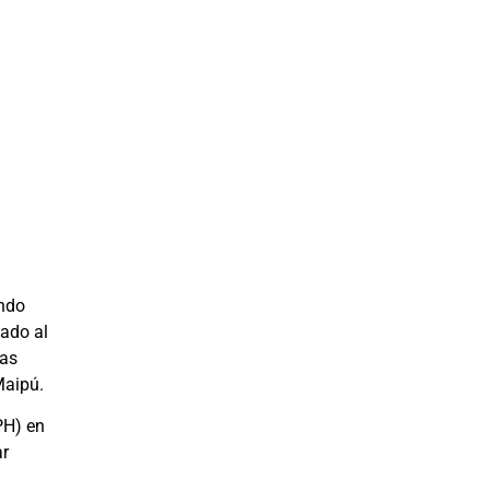
ando
gado al
gas
Maipú.
PH) en
ar