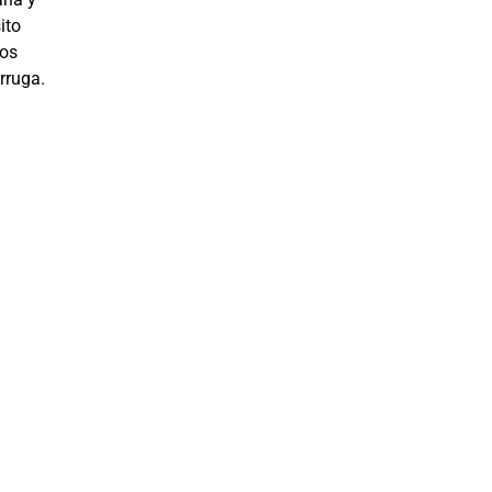
ito
los
rruga.