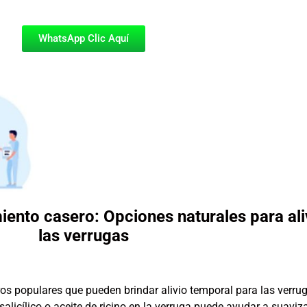
WhatsApp Clic Aquí
iento casero: Opciones naturales para ali
las verrugas
os populares que pueden brindar alivio temporal para las verru
salicílico o aceite de ricino en la verruga puede ayudar a suaviza