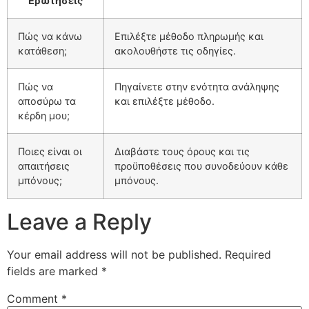
Ερωτήσεις
Πώς να κάνω
Επιλέξτε μέθοδο πληρωμής και
κατάθεση;
ακολουθήστε τις οδηγίες.
Πώς να
Πηγαίνετε στην ενότητα ανάληψης
αποσύρω τα
και επιλέξτε μέθοδο.
κέρδη μου;
Ποιες είναι οι
Διαβάστε τους όρους και τις
απαιτήσεις
προϋποθέσεις που συνοδεύουν κάθε
μπόνους;
μπόνους.
Leave a Reply
Your email address will not be published.
Required
fields are marked
*
Comment
*