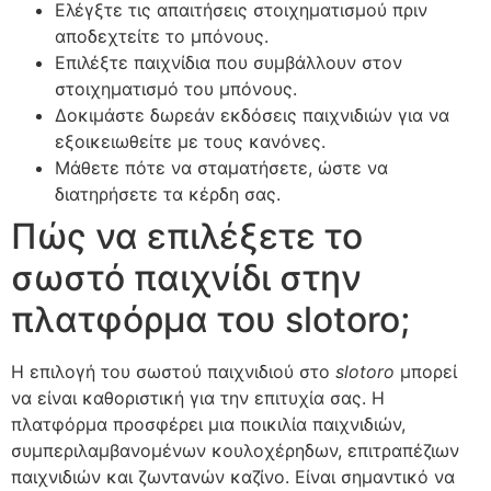
Ελέγξτε τις απαιτήσεις στοιχηματισμού πριν
αποδεχτείτε το μπόνους.
Επιλέξτε παιχνίδια που συμβάλλουν στον
στοιχηματισμό του μπόνους.
Δοκιμάστε δωρεάν εκδόσεις παιχνιδιών για να
εξοικειωθείτε με τους κανόνες.
Μάθετε πότε να σταματήσετε, ώστε να
διατηρήσετε τα κέρδη σας.
Πώς να επιλέξετε το
σωστό παιχνίδι στην
πλατφόρμα του slotoro;
Η επιλογή του σωστού παιχνιδιού στο
slotoro
μπορεί
να είναι καθοριστική για την επιτυχία σας. Η
πλατφόρμα προσφέρει μια ποικιλία παιχνιδιών,
συμπεριλαμβανομένων κουλοχέρηδων, επιτραπέζιων
παιχνιδιών και ζωντανών καζίνο. Είναι σημαντικό να