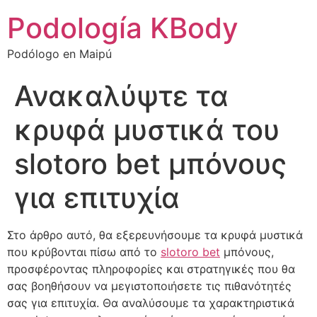
Podología KBody
Podólogo en Maipú
Ανακαλύψτε τα
κρυφά μυστικά του
slotoro bet μπόνους
για επιτυχία
Στο άρθρο αυτό, θα εξερευνήσουμε τα κρυφά μυστικά
που κρύβονται πίσω από το
slotoro bet
μπόνους,
προσφέροντας πληροφορίες και στρατηγικές που θα
σας βοηθήσουν να μεγιστοποιήσετε τις πιθανότητές
σας για επιτυχία. Θα αναλύσουμε τα χαρακτηριστικά