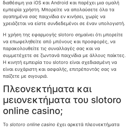
διαθέσιμη για iOS και Android και παρέχει μια ομαλή
εμπειρία χρήστη. Μπορείτε να απολαύσετε όλα τα
αγαπημένα σας παιχνίδια εν κινήσει, χωρίς να
χρειάζεται να είστε συνδεδεμένοι σε έναν υπολογιστή.
Η χρήση της εφαρμογής slotoro σημαίνει ότι μπορείτε
να επωφεληθείτε από μπόνους και προσφορές, να
παρακολουθείτε τις συναλλαγές σας και να
συμμετέχετε σε ζωντανά παιχνίδια με άλλους παίκτες.
Η κινητή εμπειρία του slotoro είναι σχεδιασμένη να
είναι ευχάριστη και ασφαλής, επιτρέποντάς σας να
παίζετε με σιγουριά.
Πλεονεκτήματα και
μειονεκτήματα του slotoro
online casino;
Το
slotoro online casino
έχει αρκετά πλεονεκτήματα