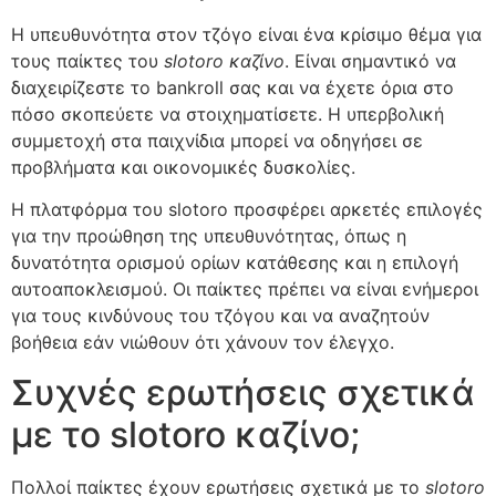
Η υπευθυνότητα στον τζόγο είναι ένα κρίσιμο θέμα για
τους παίκτες του
slotoro καζίνο
. Είναι σημαντικό να
διαχειρίζεστε το bankroll σας και να έχετε όρια στο
πόσο σκοπεύετε να στοιχηματίσετε. Η υπερβολική
συμμετοχή στα παιχνίδια μπορεί να οδηγήσει σε
προβλήματα και οικονομικές δυσκολίες.
Η πλατφόρμα του slotoro προσφέρει αρκετές επιλογές
για την προώθηση της υπευθυνότητας, όπως η
δυνατότητα ορισμού ορίων κατάθεσης και η επιλογή
αυτοαποκλεισμού. Οι παίκτες πρέπει να είναι ενήμεροι
για τους κινδύνους του τζόγου και να αναζητούν
βοήθεια εάν νιώθουν ότι χάνουν τον έλεγχο.
Συχνές ερωτήσεις σχετικά
με το slotoro καζίνο;
Πολλοί παίκτες έχουν ερωτήσεις σχετικά με το
slotoro