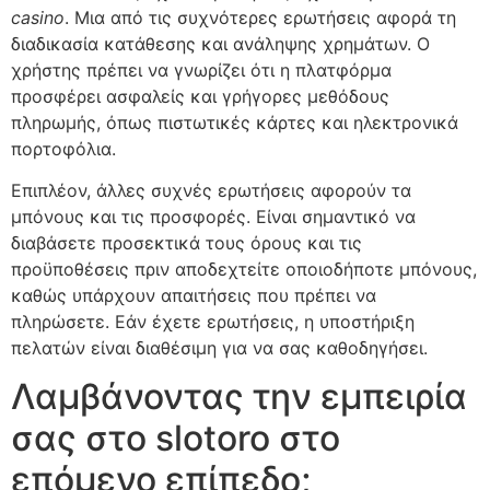
casino
. Μια από τις συχνότερες ερωτήσεις αφορά τη
διαδικασία κατάθεσης και ανάληψης χρημάτων. Ο
χρήστης πρέπει να γνωρίζει ότι η πλατφόρμα
προσφέρει ασφαλείς και γρήγορες μεθόδους
πληρωμής, όπως πιστωτικές κάρτες και ηλεκτρονικά
πορτοφόλια.
Επιπλέον, άλλες συχνές ερωτήσεις αφορούν τα
μπόνους και τις προσφορές. Είναι σημαντικό να
διαβάσετε προσεκτικά τους όρους και τις
προϋποθέσεις πριν αποδεχτείτε οποιοδήποτε μπόνους,
καθώς υπάρχουν απαιτήσεις που πρέπει να
πληρώσετε. Εάν έχετε ερωτήσεις, η υποστήριξη
πελατών είναι διαθέσιμη για να σας καθοδηγήσει.
Λαμβάνοντας την εμπειρία
σας στο slotoro στο
επόμενο επίπεδο;