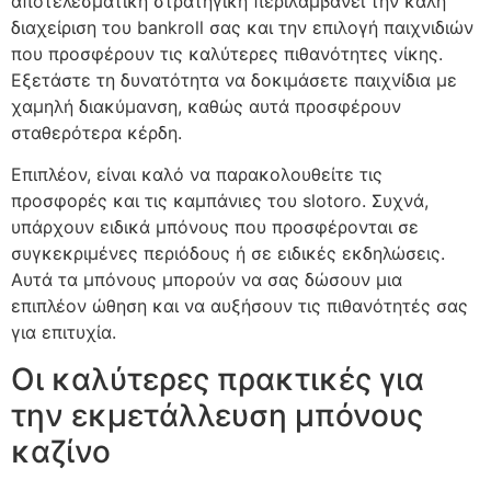
αποτελεσματική στρατηγική περιλαμβάνει την καλή
διαχείριση του bankroll σας και την επιλογή παιχνιδιών
που προσφέρουν τις καλύτερες πιθανότητες νίκης.
Εξετάστε τη δυνατότητα να δοκιμάσετε παιχνίδια με
χαμηλή διακύμανση, καθώς αυτά προσφέρουν
σταθερότερα κέρδη.
Επιπλέον, είναι καλό να παρακολουθείτε τις
προσφορές και τις καμπάνιες του slotoro. Συχνά,
υπάρχουν ειδικά μπόνους που προσφέρονται σε
συγκεκριμένες περιόδους ή σε ειδικές εκδηλώσεις.
Αυτά τα μπόνους μπορούν να σας δώσουν μια
επιπλέον ώθηση και να αυξήσουν τις πιθανότητές σας
για επιτυχία.
Οι καλύτερες πρακτικές για
την εκμετάλλευση μπόνους
καζίνο