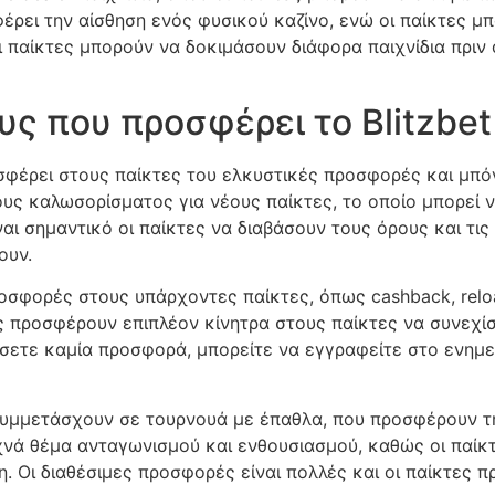
έρει την αίσθηση ενός φυσικού καζίνο, ενώ οι παίκτες 
 οι παίκτες μπορούν να δοκιμάσουν διάφορα παιχνίδια πρι
ς που προσφέρει το Blitzbet
οσφέρει στους παίκτες του ελκυστικές προσφορές και μπόν
ους καλωσορίσματος για νέους παίκτες, το οποίο μπορεί 
ίναι σημαντικό οι παίκτες να διαβάσουν τους όρους και τ
ουν.
ροσφορές στους υπάρχοντες παίκτες, όπως cashback, relo
ς προσφέρουν επιπλέον κίνητρα στους παίκτες να συνεχίσ
άσετε καμία προσφορά, μπορείτε να εγγραφείτε στο ενημε
 συμμετάσχουν σε τουρνουά με έπαθλα, που προσφέρουν τ
υχνά θέμα ανταγωνισμού και ενθουσιασμού, καθώς οι παίκ
 Οι διαθέσιμες προσφορές είναι πολλές και οι παίκτες πρ