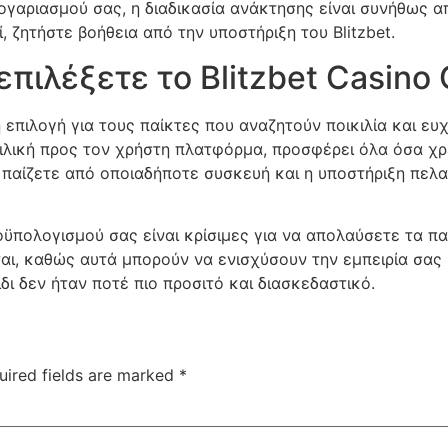
γαριασμού σας, η διαδικασία ανάκτησης είναι συνήθως α
, ζητήστε βοήθεια από την υποστήριξη του Blitzbet.
επιλέξετε το Blitzbet Casino 
κή επιλογή για τους παίκτες που αναζητούν ποικιλία και ε
φιλική προς τον χρήστη πλατφόρμα, προσφέρει όλα όσα χ
να παίζετε από οποιαδήποτε συσκευή και η υποστήριξη πελ
οϋπολογισμού σας είναι κρίσιμες για να απολαύσετε τα παι
ι, καθώς αυτά μπορούν να ενισχύσουν την εμπειρία σας 
νίδι δεν ήταν ποτέ πιο προσιτό και διασκεδαστικό.
uired fields are marked
*