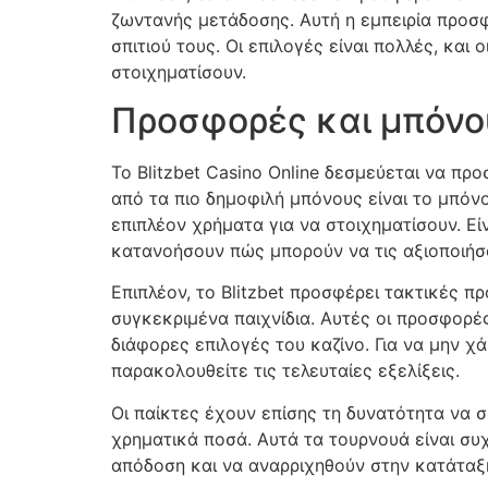
ζωντανής μετάδοσης. Αυτή η εμπειρία προσφ
σπιτιού τους. Οι επιλογές είναι πολλές, και
στοιχηματίσουν.
Προσφορές και μπόνου
Το Blitzbet Casino Online δεσμεύεται να πρ
από τα πιο δημοφιλή μπόνους είναι το μπόν
επιπλέον χρήματα για να στοιχηματίσουν. Ε
κατανοήσουν πώς μπορούν να τις αξιοποιήσ
Επιπλέον, το Blitzbet προσφέρει τακτικές π
συγκεκριμένα παιχνίδια. Αυτές οι προσφορέ
διάφορες επιλογές του καζίνο. Για να μην χ
παρακολουθείτε τις τελευταίες εξελίξεις.
Οι παίκτες έχουν επίσης τη δυνατότητα να
χρηματικά ποσά. Αυτά τα τουρνουά είναι σ
απόδοση και να αναρριχηθούν στην κατάταξη.