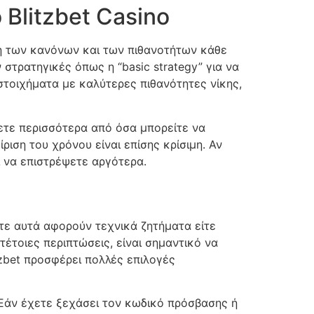
Blitzbet Casino
ηση των κανόνων και των πιθανοτήτων κάθε
 στρατηγικές όπως η “basic strategy” για να
 στοιχήματα με καλύτερες πιθανότητες νίκης,
ρετε περισσότερα από όσα μπορείτε να
ίριση του χρόνου είναι επίσης κρίσιμη. Αν
ι να επιστρέψετε αργότερα.
ίτε αυτά αφορούν τεχνικά ζητήματα είτε
τέτοιες περιπτώσεις, είναι σημαντικό να
tzbet προσφέρει πολλές επιλογές
 Εάν έχετε ξεχάσει τον κωδικό πρόσβασης ή