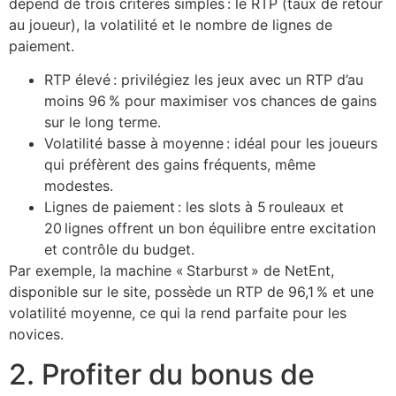
dépend de trois critères simples : le RTP (taux de retour
au joueur), la volatilité et le nombre de lignes de
paiement.
RTP élevé : privilégiez les jeux avec un RTP d’au
moins 96 % pour maximiser vos chances de gains
sur le long terme.
Volatilité basse à moyenne : idéal pour les joueurs
qui préfèrent des gains fréquents, même
modestes.
Lignes de paiement : les slots à 5 rouleaux et
20 lignes offrent un bon équilibre entre excitation
et contrôle du budget.
Par exemple, la machine « Starburst » de NetEnt,
disponible sur le site, possède un RTP de 96,1 % et une
volatilité moyenne, ce qui la rend parfaite pour les
novices.
2. Profiter du bonus de