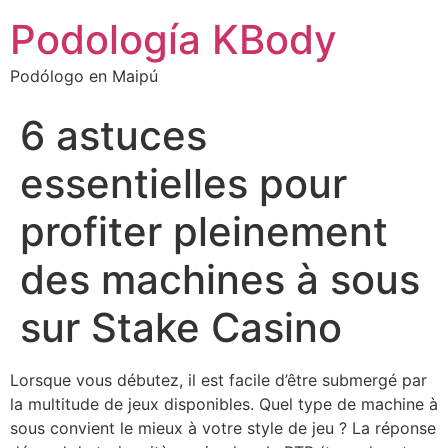
Podología KBody
Podólogo en Maipú
6 astuces
essentielles pour
profiter pleinement
des machines à sous
sur Stake Casino
Lorsque vous débutez, il est facile d’être submergé par
la multitude de jeux disponibles. Quel type de machine à
sous convient le mieux à votre style de jeu ? La réponse