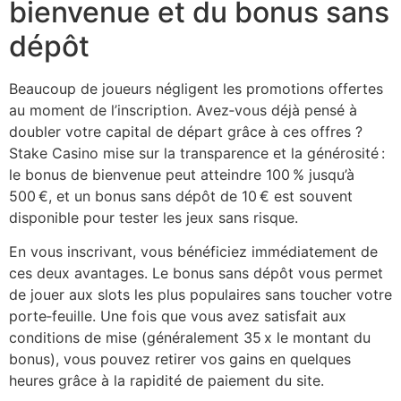
bienvenue et du bonus sans
dépôt
Beaucoup de joueurs négligent les promotions offertes
au moment de l’inscription. Avez‑vous déjà pensé à
doubler votre capital de départ grâce à ces offres ?
Stake Casino mise sur la transparence et la générosité :
le bonus de bienvenue peut atteindre 100 % jusqu’à
500 €, et un bonus sans dépôt de 10 € est souvent
disponible pour tester les jeux sans risque.
En vous inscrivant, vous bénéficiez immédiatement de
ces deux avantages. Le bonus sans dépôt vous permet
de jouer aux slots les plus populaires sans toucher votre
porte‑feuille. Une fois que vous avez satisfait aux
conditions de mise (généralement 35 x le montant du
bonus), vous pouvez retirer vos gains en quelques
heures grâce à la rapidité de paiement du site.