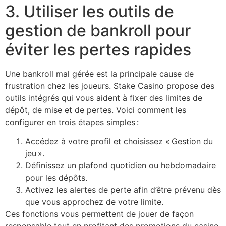
3. Utiliser les outils de
gestion de bankroll pour
éviter les pertes rapides
Une bankroll mal gérée est la principale cause de
frustration chez les joueurs. Stake Casino propose des
outils intégrés qui vous aident à fixer des limites de
dépôt, de mise et de pertes. Voici comment les
configurer en trois étapes simples :
Accédez à votre profil et choisissez « Gestion du
jeu ».
Définissez un plafond quotidien ou hebdomadaire
pour les dépôts.
Activez les alertes de perte afin d’être prévenu dès
que vous approchez de votre limite.
Ces fonctions vous permettent de jouer de façon
responsable tout en profitant des promotions du casino.