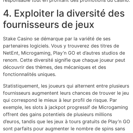
4. Exploiter la diversité des
fournisseurs de jeux
Stake Casino se démarque par la variété de ses
partenaires logiciels. Vous y trouverez des titres de
NetEnt, Microgaming, Play’n GO et d’autres studios de
renom. Cette diversité signifie que chaque joueur peut
découvrir des thèmes, des mécaniques et des
fonctionnalités uniques.
Statistiquement, les joueurs qui alternent entre plusieurs
fournisseurs augmentent leurs chances de trouver le jeu
qui correspond le mieux à leur profil de risque. Par
exemple, les slots à jackpot progressif de Microgaming
offrent des gains potentiels de plusieurs millions
d’euros, tandis que les jeux à tours gratuits de Play’n GO
sont parfaits pour augmenter le nombre de spins sans