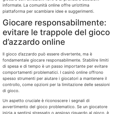
informate. La comunità online offre un’ottima
piattaforma per scambiare idee e suggerimenti.
Giocare responsabilmente:
evitare le trappole del gioco
d’azzardo online
Il gioco d’azzardo può essere divertente, ma è
fondamentale giocare responsabilmente. Stabilire limiti
di spesa e di tempo è un passo importante per evitare
comportamenti problematici. I casinò online offrono
spesso strumenti per aiutare i giocatori a mantenere il
controllo, come opzioni per la limitazione delle sessioni
di gioco.
Un aspetto cruciale è riconoscere i segnali di
avvertimento del gioco problematico. Se un giocatore
inizia a sentirsi stressato o ansioso riguardo al gioco, è