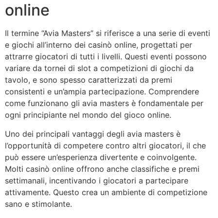
online
Il termine “Avia Masters” si riferisce a una serie di eventi
e giochi all’interno dei casinò online, progettati per
attrarre giocatori di tutti i livelli. Questi eventi possono
variare da tornei di slot a competizioni di giochi da
tavolo, e sono spesso caratterizzati da premi
consistenti e un’ampia partecipazione. Comprendere
come funzionano gli avia masters è fondamentale per
ogni principiante nel mondo del gioco online.
Uno dei principali vantaggi degli avia masters è
l’opportunità di competere contro altri giocatori, il che
può essere un’esperienza divertente e coinvolgente.
Molti casinò online offrono anche classifiche e premi
settimanali, incentivando i giocatori a partecipare
attivamente. Questo crea un ambiente di competizione
sano e stimolante.