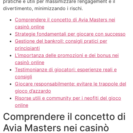
pratiche e utili per massimizzare l’engagement e il
divertimento, minimizzando i rischi.
Comprendere il concetto di Avia Masters nei
casinò online
Strategie fondamentali per giocare con successo
Gestione del bankroll: consigli pratici per
principianti
L’importanza delle promozioni e dei bonus nei
casinò online
Testimonianze di giocatori: esperienze reali e
consigli
Giocare responsabilmente: evitare le trappole del
gioco d’azzardo
Risorse utili e community per i neofiti del gioco
online
Comprendere il concetto di
Avia Masters nei casinò