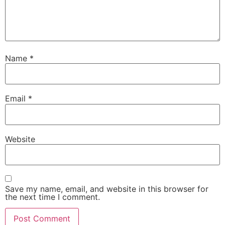
Name
*
Email
*
Website
Save my name, email, and website in this browser for
the next time I comment.