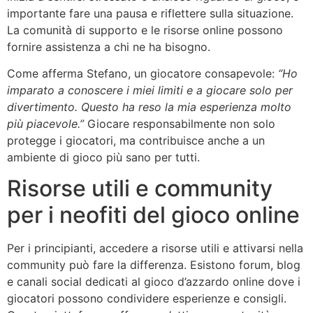
importante fare una pausa e riflettere sulla situazione.
La comunità di supporto e le risorse online possono
fornire assistenza a chi ne ha bisogno.
Come afferma Stefano, un giocatore consapevole:
“Ho
imparato a conoscere i miei limiti e a giocare solo per
divertimento. Questo ha reso la mia esperienza molto
più piacevole.”
Giocare responsabilmente non solo
protegge i giocatori, ma contribuisce anche a un
ambiente di gioco più sano per tutti.
Risorse utili e community
per i neofiti del gioco online
Per i principianti, accedere a risorse utili e attivarsi nella
community può fare la differenza. Esistono forum, blog
e canali social dedicati al gioco d’azzardo online dove i
giocatori possono condividere esperienze e consigli.