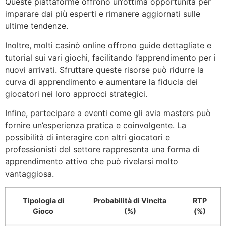
Queste piattaforme offrono un’ottima opportunità per
imparare dai più esperti e rimanere aggiornati sulle
ultime tendenze.
Inoltre, molti casinò online offrono guide dettagliate e
tutorial sui vari giochi, facilitando l’apprendimento per i
nuovi arrivati. Sfruttare queste risorse può ridurre la
curva di apprendimento e aumentare la fiducia dei
giocatori nei loro approcci strategici.
Infine, partecipare a eventi come gli avia masters può
fornire un’esperienza pratica e coinvolgente. La
possibilità di interagire con altri giocatori e
professionisti del settore rappresenta una forma di
apprendimento attivo che può rivelarsi molto
vantaggiosa.
Tipologia di
Probabilità di Vincita
RTP
Gioco
(%)
(%)