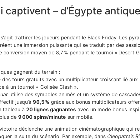
 captivent – d’Égypte antique 
 s’agit d’attirer les joueurs pendant le Black Friday. Les p
 créent une immersion puissante qui se traduit par des sessi
e conversion moyen de 8,7 % pendant le tournoi « Desert G
iques gagnent du terrain :
des tours gratuits avec un multiplicateur croissant lié aux c
e à un tournoi « Colisée Clash ».
guar
utilise des symboles animés et un système de cascades 
fectif jusqu’à
96,5 %
grâce aux bonus multiplicateurs offer
 tableau à
20 lignes gagnantes
avec un mode bonus inspiré
c plus de
9 000 spins/minute
sur mobile.
que victoire déclenche une animation cinématographique qui 
oquer la suite du scénario. Par exemple, dans
Cleopatra’s R