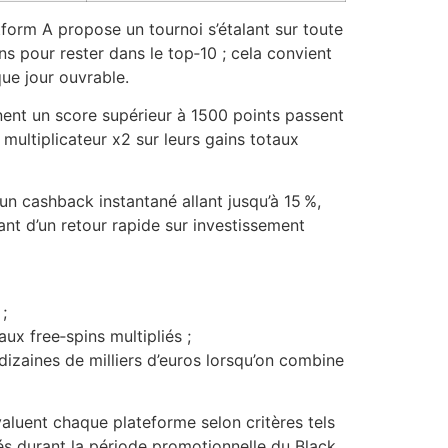
tform A propose un tournoi s’étalant sur toute
s pour rester dans le top‑10 ; cela convient
ue jour ouvrable.
gnent un score supérieur à 1500 points passent
e multiplicateur x2 sur leurs gains totaux
n cashback instantané allant jusqu’à 15 %,
ant d’un retour rapide sur investissement
;
ux free‑spins multipliés ;
dizaines de milliers d’euros lorsqu’on combine
luent chaque plateforme selon critères tels
és durant la période promotionnelle du Black