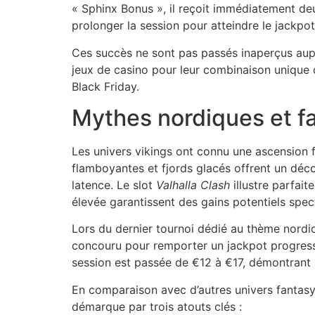
« Sphinx Bonus », il reçoit immédiatement deux
prolonger la session pour atteindre le jackpot
Ces succès ne sont pas passés inaperçus aupr
jeux de casino pour leur combinaison unique d
Black Friday.
Mythes nordiques et fa
Les univers vikings ont connu une ascension 
flamboyantes et fjords glacés offrent un déco
latence. Le slot
Valhalla Clash
illustre parfait
élevée garantissent des gains potentiels spec
Lors du dernier tournoi dédié au thème nordiq
concouru pour remporter un jackpot progress
session est passée de €12 à €17, démontrant l
En comparaison avec d’autres univers fantasy
démarque par trois atouts clés :