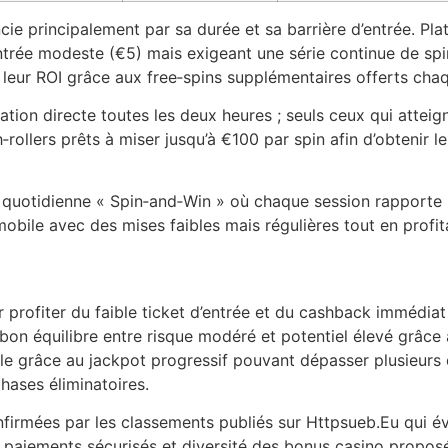
cie principalement par sa durée et sa barrière d’entrée. Pla
ntrée modeste (€5) mais exigeant une série continue de spin
leur ROI grâce aux free‑spins supplémentaires offerts chaq
nation directe toutes les deux heures ; seuls ceux qui attei
h‑rollers prêts à miser jusqu’à €100 par spin afin d’obtenir l
quotidienne « Spin‑and‑Win » où chaque session rapporte u
obile avec des mises faibles mais régulières tout en profit
 profiter du faible ticket d’entrée et du cashback immédiat 
on équilibre entre risque modéré et potentiel élevé grâce a
le grâce au jackpot progressif pouvant dépasser plusieurs 
hases éliminatoires.
rmées par les classements publiés sur Httpsueb.Eu qui éva
 paiements sécurisés et diversité des bonus casino propos