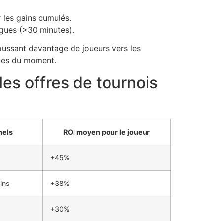
 les gains cumulés.
ngues (>30 minutes).
oussant davantage de joueurs vers les
ques du moment.
es offres de tournois
nels
ROI moyen pour le joueur
+45%
ains
+38%
+30%