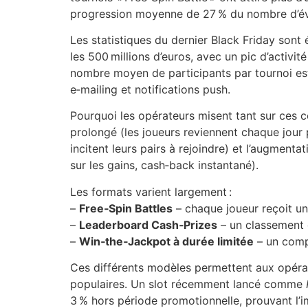
progression moyenne de 27 % du nombre d’é
Les statistiques du dernier Black Friday sont
les 500 millions d’euros, avec un pic d’activi
nombre moyen de participants par tournoi est
e‑mailing et notifications push.
Pourquoi les opérateurs misent tant sur ces c
prolongé (les joueurs reviennent chaque jour p
incitent leurs pairs à rejoindre) et l’augment
sur les gains, cash‑back instantané).
Les formats varient largement :
–
Free‑Spin Battles
– chaque joueur reçoit un 
–
Leaderboard Cash‑Prizes
– un classement 
–
Win‑the‑Jackpot à durée limitée
– un compt
Ces différents modèles permettent aux opérat
populaires. Un slot récemment lancé comme
3 % hors période promotionnelle, prouvant l’im