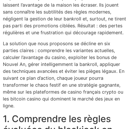
laissent l’avantage de la maison les écraser. Ils jouent
sans connaître les subtilités des règles modernes,
négligent la gestion de leur bankroll et, surtout, ne tirent
pas parti des promotions ciblées. Résultat : des pertes
régulières et une frustration qui décourage rapidement.
La solution que nous proposons se décline en six
parties claires : comprendre les variantes actuelles,
calculer l’avantage du casino, exploiter les bonus de
Nouvel An, gérer intelligemment la bankroll, appliquer
des techniques avancées et éviter les pièges légaux. En
suivant ce plan d’action, chaque joueur pourra
transformer le chaos festif en une stratégie gagnante,
même sur les plateformes de casino français crypto ou
les bitcoin casino qui dominent le marché des jeux en
ligne.
1. Comprendre les règles