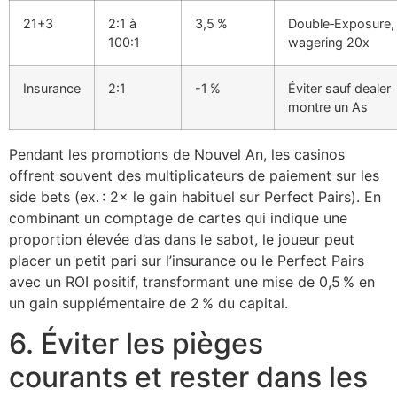
21+3
2:1 à
3,5 %
Double‑Exposure,
100:1
wagering 20x
Insurance
2:1
-1 %
Éviter sauf dealer
montre un As
Pendant les promotions de Nouvel An, les casinos
offrent souvent des multiplicateurs de paiement sur les
side bets (ex. : 2× le gain habituel sur Perfect Pairs). En
combinant un comptage de cartes qui indique une
proportion élevée d’as dans le sabot, le joueur peut
placer un petit pari sur l’insurance ou le Perfect Pairs
avec un ROI positif, transformant une mise de 0,5 % en
un gain supplémentaire de 2 % du capital.
6. Éviter les pièges
courants et rester dans les