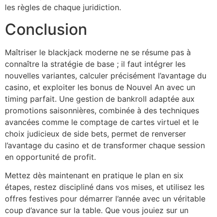
les règles de chaque juridiction.
Conclusion
Maîtriser le blackjack moderne ne se résume pas à
connaître la stratégie de base ; il faut intégrer les
nouvelles variantes, calculer précisément l’avantage du
casino, et exploiter les bonus de Nouvel An avec un
timing parfait. Une gestion de bankroll adaptée aux
promotions saisonnières, combinée à des techniques
avancées comme le comptage de cartes virtuel et le
choix judicieux de side bets, permet de renverser
l’avantage du casino et de transformer chaque session
en opportunité de profit.
Mettez dès maintenant en pratique le plan en six
étapes, restez discipliné dans vos mises, et utilisez les
offres festives pour démarrer l’année avec un véritable
coup d’avance sur la table. Que vous jouiez sur un