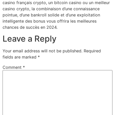
casino français crypto, un bitcoin casino ou un meilleur
casino crypto, la combinaison d’une connaissance
pointue, d’une bankroll solide et d’une exploitation
intelligente des bonus vous offrira les meilleures
chances de succès en 2024.
Leave a Reply
Your email address will not be published.
Required
fields are marked
*
Comment
*