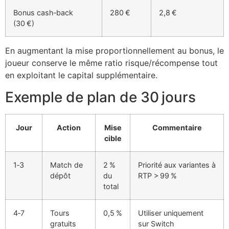
Bonus cash‑back
280 €
2,8 €
(30 €)
En augmentant la mise proportionnellement au bonus, le
joueur conserve le même ratio risque/récompense tout
en exploitant le capital supplémentaire.
Exemple de plan de 30 jours
Jour
Action
Mise
Commentaire
cible
1‑3
Match de
2 %
Priorité aux variantes à
dépôt
du
RTP > 99 %
total
4‑7
Tours
0,5 %
Utiliser uniquement
gratuits
sur Switch