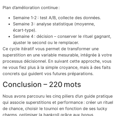
Plan d’amélioration continue :
Semaine 1‑2 : test A/B, collecte des données.
Semaine 3 : analyse statistique (moyenne,
écart‑type).
Semaine 4 : décision – conserver le rituel gagnant,
ajuster le second ou le remplacer.
Ce cycle itératif vous permet de transformer une
superstition en une variable mesurable, intégrée à votre
processus décisionnel. En suivant cette approche, vous
ne vous fiez plus à la simple croyance, mais à des faits
concrets qui guident vos futures préparations.
Conclusion – 220 mots
Nous avons parcouru les cinq piliers d’un guide pratique
qui associe superstitions et performance : créer un rituel
de chance, choisir le tournoi en fonction de ses lucky
charms, optimiser la bankroll grâce aux bonus