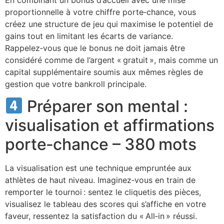
proportionnelle à votre chiffre porte‑chance, vous
créez une structure de jeu qui maximise le potentiel de
gains tout en limitant les écarts de variance.
Rappelez‑vous que le bonus ne doit jamais être
considéré comme de l’argent « gratuit », mais comme un
capital supplémentaire soumis aux mêmes règles de
gestion que votre bankroll principale.
Préparer son mental :
visualisation et affirmations
porte‑chance – 380 mots
La visualisation est une technique empruntée aux
athlètes de haut niveau. Imaginez‑vous en train de
remporter le tournoi : sentez le cliquetis des pièces,
visualisez le tableau des scores qui s’affiche en votre
faveur, ressentez la satisfaction du « All‑in » réussi.