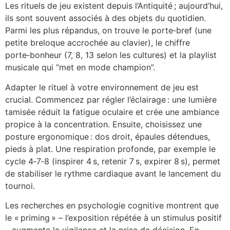
Les rituels de jeu existent depuis l’Antiquité ; aujourd’hui,
ils sont souvent associés à des objets du quotidien.
Parmi les plus répandus, on trouve le porte‑bref (une
petite breloque accrochée au clavier), le chiffre
porte‑bonheur (7, 8, 13 selon les cultures) et la playlist
musicale qui “met en mode champion”.
Adapter le rituel à votre environnement de jeu est
crucial. Commencez par régler l’éclairage : une lumière
tamisée réduit la fatigue oculaire et crée une ambiance
propice à la concentration. Ensuite, choisissez une
posture ergonomique : dos droit, épaules détendues,
pieds à plat. Une respiration profonde, par exemple le
cycle 4‑7‑8 (inspirer 4 s, retenir 7 s, expirer 8 s), permet
de stabiliser le rythme cardiaque avant le lancement du
tournoi.
Les recherches en psychologie cognitive montrent que
le « priming » – l’exposition répétée à un stimulus positif
– augmente la vigilance et la prise de décision. En