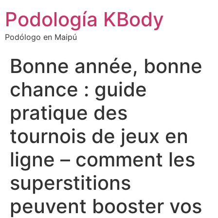
Podología KBody
Podólogo en Maipú
Bonne année, bonne
chance : guide
pratique des
tournois de jeux en
ligne – comment les
superstitions
peuvent booster vos