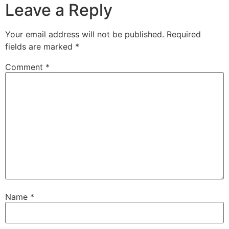
Leave a Reply
Your email address will not be published.
Required
fields are marked
*
Comment
*
Name
*