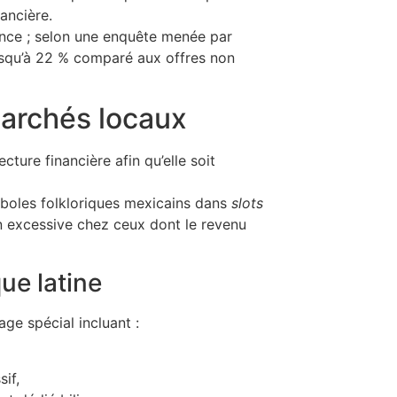
ancière.
iance ; selon une enquête menée par
jusqu’à 22 % comparé aux offres non
marchés locaux
ture financière afin qu’elle soit
ymboles folkloriques mexicains dans
slots
on excessive chez ceux dont le revenu
e latine
ge spécial incluant :
if,