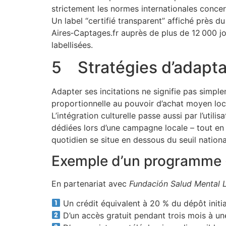
strictement les normes internationales concer
Un label “certifié transparent” affiché près 
Aires‑Captages.fr auprès de plus de 12 000 j
labellisées.
5 Stratégies d’adapta
Adapter ses incitations ne signifie pas simple
proportionnelle au pouvoir d’achat moyen loc
L’intégration culturelle passe aussi par l’ut
dédiées lors d’une campagne locale – tout en
quotidien se situe en dessous du seuil nation
Exemple d’un programme 
En partenariat avec
Fundación Salud Mental 
Un crédit équivalent à 20 % du dépôt init
D’un accès gratuit pendant trois mois à une