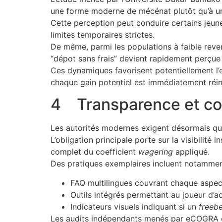
une forme moderne de mécénat plutôt qu’à un
Cette perception peut conduire certains jeune
limites temporaires strictes.
De même, parmi les populations à faible revenu
“dépot sans frais” devient rapidement perçue 
Ces dynamiques favorisent potentiellement l
chaque gain potentiel est immédiatement réinv
4 Transparence et co
Les autorités modernes exigent désormais que 
L’obligation principale porte sur la visibilité 
complet du coefficient
wagering
appliqué.
Des pratiques exemplaires incluent notammen
FAQ multilingues couvrant chaque aspect 
Outils intégrés permettant au joueur d’
Indicateurs visuels indiquant si un
freeb
Les audits indépendants menés par eCOGRA o