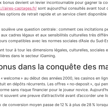
x bonus devient un levier incontournable pour gagner la con
://aires-captages.fr/
sont aujourd’hui consultés avant tout
 les options de retrait rapide et un service client disponibl
soulève une question centrale : comment ces incitations pe
s aux cadres légaux et aux sensibilités culturelles très diff
urs compatibles avec les normes sociales d’Asie du Sud‑Es
lant tour à tour les dimensions légales, culturelles, sociales 
lières dans le secteur iGaming.
 bonus dans la conquête des m
 « welcome » au début des années 2000, les casinos en li
tuit en dépôts récurrents. Les offres « no‑deposit », qui p
teforme sans risque financier pour le joueur novice. Aujourd
nt souvent une preuve d’attractivité avant d’accorder une l
x de conversion moyen passe de 12 % à plus de 28 % lorsqu’u