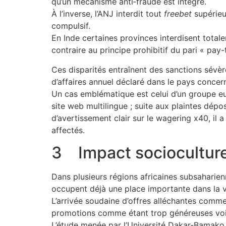
qu’un mécanisme anti‑fraude est intégré.
À l’inverse, l’ANJ interdit tout
freebet
supérieu
compulsif.
En Inde certaines provinces interdisent total
contraire au principe prohibitif du pari « pay-
Ces disparités entraînent des sanctions sévèr
d’affaires annuel déclaré dans le pays concerné 
Un cas emblématique est celui d’un groupe e
site web multilingue ; suite aux plaintes dép
d’avertissement clair sur le wagering x40, il
affectés.
3 Impact socioculture
Dans plusieurs régions africaines subsaharien
occupent déjà une place importante dans la v
L’arrivée soudaine d’offres alléchantes comme 
promotions comme étant trop généreuses voi
L’étude menée par l’Université Dakar-Bamako