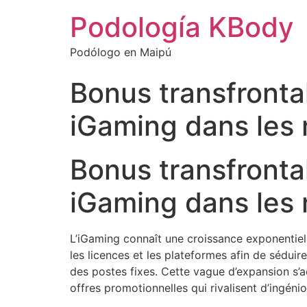
Podología KBody
Podólogo en Maipú
Bonus transfrontal
iGaming dans les
Bonus transfrontal
iGaming dans les
L’iGaming connaît une croissance exponentiell
les licences et les plateformes afin de sédu
des postes fixes. Cette vague d’expansion s
offres promotionnelles qui rivalisent d’ingénio