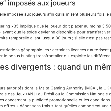
” imposés aux joueurs
elle imposée aux joueurs afin qu’ils misent plusieurs fois 
ring x35 implique que le joueur doit placer au moins 3 500
 avant que le solde devienne disponible pour transfert vers
ite temporelle allant jusqu’à 30 jours ; si elle n’est pas re
.
restrictions géographiques : certaines licences n’autorisen
er le bonus hunting transfrontalier qui exploite les différe
res divergents : quand un mê
eurs autorités dont la Malta Gaming Authority (MGA), la U
nale des Jeux (ANJ) au Brésil ou la Commission Nationale 
s concernant la publicité promotionnelle et les conditions 
s offres « dépot sans frais » tant qu’elles comportent une 