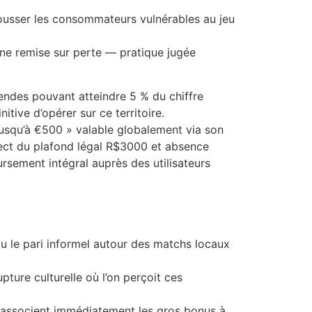
usser les consommateurs vulnérables au jeu
une remise sur perte — pratique jugée
mendes pouvant atteindre 5 % du chiffre
itive d’opérer sur ce territoire.
usqu’à €500 » valable globalement via son
spect du plafond légal R$3000 et absence
rsement intégral auprès des utilisateurs
ou le pari informel autour des matchs locaux
ture culturelle où l’on perçoit ces
 associent immédiatement les gros bonus à