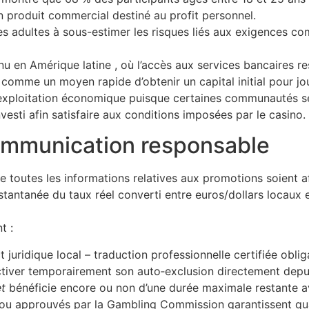
 produit commercial destiné au profit personnel.
s adultes à sous-estimer les risques liés aux exigences co
 en Amérique latine , où l’accès aux services bancaires rest
comme un moyen rapide d’obtenir un capital initial pour jo
’exploitation économique puisque certaines communautés s
esti afin satisfaire aux conditions imposées par le casino.
mmunication responsable
toutes les informations relatives aux promotions soient af
instantanée du taux réel converti entre euros/dollars locaux e
t :
juridique local – traduction professionnelle certifiée oblig
activer temporairement son auto‑exclusion directement dep
et
bénéficie encore ou non d’une durée maximale restante av
u approuvés par la Gambling Commission garantissent qua