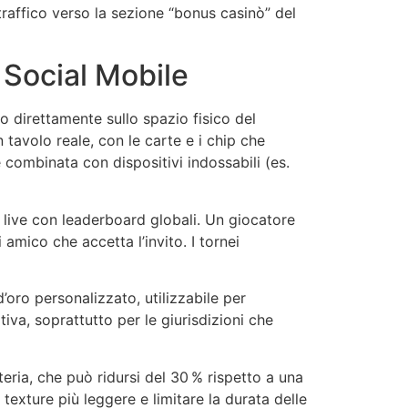
traffico verso la sezione “bonus casinò” del
 Social Mobile
o direttamente sullo spazio fisico del
tavolo reale, con le carte e i chip che
combinata con dispositivi indossabili (es.
i live con leaderboard globali. Un giocatore
amico che accetta l’invito. I tornei
’oro personalizzato, utilizzabile per
iva, soprattutto per le giurisdizioni che
eria, che può ridursi del 30 % rispetto a una
texture più leggere e limitare la durata delle