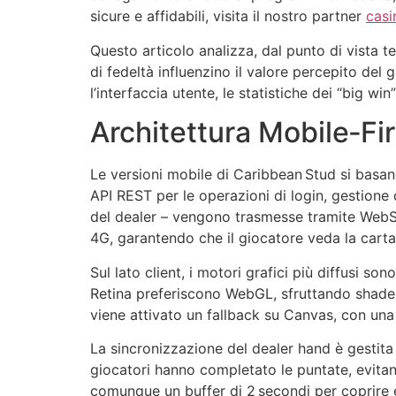
sicure e affidabili, visita il nostro partner
casi
Questo articolo analizza, dal punto di vista
di fedeltà influenzino il valore percepito del g
l’interfaccia utente, le statistiche dei “big 
Architettura Mobile‑Fi
Le versioni mobile di Caribbean Stud si basano
API REST per le operazioni di login, gestione 
del dealer – vengono trasmesse tramite WebS
4G, garantendo che il giocatore veda la carta
Sul lato client, i motori grafici più diffus
Retina preferiscono WebGL, sfruttando shader pe
viene attivato un fallback su Canvas, con una 
La sincronizzazione del dealer hand è gestita d
giocatori hanno completato le puntate, evitan
comunque un buffer di 2 secondi per coprire e