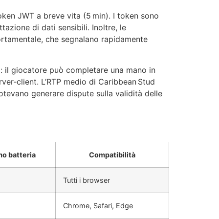
oken JWT a breve vita (5 min). I token sono
azione di dati sensibili. Inoltre, le
portamentale, che segnalano rapidamente
m: il giocatore può completare una mano in
rver‑client. L’RTP medio di Caribbean Stud
potevano generare dispute sulla validità delle
o batteria
Compatibilità
Tutti i browser
Chrome, Safari, Edge