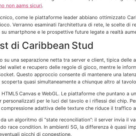
no non aams sicuri
.
 tecnico, come le piattaforme leader abbiano ottimizzato Ca
ioco. Verranno esaminati l’architettura di rete, le scelte di 
win” su smartphone e le prospettive future legate a realtà au
rst di Caribbean Stud
 su una separazione netta tra server e client, tipica delle 
del wallet e recupero delle regole di gioco, mentre le info
ocket. Questo approccio consente di mantenere una latenza
 scoperta quasi simultaneamente a chiunque altro al tavolo
i sono HTML5 Canvas e WebGL. Le piattaforme che puntano a 
rsonalizzati per le luci del tavolo e i riflessi dei chip. Per
compressione adattiva delle texture che riduce il traffico 
a un algoritmo di “state reconciliation”: il server invia il v
do race condition. In ambienti 5G, la differenza è quasi i
ventuali picchi di congestione.