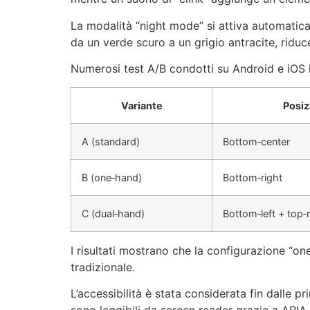
La modalità “night mode” si attiva automaticam
da un verde scuro a un grigio antracite, riduc
Numerosi test A/B condotti su Android e iOS h
Variante
Posiz
A (standard)
Bottom‑center
B (one‑hand)
Bottom‑right
C (dual‑hand)
Bottom‑left + top‑r
I risultati mostrano che la configurazione “on
tradizionale.
L’accessibilità è stata considerata fin dalle pr