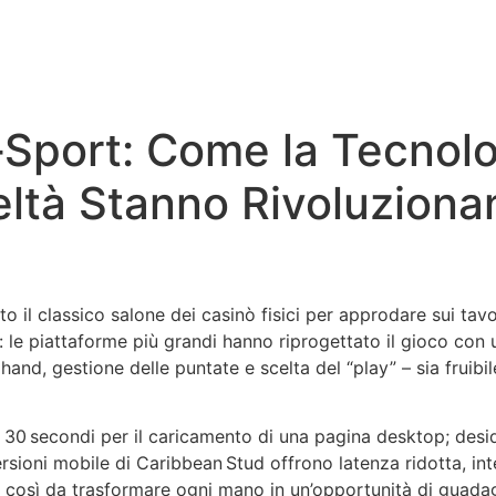
Sport: Come la Tecnolog
ltà Stanno Rivoluzionan
o il classico salone dei casinò fisici per approdare sui tavol
 le piattaforme più grandi hanno riprogettato il gioco con u
 hand, gestione delle puntate e scelta del “play” – sia fruibi
e 30 secondi per il caricamento di una pagina desktop; desid
versioni mobile di Caribbean Stud offrono latenza ridotta, in
 così da trasformare ogni mano in un’opportunità di guadag