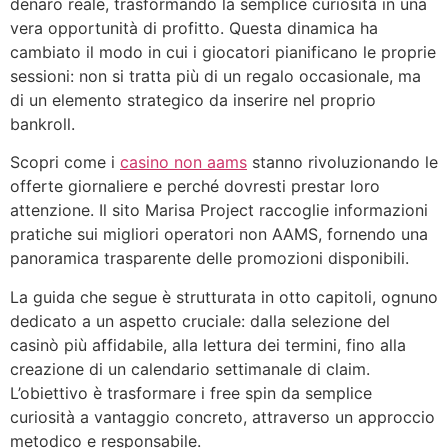
denaro reale, trasformando la semplice curiosità in una
vera opportunità di profitto. Questa dinamica ha
cambiato il modo in cui i giocatori pianificano le proprie
sessioni: non si tratta più di un regalo occasionale, ma
di un elemento strategico da inserire nel proprio
bankroll.
Scopri come i
casino non aams
stanno rivoluzionando le
offerte giornaliere e perché dovresti prestar loro
attenzione. Il sito Marisa Project raccoglie informazioni
pratiche sui migliori operatori non AAMS, fornendo una
panoramica trasparente delle promozioni disponibili.
La guida che segue è strutturata in otto capitoli, ognuno
dedicato a un aspetto cruciale: dalla selezione del
casinò più affidabile, alla lettura dei termini, fino alla
creazione di un calendario settimanale di claim.
L’obiettivo è trasformare i free spin da semplice
curiosità a vantaggio concreto, attraverso un approccio
metodico e responsabile.