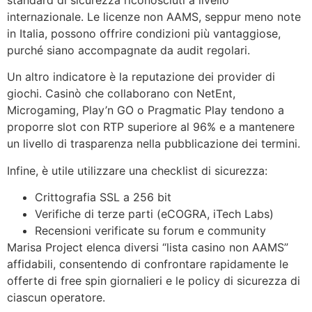
internazionale. Le licenze non AAMS, seppur meno note
in Italia, possono offrire condizioni più vantaggiose,
purché siano accompagnate da audit regolari.
Un altro indicatore è la reputazione dei provider di
giochi. Casinò che collaborano con NetEnt,
Microgaming, Play’n GO o Pragmatic Play tendono a
proporre slot con RTP superiore al 96% e a mantenere
un livello di trasparenza nella pubblicazione dei termini.
Infine, è utile utilizzare una checklist di sicurezza:
Crittografia SSL a 256 bit
Verifiche di terze parti (eCOGRA, iTech Labs)
Recensioni verificate su forum e community
Marisa Project elenca diversi “lista casino non AAMS”
affidabili, consentendo di confrontare rapidamente le
offerte di free spin giornalieri e le policy di sicurezza di
ciascun operatore.