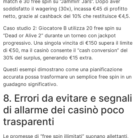
match e 30 free spin su “Jammin’ Jars”. Dopo aver
soddisfatto il wagering (30x), incassa €45 di profitto
netto, grazie al cashback del 10% che restituisce €4,5.
Caso studio 2: Giocatore B utilizza 20 free spin su
“Dead or Alive 2” durante un torneo con jackpot
progressivo. Una singola vincita di €150 supera il limite
di €50, ma il casinò consente il “cash conversion” del
30% del surplus, generando €15 extra.
Questi esempi dimostrano come una pianificazione
accurata possa trasformare un semplice free spin in un
guadagno significativo.
8. Errori da evitare e segnali
di allarme dei casinò poco
trasparenti
Le promesse di “free spin illimitati” suonano allettanti,