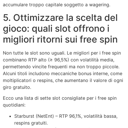
accumulare troppo capitale soggetto a wagering.
5. Ottimizzare la scelta del
gioco: quali slot offrono i
migliori ritorni sui free spin
Non tutte le slot sono uguali. Le migliori per i free spin
combinano RTP alto (≥ 96,5%) con volatilità media,
permettendo vincite frequenti ma non troppo piccole.
Alcuni titoli includono meccaniche bonus interne, come
moltiplicatori o respins, che aumentano il valore di ogni
giro gratuito.
Ecco una lista di sette slot consigliate per i free spin
quotidiani:
Starburst (NetEnt) – RTP 96,1%, volatilità bassa,
respins gratuiti.