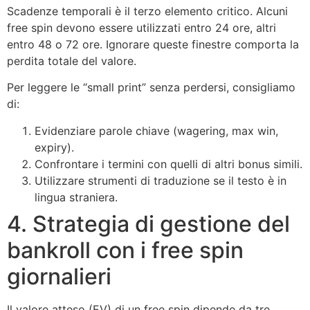
Scadenze temporali è il terzo elemento critico. Alcuni
free spin devono essere utilizzati entro 24 ore, altri
entro 48 o 72 ore. Ignorare queste finestre comporta la
perdita totale del valore.
Per leggere le “small print” senza perdersi, consigliamo
di:
Evidenziare parole chiave (wagering, max win,
expiry).
Confrontare i termini con quelli di altri bonus simili.
Utilizzare strumenti di traduzione se il testo è in
lingua straniera.
4. Strategia di gestione del
bankroll con i free spin
giornalieri
Il valore atteso (EV) di un free spin dipende da tre