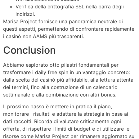
Verifica della crittografia SSL nella barra degli
indirizzi.
Marisa Project fornisce una panoramica neutrale di
questi aspetti, permettendo di confrontare rapidamente
i casinò non AAMS più trasparenti.
Conclusion
Abbiamo esplorato otto pilastri fondamentali per
trasformare i daily free spin in un vantaggio concreto:
dalla scelta del casinò più affidabile, alla lettura attenta
dei termini, fino alla costruzione di un calendario
settimanale e alla combinazione con altri bonus.
Il prossimo passo è mettere in pratica il piano,
monitorare i risultati e adattare la strategia in base ai
dati raccolti. Ricorda di valutare criticamente ogni
offerta, di rispettare i limiti di budget e di utilizzare le
risorse come Marisa Project per rimanere aggiornato sui