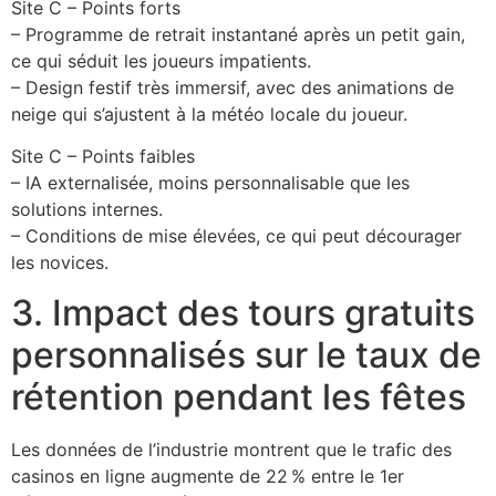
Site C – Points forts
– Programme de retrait instantané après un petit gain,
ce qui séduit les joueurs impatients.
– Design festif très immersif, avec des animations de
neige qui s’ajustent à la météo locale du joueur.
Site C – Points faibles
– IA externalisée, moins personnalisable que les
solutions internes.
– Conditions de mise élevées, ce qui peut décourager
les novices.
3. Impact des tours gratuits
personnalisés sur le taux de
rétention pendant les fêtes
Les données de l’industrie montrent que le trafic des
casinos en ligne augmente de 22 % entre le 1er