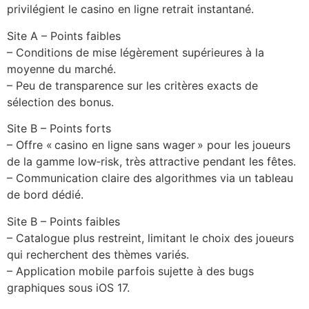
privilégient le casino en ligne retrait instantané.
Site A – Points faibles
– Conditions de mise légèrement supérieures à la
moyenne du marché.
– Peu de transparence sur les critères exacts de
sélection des bonus.
Site B – Points forts
– Offre « casino en ligne sans wager » pour les joueurs
de la gamme low‑risk, très attractive pendant les fêtes.
– Communication claire des algorithmes via un tableau
de bord dédié.
Site B – Points faibles
– Catalogue plus restreint, limitant le choix des joueurs
qui recherchent des thèmes variés.
– Application mobile parfois sujette à des bugs
graphiques sous iOS 17.