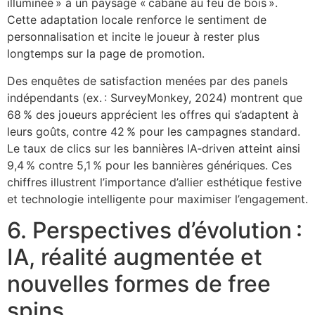
illuminée » à un paysage « cabane au feu de bois ».
Cette adaptation locale renforce le sentiment de
personnalisation et incite le joueur à rester plus
longtemps sur la page de promotion.
Des enquêtes de satisfaction menées par des panels
indépendants (ex. : SurveyMonkey, 2024) montrent que
68 % des joueurs apprécient les offres qui s’adaptent à
leurs goûts, contre 42 % pour les campagnes standard.
Le taux de clics sur les bannières IA‑driven atteint ainsi
9,4 % contre 5,1 % pour les bannières génériques. Ces
chiffres illustrent l’importance d’allier esthétique festive
et technologie intelligente pour maximiser l’engagement.
6. Perspectives d’évolution :
IA, réalité augmentée et
nouvelles formes de free
spins