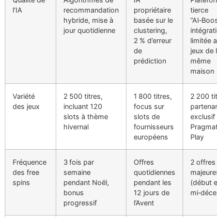
l’IA
recommandation
propriétaire
tierce
hybride, mise à
basée sur le
“AI‑Boos
jour quotidienne
clustering,
intégrat
2 % d’erreur
limitée 
de
jeux de 
prédiction
même
maison
Variété
2 500 titres,
1 800 titres,
2 200 ti
des jeux
incluant 120
focus sur
partenar
slots à thème
slots de
exclusif
hivernal
fournisseurs
Pragmat
européens
Play
Fréquence
3 fois par
Offres
2 offres
des free
semaine
quotidiennes
majeure
spins
pendant Noël,
pendant les
(début e
bonus
12 jours de
mi‑déce
progressif
l’Avent