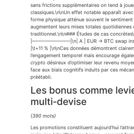
sans frictions supplémentaires on tend à joue
classiques.\n\nUn effet notable apparaît ave
forme physique atténue souvent le sentiment 
augmentent leurs mises totales quotidiennes 
traditionnel.\n\n### Études de cas concrè
|————————|\n| A | EUR → BTC swap instantan
|\t+11 % |\n\nCes données démontrent clairem
l’engagement temporel mais encourage égale
crypto
désireux d’optimiser leur revenu moyen p
face aux biais cognitifs induits par ces méc
préétabli.
Les bonus comme levi
multi‑devise
(390 mots)
Les promotions constituent aujourd’hui l’attra