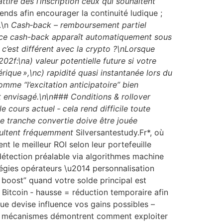
ire dès l’inscription ceux qui souhaitent
nds afin encourager la continuité ludique ;
.\n
Cash‑back – remboursement partiel
s ce cash-back apparaît automatiquement sous
’est différent avec la crypto ?\nLorsque
2f:\na) valeur potentielle future si votre
rique »,\nc) rapidité quasi instantanée lors du
mme “l’excitation anticipatoire” bien
t envisagé.\n\n### Conditions & rollover
 cours actuel ‑ cela rend difficile toute
ue tranche convertie doive être jouée
onsultent fréquemment
Silversantestudy.Fr*, où
t le meilleur ROI selon leur portefeuille
étection préalable via algorithmes machine
égies opérateurs \u2014 personnalisation
 boost” quand votre solde principal est
 Bitcoin ‑ hausse = réduction temporaire afin
ue devise influence vos gains possibles –
 ces mécanismes démontrent comment exploiter