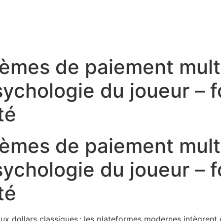
èmes de paiement mult
sychologie du joueur – f
té
èmes de paiement mult
sychologie du joueur – f
té
 aux dollars classiques ; les plateformes modernes intègren