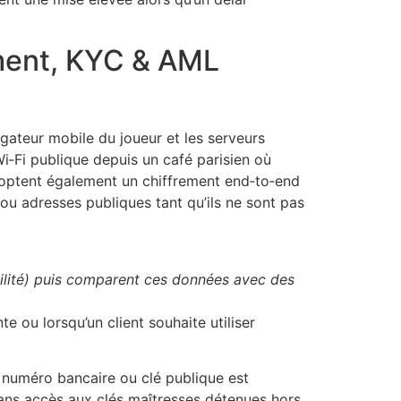
rement, KYC & AML
gateur mobile du joueur et les serveurs
i‑Fi publique depuis un café parisien où
s adoptent également un chiffrement end‑to‑end
ou adresses publiques tant qu’ils ne sont pas
tilité) puis comparent ces données avec des
e ou lorsqu’un client souhaite utiliser
ue numéro bancaire ou clé publique est
ans accès aux clés maîtresses détenues hors