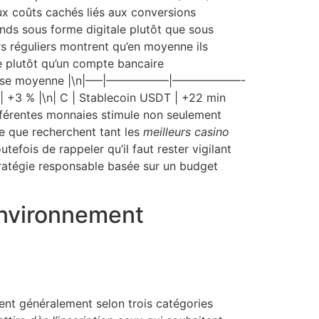
aux coûts cachés liés aux conversions
onds sous forme digitale plutôt que sous
s réguliers montrent qu’en moyenne ils
e plutôt qu’un compte bancaire
riation mise moyenne |\n|—–|—————–|——————-
+3 % |\n| C | Stablecoin USDT | +22 min
fférentes monnaies stimule non seulement
 que recherchent tant les
meilleurs casino
tefois de rappeler qu’il faut rester vigilant
tratégie responsable basée sur un budget
environnement
inent généralement selon trois catégories