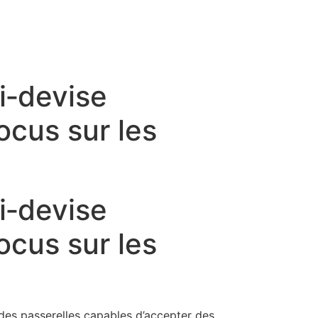
i‑devise
ocus sur les
i‑devise
ocus sur les
t des passerelles capables d’accepter des