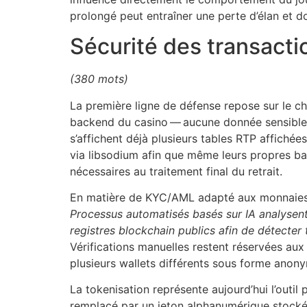
prolongé peut entraîner une perte d’élan et do
Sécurité des transacti
(380 mots)
La première ligne de défense repose sur le ch
backend du casino — aucune donnée sensible n
s’affichent déjà plusieurs tables RTP affichée
via libsodium afin que même leurs propres bas
nécessaires au traitement final du retrait.​
En matière de KYC/AML adapté aux monnaies
Processus automatisés basés sur IA analysent
registres blockchain publics afin de détecter 
Vérifications manuelles restent réservées aux 
plusieurs wallets différents sous forme anony
La tokenisation représente aujourd’hui l’outil
remplacé par un jeton alphanumérique stocké 