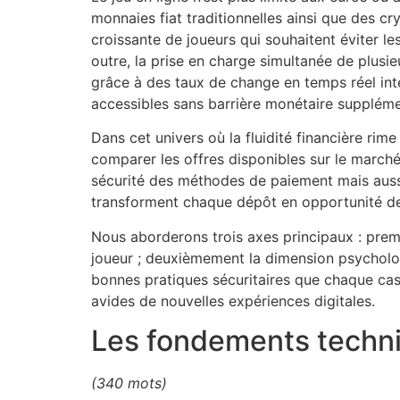
monnaies fiat traditionnelles ainsi que des 
croissante de joueurs qui souhaitent éviter le
outre, la prise en charge simultanée de plusie
grâce à des taux de change en temps réel intég
accessibles sans barrière monétaire suppléme
Dans cet univers où la fluidité financière ri
comparer les offres disponibles sur le march
sécurité des méthodes de paiement mais aussi
transforment chaque dépôt en opportunité de 
Nous aborderons trois axes principaux : premi
joueur ; deuxièmement la dimension psychologiq
bonnes pratiques sécuritaires que chaque casi
avides de nouvelles expériences digitales.
Les fondements techni
(340 mots)