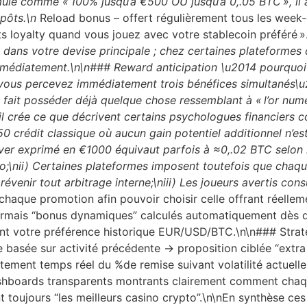
 comme « 100% jusqu’à €500 OU jusqu’à 0,.05 BTC », il att
épôts.\n
Reload bonus – offert régulièrement tous les week‑e
s loyalty quand vous jouez avec votre stablecoin préféré »
 dans votre devise principale ; chez certaines plateforme
médiatement.\n\n### Reward anticipation \u2014 pourquoi c
vous percevez immédiatement trois bénéfices simultanés\u20
 fait posséder déjà quelque chose ressemblant à « l’or numé
il crée ce que décrivent certains psychologues financiers co
0 crédit classique où aucun gain potentiel additionnel n’es
ver exprimé en €1000 équivaut parfois à ≈0,.02 BTC selon le
to;\nii) Certaines plateformes imposent toutefois que chaq
révenir tout arbitrage interne;\niii) Les joueurs avertis c
aque promotion afin pouvoir choisir celle offrant réellemen
sormais “bonus dynamiques” calculés automatiquement dès d
vant votre préférence historique EUR/USD/BTC.\n\n### Strat
 basée sur activité précédente → proposition ciblée “extra
tement temps réel du %de remise suivant volatilité actuelle
 dashboards transparents montrants clairement comment chaq
nt toujours “les meilleurs casino crypto”.\n\nEn synthèse