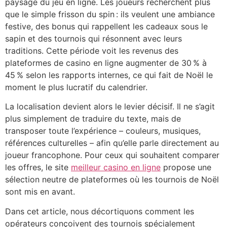
paysage du jeu en ligne. Les joueurs recherchent plus
que le simple frisson du spin : ils veulent une ambiance
festive, des bonus qui rappellent les cadeaux sous le
sapin et des tournois qui résonnent avec leurs
traditions. Cette période voit les revenus des
plateformes de casino en ligne augmenter de 30 % à
45 % selon les rapports internes, ce qui fait de Noël le
moment le plus lucratif du calendrier.
La localisation devient alors le levier décisif. Il ne s’agit
plus simplement de traduire du texte, mais de
transposer toute l’expérience – couleurs, musiques,
références culturelles – afin qu’elle parle directement au
joueur francophone. Pour ceux qui souhaitent comparer
les offres, le site
meilleur casino en ligne
propose une
sélection neutre de plateformes où les tournois de Noël
sont mis en avant.
Dans cet article, nous décortiquons comment les
opérateurs conçoivent des tournois spécialement