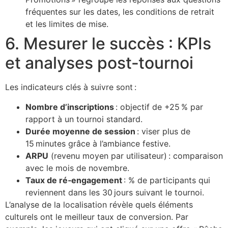
fréquentes sur les dates, les conditions de retrait
et les limites de mise.
6. Mesurer le succès : KPIs
et analyses post‑tournoi
Les indicateurs clés à suivre sont :
Nombre d’inscriptions
: objectif de +25 % par
rapport à un tournoi standard.
Durée moyenne de session
: viser plus de
15 minutes grâce à l’ambiance festive.
ARPU
(revenu moyen par utilisateur) : comparaison
avec le mois de novembre.
Taux de ré‑engagement
: % de participants qui
reviennent dans les 30 jours suivant le tournoi.
L’analyse de la localisation révèle quels éléments
culturels ont le meilleur taux de conversion. Par