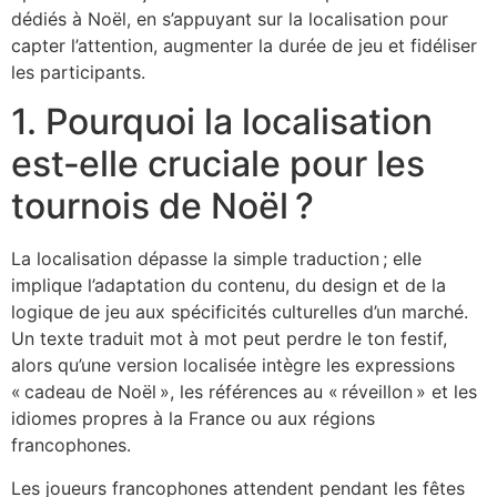
dédiés à Noël, en s’appuyant sur la localisation pour
capter l’attention, augmenter la durée de jeu et fidéliser
les participants.
1. Pourquoi la localisation
est‑elle cruciale pour les
tournois de Noël ?
La localisation dépasse la simple traduction ; elle
implique l’adaptation du contenu, du design et de la
logique de jeu aux spécificités culturelles d’un marché.
Un texte traduit mot à mot peut perdre le ton festif,
alors qu’une version localisée intègre les expressions
« cadeau de Noël », les références au « réveillon » et les
idiomes propres à la France ou aux régions
francophones.
Les joueurs francophones attendent pendant les fêtes