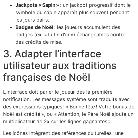
Jackpots « Sapin »
: un jackpot progressif dont le
symbole du sapin apparaît plus souvent pendant
les jours pairs.
Badges de Noël
: les joueurs accumulent des
badges (ex. « Lutin d’or ») échangeables contre
des crédits de mise.
3. Adapter l’interface
utilisateur aux traditions
françaises de Noël
L’interface doit parler le joueur dès la première
notification. Les messages système sont traduits avec
des expressions typiques : « Bonne fête ! Votre bonus de
Noël est crédité », ou « Attention, le Père Noël ajoute un
multiplicateur de 2x sur les lignes gagnantes ».
Les icônes intègrent des références culturelles : une