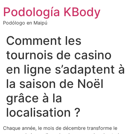
Podología KBody
Podólogo en Maipú
Comment les
tournois de casino
en ligne s’adaptent à
la saison de Noël
grâce à la
localisation ?
Chaque année, le mois de décembre transforme le