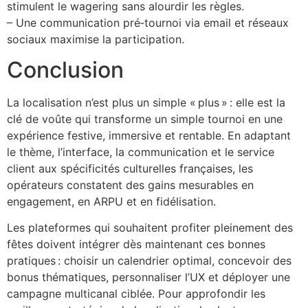
stimulent le wagering sans alourdir les règles.
– Une communication pré‑tournoi via email et réseaux
sociaux maximise la participation.
Conclusion
La localisation n’est plus un simple « plus » : elle est la
clé de voûte qui transforme un simple tournoi en une
expérience festive, immersive et rentable. En adaptant
le thème, l’interface, la communication et le service
client aux spécificités culturelles françaises, les
opérateurs constatent des gains mesurables en
engagement, en ARPU et en fidélisation.
Les plateformes qui souhaitent profiter pleinement des
fêtes doivent intégrer dès maintenant ces bonnes
pratiques : choisir un calendrier optimal, concevoir des
bonus thématiques, personnaliser l’UX et déployer une
campagne multicanal ciblée. Pour approfondir les