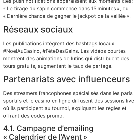
Les push notifications apparaissent aux moments clés :
« Le tirage du sapin commence dans 15 minutes », ou
« Dernière chance de gagner le jackpot de la veillée ».
Réseaux sociaux
Les publications intègrent des hashtags locaux :
#NoëlAuCasino, #FêteDesGains. Les vidéos courtes
montrent des animations de lutins qui distribuent des
tours gratuits, augmentant le taux de partage.
Partenariats avec influenceurs
Des streamers francophones spécialisés dans les paris
sportifs et le casino en ligne diffusent des sessions live
où ils participent au tournoi, expliquant les règles et
offrant des codes promo.
4.1. Campagne d’emailing
« Calendrier de l’Avent »