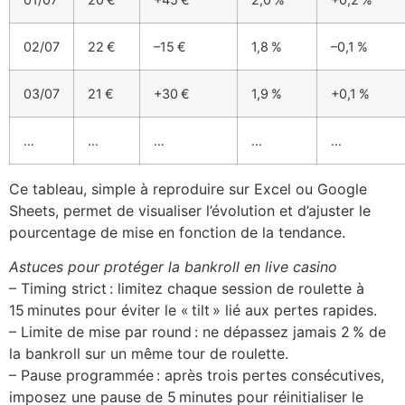
02/07
22 €
–15 €
1,8 %
–0,1 %
03/07
21 €
+30 €
1,9 %
+0,1 %
…
…
…
…
…
Ce tableau, simple à reproduire sur Excel ou Google
Sheets, permet de visualiser l’évolution et d’ajuster le
pourcentage de mise en fonction de la tendance.
Astuces pour protéger la bankroll en live casino
– Timing strict : limitez chaque session de roulette à
15 minutes pour éviter le « tilt » lié aux pertes rapides.
– Limite de mise par round : ne dépassez jamais 2 % de
la bankroll sur un même tour de roulette.
– Pause programmée : après trois pertes consécutives,
imposez une pause de 5 minutes pour réinitialiser le