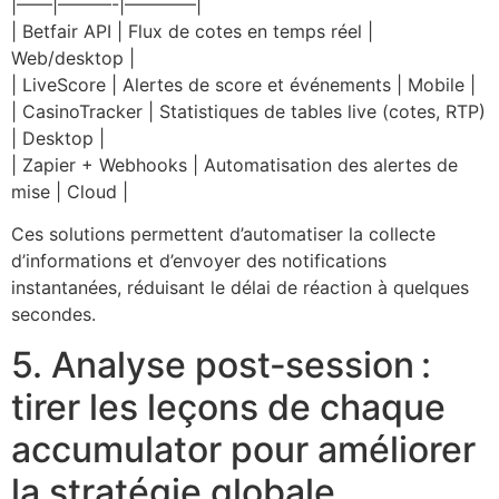
|——|———-|————|
| Betfair API | Flux de cotes en temps réel |
Web/desktop |
| LiveScore | Alertes de score et événements | Mobile |
| CasinoTracker | Statistiques de tables live (cotes, RTP)
| Desktop |
| Zapier + Webhooks | Automatisation des alertes de
mise | Cloud |
Ces solutions permettent d’automatiser la collecte
d’informations et d’envoyer des notifications
instantanées, réduisant le délai de réaction à quelques
secondes.
5. Analyse post‑session :
tirer les leçons de chaque
accumulator pour améliorer
la stratégie globale