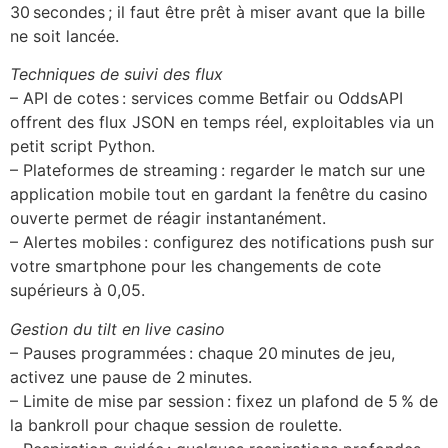
30 secondes ; il faut être prêt à miser avant que la bille
ne soit lancée.
Techniques de suivi des flux
– API de cotes : services comme Betfair ou OddsAPI
offrent des flux JSON en temps réel, exploitables via un
petit script Python.
– Plateformes de streaming : regarder le match sur une
application mobile tout en gardant la fenêtre du casino
ouverte permet de réagir instantanément.
– Alertes mobiles : configurez des notifications push sur
votre smartphone pour les changements de cote
supérieurs à 0,05.
Gestion du tilt en live casino
– Pauses programmées : chaque 20 minutes de jeu,
activez une pause de 2 minutes.
– Limite de mise par session : fixez un plafond de 5 % de
la bankroll pour chaque session de roulette.