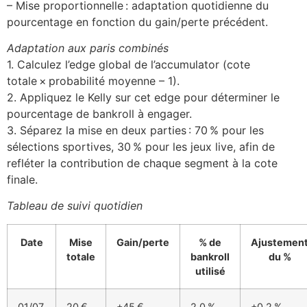
– Mise proportionnelle : adaptation quotidienne du
pourcentage en fonction du gain/perte précédent.
Adaptation aux paris combinés
1. Calculez l’edge global de l’accumulator (cote
totale × probabilité moyenne – 1).
2. Appliquez le Kelly sur cet edge pour déterminer le
pourcentage de bankroll à engager.
3. Séparez la mise en deux parties : 70 % pour les
sélections sportives, 30 % pour les jeux live, afin de
refléter la contribution de chaque segment à la cote
finale.
Tableau de suivi quotidien
Date
Mise
Gain/perte
% de
Ajustemen
totale
bankroll
du %
utilisé
01/07
20 €
+45 €
2,0 %
+0,2 %