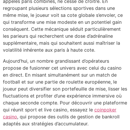
appelés paris combinés, ne cesse de croître. En
regroupant plusieurs sélections sportives dans une
même mise, le joueur voit sa cote globale s’envoler, ce
qui transforme une mise modeste en un potentiel gain
conséquent. Cette mécanique séduit particulièrement
les parieurs qui recherchent une dose d’adrénaline
supplémentaire, mais qui souhaitent aussi maîtriser la
volatilité inhérente aux paris à haute cote.
Aujourd’hui, un nombre grandissant d’opérateurs
propose de fusionner cet univers avec celui du casino
en direct. En misant simultanément sur un match de
football et sur une partie de roulette européenne, le
joueur peut diversifier son portefeuille de mise, lisser les
fluctuations et profiter d’une expérience immersive où
chaque seconde compte. Pour découvrir une plateforme
qui réunit sport et live casino, essayez le
coinpoker
casino
, qui propose des outils de gestion de bankroll
adaptés aux stratégies d’accumulateur.