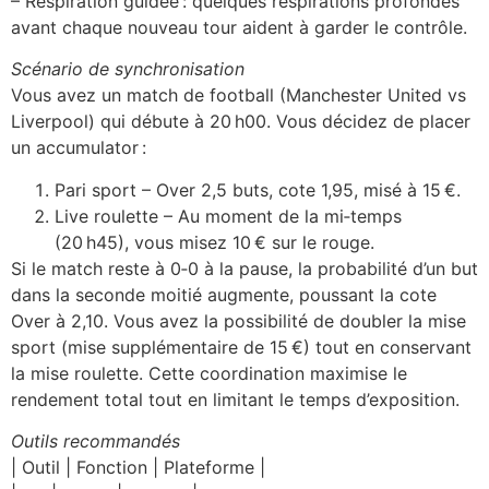
– Respiration guidée : quelques respirations profondes
avant chaque nouveau tour aident à garder le contrôle.
Scénario de synchronisation
Vous avez un match de football (Manchester United vs
Liverpool) qui débute à 20 h00. Vous décidez de placer
un accumulator :
Pari sport – Over 2,5 buts, cote 1,95, misé à 15 €.
Live roulette – Au moment de la mi‑temps
(20 h45), vous misez 10 € sur le rouge.
Si le match reste à 0‑0 à la pause, la probabilité d’un but
dans la seconde moitié augmente, poussant la cote
Over à 2,10. Vous avez la possibilité de doubler la mise
sport (mise supplémentaire de 15 €) tout en conservant
la mise roulette. Cette coordination maximise le
rendement total tout en limitant le temps d’exposition.
Outils recommandés
| Outil | Fonction | Plateforme |