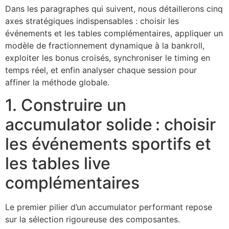
Dans les paragraphes qui suivent, nous détaillerons cinq
axes stratégiques indispensables : choisir les
événements et les tables complémentaires, appliquer un
modèle de fractionnement dynamique à la bankroll,
exploiter les bonus croisés, synchroniser le timing en
temps réel, et enfin analyser chaque session pour
affiner la méthode globale.
1. Construire un
accumulator solide : choisir
les événements sportifs et
les tables live
complémentaires
Le premier pilier d’un accumulator performant repose
sur la sélection rigoureuse des composantes.