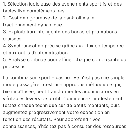
1. Sélection judicieuse des événements sportifs et des
tables live complémentaires.
2. Gestion rigoureuse de la bankroll via le
fractionnement dynamique.
3. Exploitation intelligente des bonus et promotions
croisées.
4. Synchronisation précise grâce aux flux en temps réel
et aux outils d’automatisation.
5. Analyse continue pour affiner chaque composante du
processus.
La combinaison sport + casino live n’est pas une simple
mode passagère ; c’est une approche méthodique qui,
bien maîtrisée, peut transformer les accumulators en
véritables leviers de profit. Commencez modestement,
testez chaque technique sur de petits montants, puis
augmentez progressivement votre exposition en
fonction des résultats. Pour approfondir vos
connaissances, n’hésitez pas à consulter des ressources