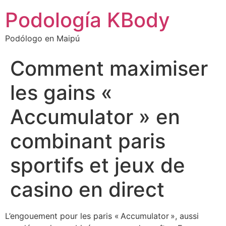
Podología KBody
Podólogo en Maipú
Comment maximiser
les gains «
Accumulator » en
combinant paris
sportifs et jeux de
casino en direct
L’engouement pour les paris « Accumulator », aussi