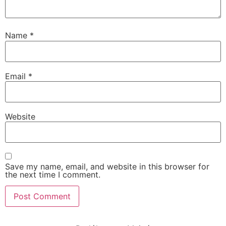
Name
*
Email
*
Website
Save my name, email, and website in this browser for
the next time I comment.