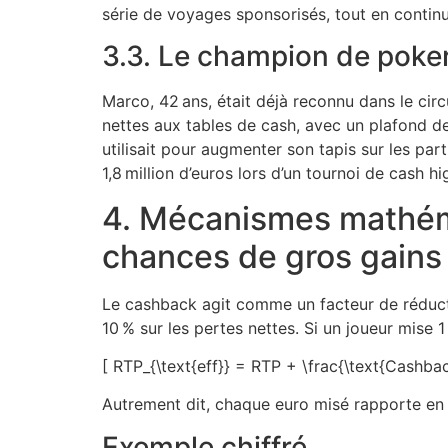
série de voyages sponsorisés, tout en conti
3.3. Le champion de poker
Marco, 42 ans, était déjà reconnu dans le circ
nettes aux tables de cash, avec un plafond de
utilisait pour augmenter son tapis sur les par
1,8 million d’euros lors d’un tournoi de cash h
4. Mécanismes mathém
chances de gros gains
Le cashback agit comme un facteur de réducti
10 % sur les pertes nettes. Si un joueur mise 
[ RTP_{\text{eff}} = RTP + \frac{\text{Cashbac
Autrement dit, chaque euro misé rapporte en m
Exemple chiffré