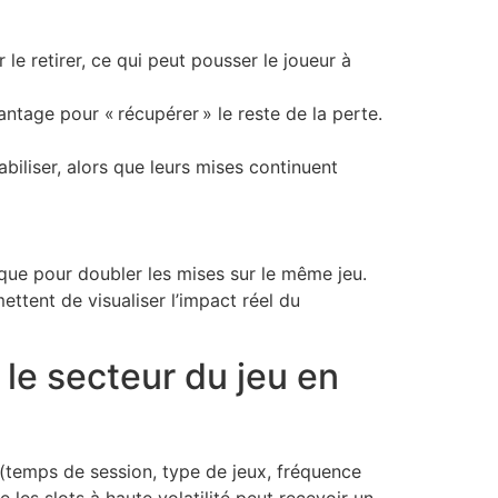
le retirer, ce qui peut pousser le joueur à
antage pour « récupérer » le reste de la perte.
biliser, alors que leurs mises continuent
t que pour doubler les mises sur le même jeu.
ttent de visualiser l’impact réel du
le secteur du jeu en
 (temps de session, type de jeux, fréquence