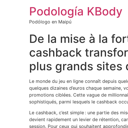
Podología KBody
Podólogo en Maipú
De la mise à la f
cashback transform
plus grands sites 
Le monde du jeu en ligne connaît depuis quel
quelques dizaines d’euros chaque semaine, vo
promotions ciblées. Cette vague de millionnair
sophistiqués, parmi lesquels le cashback occu
Le cashback, c’est simple : une partie des mi
devient rapidement un levier de rétention, car
session. Pour ceux qui souhaitent approfondir