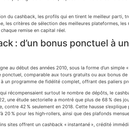
n du cashback, les profils qui en tirent le meilleur parti, tro
les critères de sélection des meilleures plateformes, les ri
 chaque remise en capital réel.
ack : d’un bonus ponctuel à u
igne au début des années 2010, sous la forme d’un simple «
e ponctuel, comparable aux tours gratuits ou aux bonus de
à un programme de fidélité complet, offrant des paliers pr
qui récompensaient surtout le nombre de dépôts, le cashba
22, une étude sectorielle a montré que plus de 68 % des joue
e, contre 42 % seulement en 2018. Cette hausse s’explique
’à 20 % pour les high‑rollers, ainsi que des plafonds mensue
ertains sites offrent un cashback « instantané », crédité imm