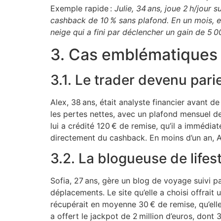
Exemple rapide :
Julie, 34 ans, joue 2 h/jour
cashback de 10 % sans plafond. En un mois, el
neige qui a fini par déclencher un gain de 5 0
3. Cas emblématiques :
3.1. Le trader devenu pari
Alex, 38 ans, était analyste financier avant de
les pertes nettes, avec un plafond mensuel de 
lui a crédité 120 € de remise, qu’il a immédia
directement du cashback. En moins d’un an, Al
3.2. La blogueuse de lifest
Sofia, 27 ans, gère un blog de voyage suivi p
déplacements. Le site qu’elle a choisi offrai
récupérait en moyenne 30 € de remise, qu’elle 
a offert le jackpot de 2 million d’euros, do