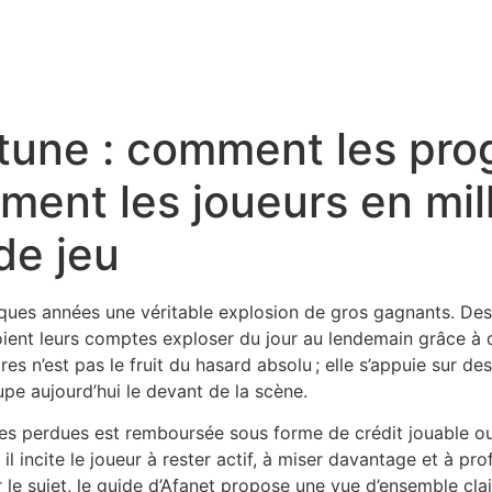
ortune : comment les p
ent les joueurs en mill
de jeu
ques années une véritable explosion de gros gagnants. Des 
ient leurs comptes exploser du jour au lendemain grâce à d
es n’est pas le fruit du hasard absolu ; elle s’appuie sur d
pe aujourd’hui le devant de la scène.
ses perdues est remboursée sous forme de crédit jouable ou
 il incite le joueur à rester actif, à miser davantage et à p
 le sujet, le guide d’Afanet propose une vue d’ensemble cla