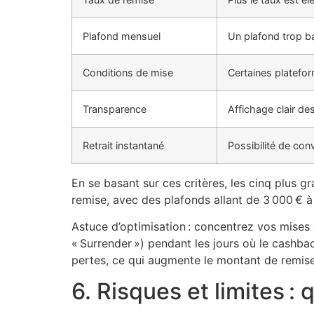
Plafond mensuel
Un plafond trop b
Conditions de mise
Certaines platefor
Transparence
Affichage clair de
Retrait instantané
Possibilité de con
En se basant sur ces critères, les cinq plus 
remise, avec des plafonds allant de 3 000 € à
Astuce d’optimisation : concentrez vos mises 
« Surrender ») pendant les jours où le cashba
pertes, ce qui augmente le montant de remis
6. Risques et limites 