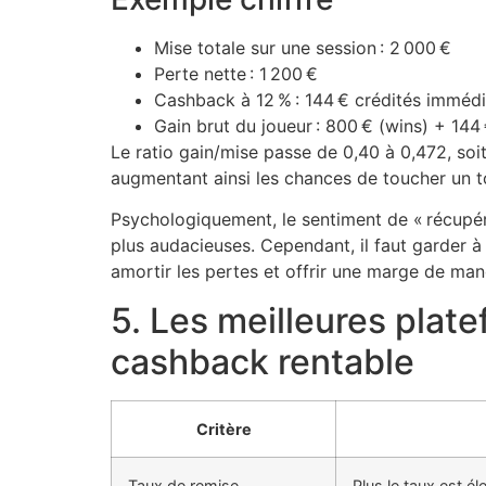
Mise totale sur une session : 2 000 €
Perte nette : 1 200 €
Cashback à 12 % : 144 € crédités imméd
Gain brut du joueur : 800 € (wins) + 14
Le ratio gain/mise passe de 0,40 à 0,472, soi
augmentant ainsi les chances de toucher un t
Psychologiquement, le sentiment de « récupér
plus audacieuses. Cependant, il faut garder à 
amortir les pertes et offrir une marge de ma
5. Les meilleures plat
cashback rentable
Critère
Taux de remise
Plus le taux est él