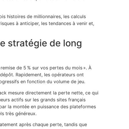
is histoires de millionnaires, les calculs
sques à anticiper, les tendances à venir et,
ne stratégie de long
 remise de 5 % sur vos pertes du mois ». À
 dépôt. Rapidement, les opérateurs ont
ogressifs en fonction du volume de jeu.
ck mesure directement la perte nette, ce qui
urs actifs sur les grands sites français
 par la montée en puissance des plateformes
ls très généreux.
édiatement après chaque perte, tandis que