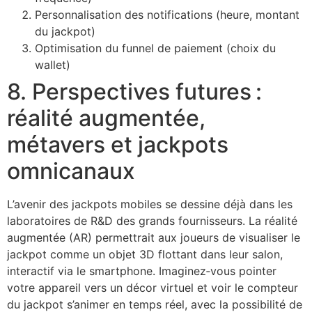
Personnalisation des notifications (heure, montant
du jackpot)
Optimisation du funnel de paiement (choix du
wallet)
8. Perspectives futures :
réalité augmentée,
métavers et jackpots
omnicanaux
L’avenir des jackpots mobiles se dessine déjà dans les
laboratoires de R&D des grands fournisseurs. La réalité
augmentée (AR) permettrait aux joueurs de visualiser le
jackpot comme un objet 3D flottant dans leur salon,
interactif via le smartphone. Imaginez‑vous pointer
votre appareil vers un décor virtuel et voir le compteur
du jackpot s’animer en temps réel, avec la possibilité de