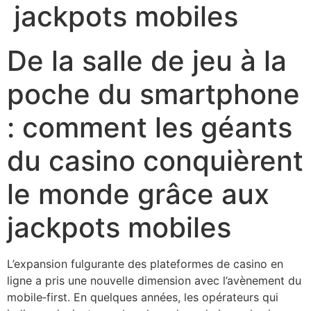
jackpots mobiles
De la salle de jeu à la
poche du smartphone
: comment les géants
du casino conquièrent
le monde grâce aux
jackpots mobiles
L’expansion fulgurante des plateformes de casino en
ligne a pris une nouvelle dimension avec l’avènement du
mobile‑first. En quelques années, les opérateurs qui