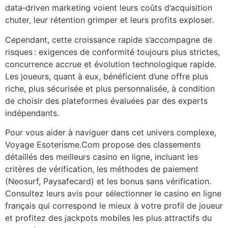
data‑driven marketing voient leurs coûts d’acquisition
chuter, leur rétention grimper et leurs profits exploser.
Cependant, cette croissance rapide s’accompagne de
risques : exigences de conformité toujours plus strictes,
concurrence accrue et évolution technologique rapide.
Les joueurs, quant à eux, bénéficient d’une offre plus
riche, plus sécurisée et plus personnalisée, à condition
de choisir des plateformes évaluées par des experts
indépendants.
Pour vous aider à naviguer dans cet univers complexe,
Voyage Esoterisme.Com propose des classements
détaillés des meilleurs casino en ligne, incluant les
critères de vérification, les méthodes de paiement
(Neosurf, Paysafecard) et les bonus sans vérification.
Consultez leurs avis pour sélectionner le casino en ligne
français qui correspond le mieux à votre profil de joueur
et profitez des jackpots mobiles les plus attractifs du