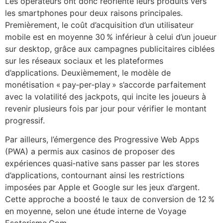
Les opérateurs ont donc réorienté leurs produits vers
les smartphones pour deux raisons principales.
Premièrement, le coût d’acquisition d’un utilisateur
mobile est en moyenne 30 % inférieur à celui d’un joueur
sur desktop, grâce aux campagnes publicitaires ciblées
sur les réseaux sociaux et les plateformes
d’applications. Deuxièmement, le modèle de
monétisation « pay‑per‑play » s’accorde parfaitement
avec la volatilité des jackpots, qui incite les joueurs à
revenir plusieurs fois par jour pour vérifier le montant
progressif.
Par ailleurs, l’émergence des Progressive Web Apps
(PWA) a permis aux casinos de proposer des
expériences quasi‑native sans passer par les stores
d’applications, contournant ainsi les restrictions
imposées par Apple et Google sur les jeux d’argent.
Cette approche a boosté le taux de conversion de 12 %
en moyenne, selon une étude interne de Voyage
Esoterisme.Com.