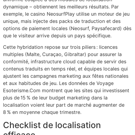
dynamique – obtiennent les meilleurs résultats. Par
exemple, le casino NeosurfPlay utilise un moteur de jeu
unique, mais injecte des packs de traduction et des
options de paiement locales (Neosurf, Paysafecard) dès
que le visiteur arrive depuis un pays spécifique.
Cette hybridation repose sur trois piliers : licences
multiples (Malte, Curaçao, Gibraltar) pour assurer la
conformité, infrastructure cloud capable de servir des
contenus traduits en temps réel, et équipes locales qui
ajustent les campagnes marketing aux fêtes nationales
et aux habitudes de jeu. Les données de Voyage
Esoterisme.Com montrent que les sites qui investissent
plus de 15 % de leur budget marketing dans la
localisation voient leur part de marché augmenter de
8 % en moyenne chaque trimestre.
Checklist de localisation
efficace