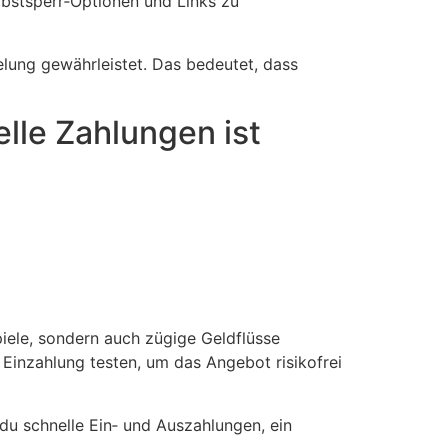
elbstsperr‑Optionen und Links zu
lung gewährleistet. Das bedeutet, dass
elle Zahlungen ist
piele, sondern auch zügige Geldflüsse
inzahlung testen, um das Angebot risikofrei
t du schnelle Ein‑ und Auszahlungen, ein