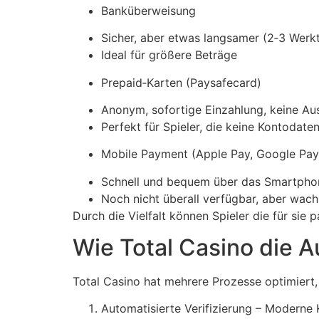
Banküberweisung
Sicher, aber etwas langsamer (2‑3 Werk
Ideal für größere Beträge
Prepaid‑Karten (Paysafecard)
Anonym, sofortige Einzahlung, keine Au
Perfekt für Spieler, die keine Kontodate
Mobile Payment (Apple Pay, Google Pay
Schnell und bequem über das Smartpho
Noch nicht überall verfügbar, aber wa
Durch die Vielfalt können Spieler die für sie
Wie Total Casino die 
Total Casino hat mehrere Prozesse optimiert,
Automatisierte Verifizierung – Moderne 