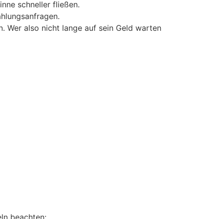
nne schneller fließen.
ahlungsanfragen.
 Wer also nicht lange auf sein Geld warten
eln beachten: