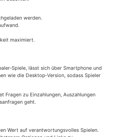
ochgeladen werden.
aufwand.
keit maximiert.
ealer‑Spiele, lässt sich über Smartphone und
nen wie die Desktop‑Version, sodass Spieler
et Fragen zu Einzahlungen, Auszahlungen
sanfragen geht.
ßen Wert auf verantwortungsvolles Spielen.