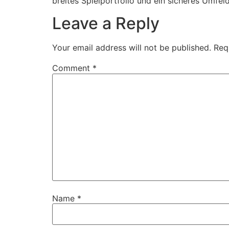
breites Spielportfolio und ein sicheres Umfeld
Leave a Reply
Your email address will not be published.
Req
Comment
*
Name
*