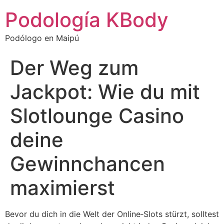
Podología KBody
Podólogo en Maipú
Der Weg zum
Jackpot: Wie du mit
Slotlounge Casino
deine
Gewinnchancen
maximierst
Bevor du dich in die Welt der Online‑Slots stürzt, solltest