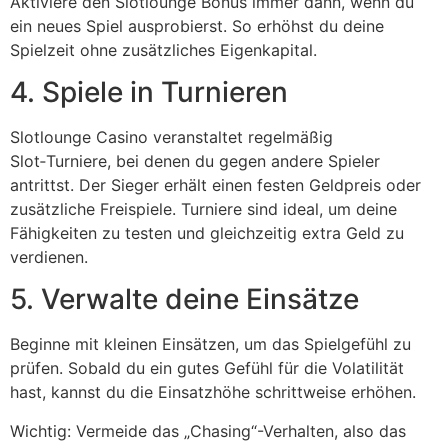
Aktiviere den Slotlounge Bonus immer dann, wenn du
ein neues Spiel ausprobierst. So erhöhst du deine
Spielzeit ohne zusätzliches Eigenkapital.
4. Spiele in Turnieren
Slotlounge Casino veranstaltet regelmäßig
Slot‑Turniere, bei denen du gegen andere Spieler
antrittst. Der Sieger erhält einen festen Geldpreis oder
zusätzliche Freispiele. Turniere sind ideal, um deine
Fähigkeiten zu testen und gleichzeitig extra Geld zu
verdienen.
5. Verwalte deine Einsätze
Beginne mit kleinen Einsätzen, um das Spielgefühl zu
prüfen. Sobald du ein gutes Gefühl für die Volatilität
hast, kannst du die Einsatzhöhe schrittweise erhöhen.
Wichtig: Vermeide das „Chasing“-Verhalten, also das