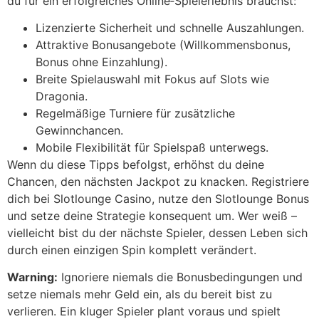
du für ein erfolgreiches Online‑Spielerlebnis brauchst:
Lizenzierte Sicherheit und schnelle Auszahlungen.
Attraktive Bonusangebote (Willkommensbonus,
Bonus ohne Einzahlung).
Breite Spielauswahl mit Fokus auf Slots wie
Dragonia.
Regelmäßige Turniere für zusätzliche
Gewinnchancen.
Mobile Flexibilität für Spielspaß unterwegs.
Wenn du diese Tipps befolgst, erhöhst du deine
Chancen, den nächsten Jackpot zu knacken. Registriere
dich bei Slotlounge Casino, nutze den Slotlounge Bonus
und setze deine Strategie konsequent um. Wer weiß –
vielleicht bist du der nächste Spieler, dessen Leben sich
durch einen einzigen Spin komplett verändert.
Warning:
Ignoriere niemals die Bonusbedingungen und
setze niemals mehr Geld ein, als du bereit bist zu
verlieren. Ein kluger Spieler plant voraus und spielt