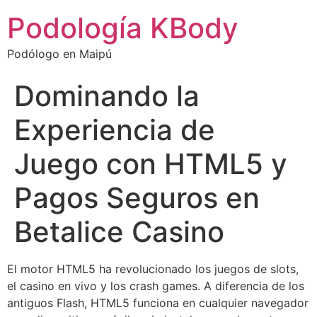
Podología KBody
Podólogo en Maipú
Dominando la
Experiencia de
Juego con HTML5 y
Pagos Seguros en
Betalice Casino
El motor HTML5 ha revolucionado los juegos de slots,
el casino en vivo y los crash games. A diferencia de los
antiguos Flash, HTML5 funciona en cualquier navegador