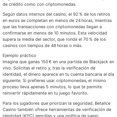
de crédito como con criptomonedas.
Según datos internos del casino, el 92 % de los retiros
en euros se completan en menos de 24 horas, mientras
que las transacciones con criptomonedas llegan a
confirmarse en menos de 10 minutos. Esta velocidad
supera la media del sector, que ronda el 70 % de los
casinos con tiempos de 48 horas o más.
Ejemplo práctico
Imagina que ganas 150 € en una partida de Blackjack en
vivo. Solicitas el retiro y, tras la verificación de
identidad, el dinero aparece en tu cuenta bancaria al día
siguiente. Si prefieres usar criptomonedas, el mismo
proceso lleva apenas 5 minutos, lo que te permite
reinvertir rápidamente en tu juego favorito.
Para los jugadores que priorizan la seguridad, Betalice
Casino también ofrece herramientas de verificación de
identidad (KYC) sencillas y una política de juego