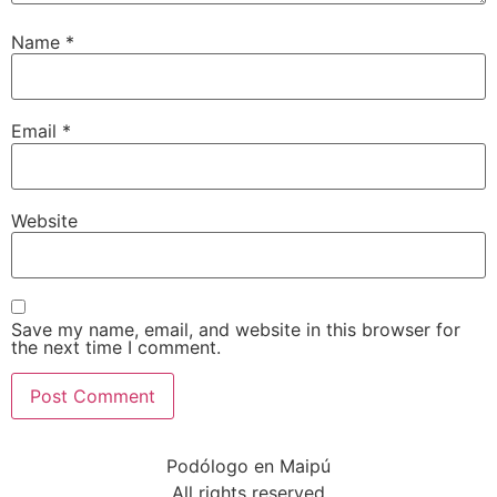
Name
*
Email
*
Website
Save my name, email, and website in this browser for
the next time I comment.
Podólogo en Maipú
All rights reserved