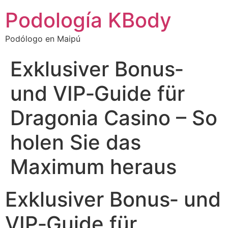
Podología KBody
Podólogo en Maipú
Exklusiver Bonus‑
und VIP‑Guide für
Dragonia Casino – So
holen Sie das
Maximum heraus
Exklusiver Bonus‑ und
VIP‑Guide für