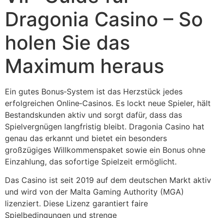
Dragonia Casino – So
holen Sie das
Maximum heraus
Ein gutes Bonus‑System ist das Herzstück jedes
erfolgreichen Online‑Casinos. Es lockt neue Spieler, hält
Bestandskunden aktiv und sorgt dafür, dass das
Spielvergnügen langfristig bleibt. Dragonia Casino hat
genau das erkannt und bietet ein besonders
großzügiges Willkommenspaket sowie ein Bonus ohne
Einzahlung, das sofortige Spielzeit ermöglicht.
Das Casino ist seit 2019 auf dem deutschen Markt aktiv
und wird von der Malta Gaming Authority (MGA)
lizenziert. Diese Lizenz garantiert faire
Spielbedingungen und strenge