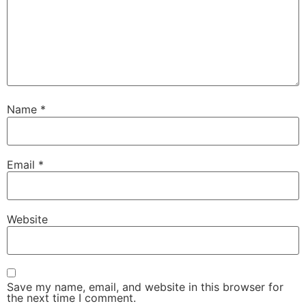
Name
*
Email
*
Website
Save my name, email, and website in this browser for
the next time I comment.