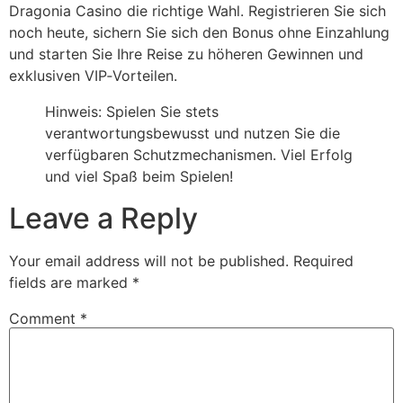
Dragonia Casino die richtige Wahl. Registrieren Sie sich
noch heute, sichern Sie sich den Bonus ohne Einzahlung
und starten Sie Ihre Reise zu höheren Gewinnen und
exklusiven VIP‑Vorteilen.
Hinweis: Spielen Sie stets
verantwortungsbewusst und nutzen Sie die
verfügbaren Schutzmechanismen. Viel Erfolg
und viel Spaß beim Spielen!
Leave a Reply
Your email address will not be published.
Required
fields are marked
*
Comment
*