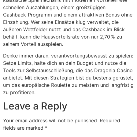
schnellen Auszahlungen, einem großzügigen
Cashback‑Programm und einem attraktiven Bonus ohne
Einzahlung. Wer seine Einsätze klug verwaltet, die
äußeren Wettfelder nutzt und das Cashback im Blick
behält, kann die Hausvorteilsrate von nur 2,70 % zu
seinem Vorteil ausspielen.
Denke immer daran, verantwortungsbewusst zu spielen:
Setze Limits, halte dich an dein Budget und nutze die
Tools zur Selbstausschließung, die das Dragonia Casino
anbietet. Mit diesen Strategien bist du bestens gerüstet,
um das europäische Roulette zu meistern und langfristig
zu profitieren.
Leave a Reply
Your email address will not be published.
Required
fields are marked
*