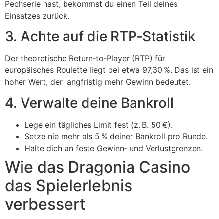
Pechserie hast, bekommst du einen Teil deines
Einsatzes zurück.
3. Achte auf die RTP‑Statistik
Der theoretische Return‑to‑Player (RTP) für
europäisches Roulette liegt bei etwa 97,30 %. Das ist ein
hoher Wert, der langfristig mehr Gewinn bedeutet.
4. Verwalte deine Bankroll
Lege ein tägliches Limit fest (z. B. 50 €).
Setze nie mehr als 5 % deiner Bankroll pro Runde.
Halte dich an feste Gewinn‑ und Verlustgrenzen.
Wie das Dragonia Casino
das Spielerlebnis
verbessert