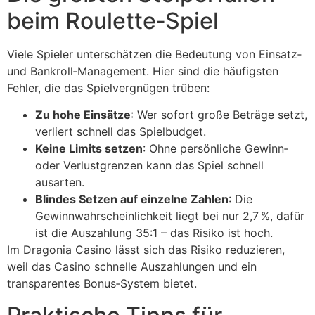
beim Roulette‑Spiel
Viele Spieler unterschätzen die Bedeutung von Einsatz‑
und Bankroll‑Management. Hier sind die häufigsten
Fehler, die das Spielvergnügen trüben:
Zu hohe Einsätze
: Wer sofort große Beträge setzt,
verliert schnell das Spielbudget.
Keine Limits setzen
: Ohne persönliche Gewinn‑
oder Verlustgrenzen kann das Spiel schnell
ausarten.
Blindes Setzen auf einzelne Zahlen
: Die
Gewinnwahrscheinlichkeit liegt bei nur 2,7 %, dafür
ist die Auszahlung 35:1 – das Risiko ist hoch.
Im Dragonia Casino lässt sich das Risiko reduzieren,
weil das Casino schnelle Auszahlungen und ein
transparentes Bonus‑System bietet.