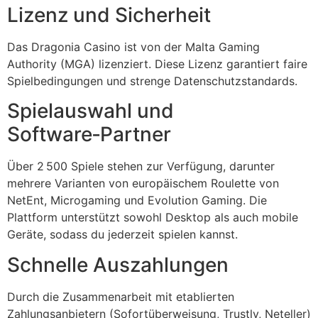
Lizenz und Sicherheit
Das Dragonia Casino ist von der Malta Gaming
Authority (MGA) lizenziert. Diese Lizenz garantiert faire
Spielbedingungen und strenge Datenschutzstandards.
Spielauswahl und
Software‑Partner
Über 2 500 Spiele stehen zur Verfügung, darunter
mehrere Varianten von europäischem Roulette von
NetEnt, Microgaming und Evolution Gaming. Die
Plattform unterstützt sowohl Desktop als auch mobile
Geräte, sodass du jederzeit spielen kannst.
Schnelle Auszahlungen
Durch die Zusammenarbeit mit etablierten
Zahlungsanbietern (Sofortüberweisung, Trustly, Neteller)