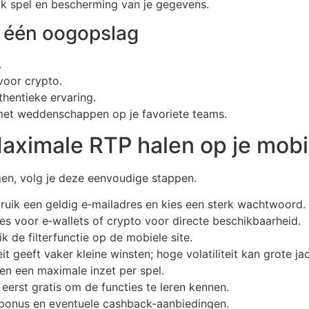
jk spel en bescherming van je gegevens.
n één oogopslag
.
voor crypto.
thentieke ervaring.
et weddenschappen op je favoriete teams.
Maximale RTP halen op je mobi
gen, volg je deze eenvoudige stappen.
bruik een geldig e‑mailadres en kies een sterk wachtwoord.
es voor e‑wallets of crypto voor directe beschikbaarheid.
 de filterfunctie op de mobiele site.
teit geeft vaker kleine winsten; hoge volatiliteit kan grote j
 en een maximale inzet per spel.
eerst gratis om de functies te leren kennen.
bonus en eventuele cashback‑aanbiedingen.