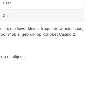
Geen
Geen
lers die liever kleine, frequente winsten zien,
 voor mobiel gebruik op Kokobet Casino 2.
e richtlijnen: