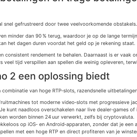
 al snel gefrustreerd door twee veelvoorkomende obstakels.
n minder dan 90 % terug, waardoor je op de lange termijn
 kan het dagen duren voordat het geld op je rekening staat.
 consistent rendement te behalen. Daarnaast is er vaak on
s veel tijd verspillen aan spellen die weinig opleveren, te
 2 een oplossing biedt
combinatie van hoge RTP‑slots, razendsnelle uitbetalingen 
fruitmachines tot moderne video‑slots met progressieve ja
e kunt naadloos overschakelen naar live dealer‑games of i
ken worden binnen 24 uur verwerkt, zelfs bij cryptovaluta.
lekkeloos op iOS‑ en Android‑apparaten, zonder dat je een 
ellen met een hoge RTP en direct profiteren van je winsten