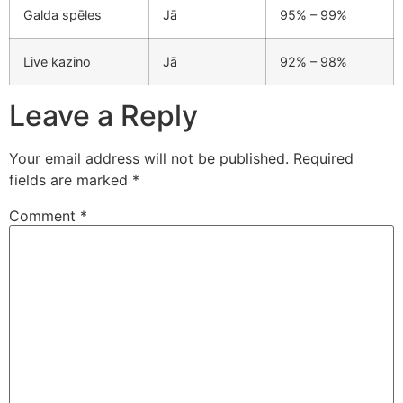
Galda spēles
Jā
95% – 99%
Live kazino
Jā
92% – 98%
Leave a Reply
Your email address will not be published.
Required
fields are marked
*
Comment
*