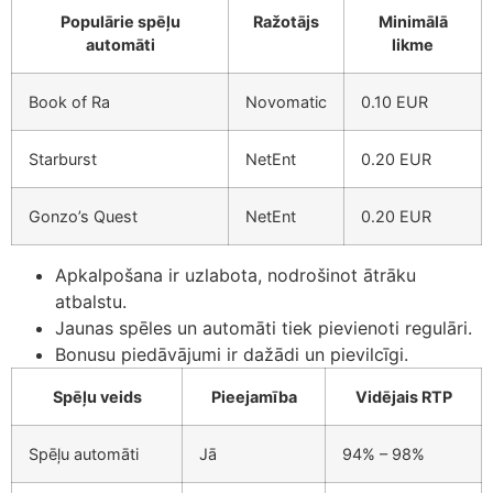
Populārie spēļu
Ražotājs
Minimālā
automāti
likme
Book of Ra
Novomatic
0.10 EUR
Starburst
NetEnt
0.20 EUR
Gonzo’s Quest
NetEnt
0.20 EUR
Apkalpošana ir uzlabota, nodrošinot ātrāku
atbalstu.
Jaunas spēles un automāti tiek pievienoti regulāri.
Bonusu piedāvājumi ir dažādi un pievilcīgi.
Spēļu veids
Pieejamība
Vidējais RTP
Spēļu automāti
Jā
94% – 98%