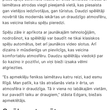
laimētava atrodas viegli pieejamā vietā, kas piesaista
gan vietējos iedzīvotājus, gan tūristus. Daudzi spēlētāji
novērtē tās modernās iekārtas un draudzīgo atmosfēru,
kas veicina lielisku spēļu pieredzi.
Spēļu zāle ir aprīkota ar jaunākajām tehnoloģijām,
nodrošinot, ka spēlētāji var baudīt ne tikai klasiskos
spēļu automātus, bet arī jaunākos video slotus. Arī
dizains ir mūsdienīgs un pievilcīgs, kas veicina
komfortablu atmosfēru. Daudzu spēlētāju viedokļi par
šo kazino ir pozitīvi, un viņi bieži izsaka vēlmi
atgriezties.
“Es apmeklēju fenikss laimētavu katru reizi, kad esmu
Rīgā. Man patīk, ka tās atrašanās vieta ir ērta, un
atmosfēra ir draudzīga. Tā ir viena no labākajām vietām,
kur pavadīt laiku ar draugiem,” stāsta Edgars, biežais
apmeklētājs.