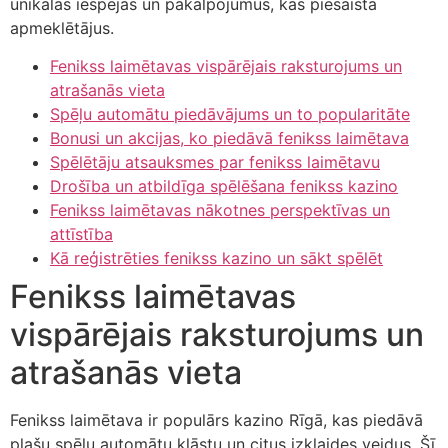
unikālās iespējas un pakalpojumus, kas piesaista
apmeklētājus.
Fenikss laimētavas vispārējais raksturojums un
atrašanās vieta
Spēļu automātu piedāvājums un to popularitāte
Bonusi un akcijas, ko piedāvā fenikss laimētava
Spēlētāju atsauksmes par fenikss laimētavu
Drošība un atbildīga spēlēšana fenikss kazino
Fenikss laimētavas nākotnes perspektīvas un
attīstība
Kā reģistrēties fenikss kazino un sākt spēlēt
Fenikss laimētavas
vispārējais raksturojums un
atrašanās vieta
Fenikss laimētava ir populārs kazino Rīgā, kas piedāvā
plašu spēļu automātu klāstu un citus izklaides veidus. Šī