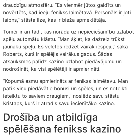
draudzīgu atmosfēru. “Es vienmēr jūtos gaidīts un
novērtēts, kad ieeju fenikss laimētavā. Personāls ir ļoti
laipns,” stāsta Ilze, kas ir bieža apmeklētāja.
Tomēr ir arī tādi, kas norāda uz nepieciešamību uzlabot
spēļu automātu klāstu. “Man šķiet, ka dažreiz trūkst
jaunāku spēļu. Es vēlētos redzēt vairāk iespēju,” saka
Roberts, kurš ir spēlējis vairākus gadus. Šādas
atsauksmes palīdz kazino uzlabot piedāvājumu un
nodrošināt, ka visi spēlētāji ir apmierināti.
“Kopumā esmu apmierināts ar fenikss laimētavu. Man
patīk viņu piedāvātie bonusi un spēles, un es noteikti
ieteiktu to saviem draugiem,” noslēdz savu stāstu
Kristaps, kurš ir atradis savu iecienītāko kazino.
Drošība un atbildīga
spēlēšana fenikss kazino