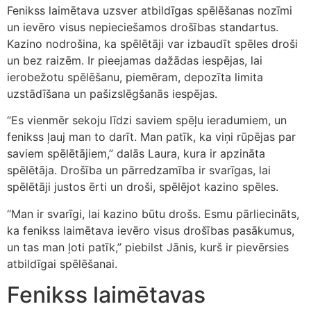
Fenikss laimētava uzsver atbildīgas spēlēšanas nozīmi
un ievēro visus nepieciešamos drošības standartus.
Kazino nodrošina, ka spēlētāji var izbaudīt spēles droši
un bez raizēm. Ir pieejamas dažādas iespējas, lai
ierobežotu spēlēšanu, piemēram, depozīta limita
uzstādīšana un pašizslēgšanās iespējas.
“Es vienmēr sekoju līdzi saviem spēļu ieradumiem, un
fenikss ļauj man to darīt. Man patīk, ka viņi rūpējas par
saviem spēlētājiem,” dalās Laura, kura ir apzināta
spēlētāja. Drošība un pārredzamība ir svarīgas, lai
spēlētāji justos ērti un droši, spēlējot kazino spēles.
“Man ir svarīgi, lai kazino būtu drošs. Esmu pārliecināts,
ka fenikss laimētava ievēro visus drošības pasākumus,
un tas man ļoti patīk,” piebilst Jānis, kurš ir pievērsies
atbildīgai spēlēšanai.
Fenikss laimētavas