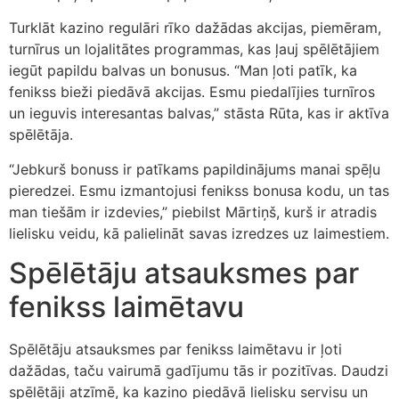
Turklāt kazino regulāri rīko dažādas akcijas, piemēram,
turnīrus un lojalitātes programmas, kas ļauj spēlētājiem
iegūt papildu balvas un bonusus. “Man ļoti patīk, ka
fenikss bieži piedāvā akcijas. Esmu piedalījies turnīros
un ieguvis interesantas balvas,” stāsta Rūta, kas ir aktīva
spēlētāja.
“Jebkurš bonuss ir patīkams papildinājums manai spēļu
pieredzei. Esmu izmantojusi fenikss bonusa kodu, un tas
man tiešām ir izdevies,” piebilst Mārtiņš, kurš ir atradis
lielisku veidu, kā palielināt savas izredzes uz laimestiem.
Spēlētāju atsauksmes par
fenikss laimētavu
Spēlētāju atsauksmes par fenikss laimētavu ir ļoti
dažādas, taču vairumā gadījumu tās ir pozitīvas. Daudzi
spēlētāji atzīmē, ka kazino piedāvā lielisku servisu un