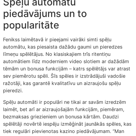
Spēļu automātu
piedāvājums un to
popularitāte
Fenikss laimētavā ir pieejami vairāki simti spēļu
automātu, kas piesaista dažādu gaumi un pieredzes
līmeņu spēlētājus. No klasiskajiem trīs ritentiņu
automātiem līdz moderniem video slotiem ar dažādām
tēmām un bonusa funkcijām – katrs spēlētājs var atrast
sev piemērotu spēli. Šīs spēles ir izstrādājuši vadošie
ražotāji, kas garantē kvalitatīvu un aizraujošu spēļu
pieredzi.
Spēļu automāti ir populāri ne tikai ar savām izredzēm
laimēt, bet arī ar aizraujošajām funkcijām, piemēram,
bezmaksas griezieniem un bonusa kārtām. Daudzi
spēlētāji novērtē iespēju izmēģināt jaunākās spēles, kas
tiek regulāri pievienotas kazino piedāvājumam. “Man