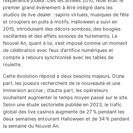
l’expérience joueur. Dès les années 2010, Noël était le
premier grand événement à être intégré dans les
studios de live dealer : sapins virtuels, musiques de fête
et croupiers en pulls à motifs. Halloween a suivi en
2015, introduisant des décors sombres, des bougies
vacillantes et des effets sonores de hurlements. Le
Nouvel An, quant à lui, s’est imposé comme un moment
de célébration avec feux d’artifice numériques et
compte à rebours synchronisé avec les tables de
roulette.
Cette évolution répond à deux besoins majeurs. D’une
part, les joueurs recherchent de la nouveauté et une
immersion accrue ; d’autre part, les opérateurs
souhaitent augmenter le temps moyen passé sur le site.
Selon une étude sectorielle publiée en 2023, le trafic
global des live casinos augmente de 27 % pendant les
deux semaines entourant Halloween et de 34 % pendant
la semaine du Nouvel An.