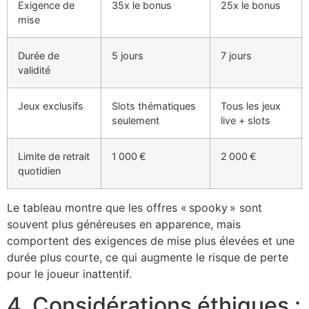
Exigence de
35x le bonus
25x le bonus
mise
Durée de
5 jours
7 jours
validité
Jeux exclusifs
Slots thématiques
Tous les jeux
seulement
live + slots
Limite de retrait
1 000 €
2 000 €
quotidien
Le tableau montre que les offres « spooky » sont
souvent plus généreuses en apparence, mais
comportent des exigences de mise plus élevées et une
durée plus courte, ce qui augmente le risque de perte
pour le joueur inattentif.
4. Considérations éthiques :