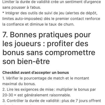
Limiter la durée de validité crée un sentiment d’urgence
sans pousser à l’abus.
* Intégrer des outils de suivi de jeu (alertes de dépôt,
limites auto‑imposées) dès le premier contact renforce
la confiance et diminue le taux de churn.
7. Bonnes pratiques pour
les joueurs : profiter des
bonus sans compromettre
son bien‑être
Checklist avant d’accepter un bonus
1. Vérifier le pourcentage de match et le montant
maximal du bonus.
2. Lire les exigences de mise : multiplier le bonus par
20‑30 × est généralement raisonnable.
3. Contrôler la durée de validité : plus de 7 jours offrent