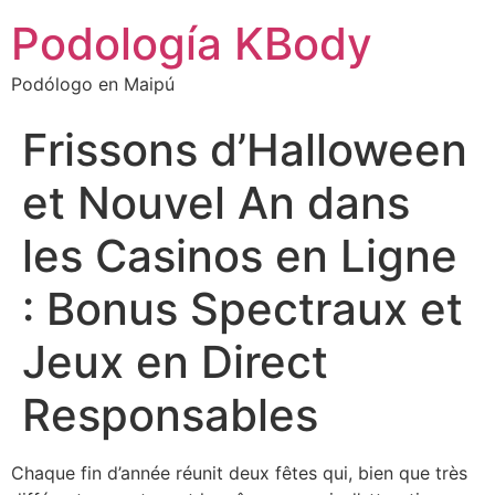
Podología KBody
Podólogo en Maipú
Frissons d’Halloween
et Nouvel An dans
les Casinos en Ligne
: Bonus Spectraux et
Jeux en Direct
Responsables
Chaque fin d’année réunit deux fêtes qui, bien que très