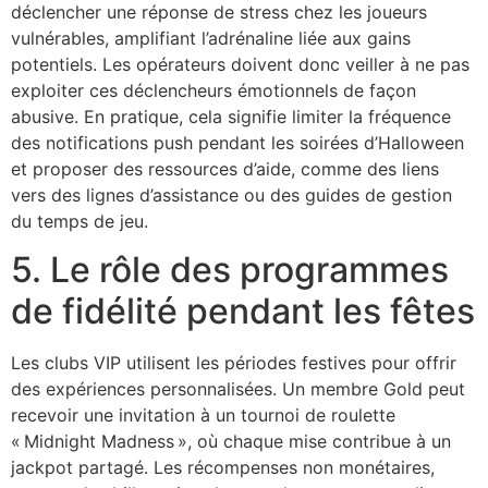
déclencher une réponse de stress chez les joueurs
vulnérables, amplifiant l’adrénaline liée aux gains
potentiels. Les opérateurs doivent donc veiller à ne pas
exploiter ces déclencheurs émotionnels de façon
abusive. En pratique, cela signifie limiter la fréquence
des notifications push pendant les soirées d’Halloween
et proposer des ressources d’aide, comme des liens
vers des lignes d’assistance ou des guides de gestion
du temps de jeu.
5. Le rôle des programmes
de fidélité pendant les fêtes
Les clubs VIP utilisent les périodes festives pour offrir
des expériences personnalisées. Un membre Gold peut
recevoir une invitation à un tournoi de roulette
« Midnight Madness », où chaque mise contribue à un
jackpot partagé. Les récompenses non monétaires,