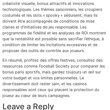
créativité visuelle, bonus attractifs et innovations
technologiques. Les thèmes saisonniers, les croupiers
costumés et les slots « spooky » séduisent, mais ils
doivent être accompagnés de conditions de mise
claires et d’initiatives de jeu responsable. Les
programmes de fidélité et les analyses de ROI montrent
que la rentabilité est possible sans sacrifier l’éthique, à
condition de limiter les incitations excessives et de
proposer des outils de contrôle aux joueurs.
En résumé, profitez des offres festives, consultez des
ressources comme Foosball Society pour comparer les
bonus paris sportifs, mais gardez toujours un œil sur
votre budget et vos limites personnelles. Le
divertissement doit rester sain, et les casinos
responsables sont ceux qui placent la protection du
joueur au cœur de leurs campagnes.
Leave a Reply