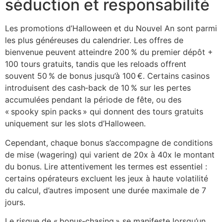
séduction et responsabilité
Les promotions d’Halloween et du Nouvel An sont parmi
les plus généreuses du calendrier. Les offres de
bienvenue peuvent atteindre 200 % du premier dépôt +
100 tours gratuits, tandis que les reloads offrent
souvent 50 % de bonus jusqu’à 100 €. Certains casinos
introduisent des cash‑back de 10 % sur les pertes
accumulées pendant la période de fête, ou des
« spooky spin packs » qui donnent des tours gratuits
uniquement sur les slots d’Halloween.
Cependant, chaque bonus s’accompagne de conditions
de mise (wagering) qui varient de 20x à 40x le montant
du bonus. Lire attentivement les termes est essentiel :
certains opérateurs excluent les jeux à haute volatilité
du calcul, d’autres imposent une durée maximale de 7
jours.
Le risque de « bonus‑chasing » se manifeste lorsqu’un