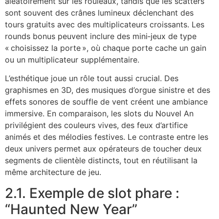
aléatoirement sur les rouleaux, tandis que les scatters
sont souvent des crânes lumineux déclenchant des
tours gratuits avec des multiplicateurs croissants. Les
rounds bonus peuvent inclure des mini‑jeux de type
« choisissez la porte », où chaque porte cache un gain
ou un multiplicateur supplémentaire.
L’esthétique joue un rôle tout aussi crucial. Des
graphismes en 3D, des musiques d’orgue sinistre et des
effets sonores de souffle de vent créent une ambiance
immersive. En comparaison, les slots du Nouvel An
privilégient des couleurs vives, des feux d’artifice
animés et des mélodies festives. Le contraste entre les
deux univers permet aux opérateurs de toucher deux
segments de clientèle distincts, tout en réutilisant la
même architecture de jeu.
2.1. Exemple de slot phare :
“Haunted New Year”