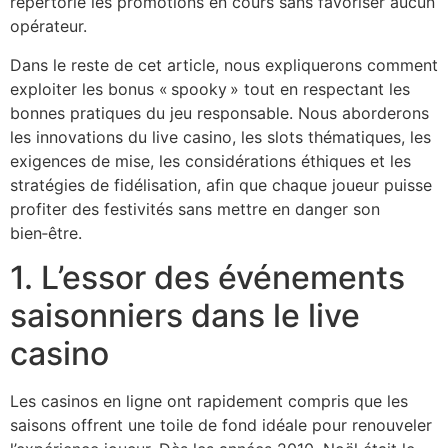
répertorie les promotions en cours sans favoriser aucun
opérateur.
Dans le reste de cet article, nous expliquerons comment
exploiter les bonus « spooky » tout en respectant les
bonnes pratiques du jeu responsable. Nous aborderons
les innovations du live casino, les slots thématiques, les
exigences de mise, les considérations éthiques et les
stratégies de fidélisation, afin que chaque joueur puisse
profiter des festivités sans mettre en danger son
bien‑être.
1. L’essor des événements
saisonniers dans le live
casino
Les casinos en ligne ont rapidement compris que les
saisons offrent une toile de fond idéale pour renouveler