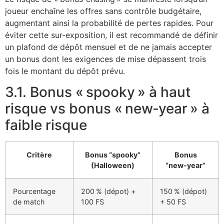
joueur enchaîne les offres sans contrôle budgétaire,
augmentant ainsi la probabilité de pertes rapides. Pour
éviter cette sur‑exposition, il est recommandé de définir
un plafond de dépôt mensuel et de ne jamais accepter
un bonus dont les exigences de mise dépassent trois
fois le montant du dépôt prévu.
3.1. Bonus « spooky » à haut
risque vs bonus « new‑year » à
faible risque
Critère
Bonus “spooky”
Bonus
(Halloween)
“new‑year”
Pourcentage
200 % (dépot) +
150 % (dépot)
de match
100 FS
+ 50 FS