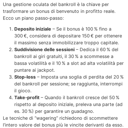
Una gestione oculata del bankroll è la chiave per
trasformare un bonus di benvenuto in profitto reale.
Ecco un piano passo‑passo:
Deposito iniziale
– Se il bonus è 100 % fino a
300 €, considera di depositare 150 € per ottenere
il massimo senza immobilizzare troppo capitale.
Suddivisione delle sessioni
– Dedica il 60 % del
bankroll ai giri gratuiti, il 30 % a scommesse a
bassa volatilità e il 10 % a slot ad alta volatilità per
puntare ai jackpot.
Stop‑loss
– Imposta una soglia di perdita del 20 %
del bankroll per sessione; se raggiunta, interrompi
il gioco.
Take‑profit
– Quando il bankroll cresce del 50 %
rispetto al deposito iniziale, preleva una parte (ad
es. 30 %) per garantire un guadagno.
Le tecniche di “wagering” richiedono di scommettere
l’intero valore del bonus più le vincite derivanti da esso.