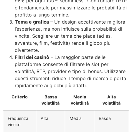
96 € per ogni 100 € scommessi. Confrontare l’RTP
è fondamentale per massimizzare le probabilità di
profitto a lungo termine.
Tema e grafica
– Un design accattivante migliora
l’esperienza, ma non influisce sulla probabilità di
vincita. Scegliere un tema che piace (ad es.
avventure, film, festività) rende il gioco più
divertente.
Filtri dei casinò
– La maggior parte delle
piattaforme consente di filtrare le slot per
volatilità, RTP, provider e tipo di bonus. Utilizzare
questi strumenti riduce il tempo di ricerca e porta
rapidamente ai giochi più adatti.
Criterio
Bassa
Media
Alta
volatilità
volatilità
volatilità
Frequenza
Alta
Media
Bassa
vincite