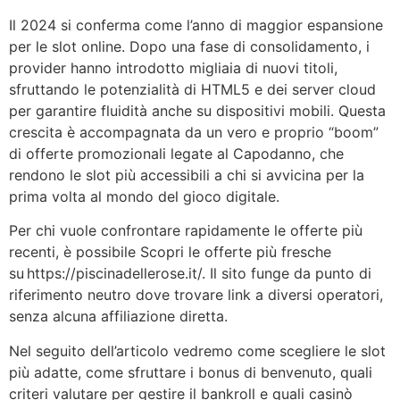
Il 2024 si conferma come l’anno di maggior espansione
per le slot online. Dopo una fase di consolidamento, i
provider hanno introdotto migliaia di nuovi titoli,
sfruttando le potenzialità di HTML5 e dei server cloud
per garantire fluidità anche su dispositivi mobili. Questa
crescita è accompagnata da un vero e proprio “boom”
di offerte promozionali legate al Capodanno, che
rendono le slot più accessibili a chi si avvicina per la
prima volta al mondo del gioco digitale.
Per chi vuole confrontare rapidamente le offerte più
recenti, è possibile Scopri le offerte più fresche
su https://piscinadellerose.it/. Il sito funge da punto di
riferimento neutro dove trovare link a diversi operatori,
senza alcuna affiliazione diretta.
Nel seguito dell’articolo vedremo come scegliere le slot
più adatte, come sfruttare i bonus di benvenuto, quali
criteri valutare per gestire il bankroll e quali casinò