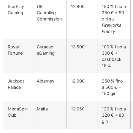
StarPlay
UK
12 800
150 % fino a
Gaming
Gambling
350 € + 50
Commission
giri su
Fireworks
Frenzy
Royal
Curacao
13 500
100 % fino a
Fortune
eGaming
300 € +
cashback
15 %
Jackpot
Alderney
12 900
250 % fino
Palace
a 500 € +
150 giri
MegaSpin
Malta
13 050
120 % fino a
Club
320 € + 80
giri