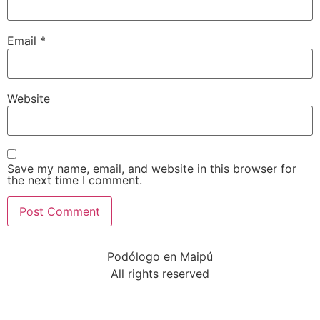
Email
*
Website
Save my name, email, and website in this browser for
the next time I comment.
Podólogo en Maipú
All rights reserved