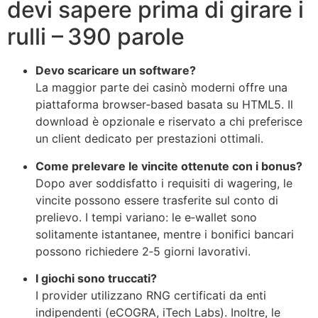
devi sapere prima di girare i
rulli – 390 parole
Devo scaricare un software?
La maggior parte dei casinò moderni offre una
piattaforma browser‑based basata su HTML5. Il
download è opzionale e riservato a chi preferisce
un client dedicato per prestazioni ottimali.
Come prelevare le vincite ottenute con i bonus?
Dopo aver soddisfatto i requisiti di wagering, le
vincite possono essere trasferite sul conto di
prelievo. I tempi variano: le e‑wallet sono
solitamente istantanee, mentre i bonifici bancari
possono richiedere 2‑5 giorni lavorativi.
I giochi sono truccati?
I provider utilizzano RNG certificati da enti
indipendenti (eCOGRA, iTech Labs). Inoltre, le