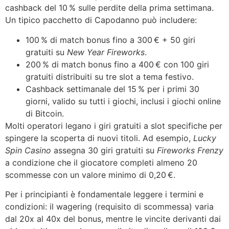
cashback del 10 % sulle perdite della prima settimana.
Un tipico pacchetto di Capodanno può includere:
100 % di match bonus fino a 300 € + 50 giri
gratuiti su
New Year Fireworks
.
200 % di match bonus fino a 400 € con 100 giri
gratuiti distribuiti su tre slot a tema festivo.
Cashback settimanale del 15 % per i primi 30
giorni, valido su tutti i giochi, inclusi i giochi online
di Bitcoin.
Molti operatori legano i giri gratuiti a slot specifiche per
spingere la scoperta di nuovi titoli. Ad esempio,
Lucky
Spin Casino
assegna 30 giri gratuiti su
Fireworks Frenzy
a condizione che il giocatore completi almeno 20
scommesse con un valore minimo di 0,20 €.
Per i principianti è fondamentale leggere i termini e
condizioni: il wagering (requisito di scommessa) varia
dal 20x al 40x del bonus, mentre le vincite derivanti dai