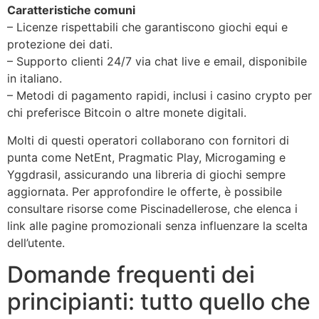
Caratteristiche comuni
– Licenze rispettabili che garantiscono giochi equi e
protezione dei dati.
– Supporto clienti 24/7 via chat live e email, disponibile
in italiano.
– Metodi di pagamento rapidi, inclusi i casino crypto per
chi preferisce Bitcoin o altre monete digitali.
Molti di questi operatori collaborano con fornitori di
punta come NetEnt, Pragmatic Play, Microgaming e
Yggdrasil, assicurando una libreria di giochi sempre
aggiornata. Per approfondire le offerte, è possibile
consultare risorse come Piscinadellerose, che elenca i
link alle pagine promozionali senza influenzare la scelta
dell’utente.
Domande frequenti dei
principianti: tutto quello che