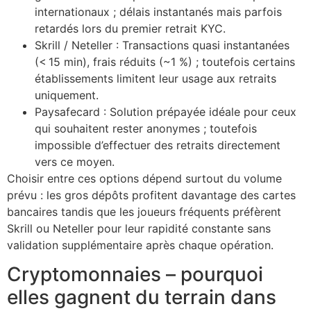
internationaux ; délais instantanés mais parfois
retardés lors du premier retrait KYC.
Skrill / Neteller : Transactions quasi instantanées
(< 15 min), frais réduits (~1 %) ; toutefois certains
établissements limitent leur usage aux retraits
uniquement.
Paysafecard : Solution prépayée idéale pour ceux
qui souhaitent rester anonymes ; toutefois
impossible d’effectuer des retraits directement
vers ce moyen.
Choisir entre ces options dépend surtout du volume
prévu : les gros dépôts profitent davantage des cartes
bancaires tandis que les joueurs fréquents préfèrent
Skrill ou Neteller pour leur rapidité constante sans
validation supplémentaire après chaque opération.
Cryptomonnaies – pourquoi
elles gagnent du terrain dans