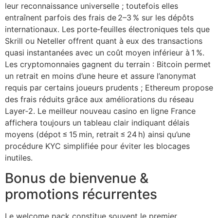
leur reconnaissance universelle ; toutefois elles
entraînent parfois des frais de 2–3 % sur les dépôts
internationaux. Les porte‑feuilles électroniques tels que
Skrill ou Neteller offrent quant à eux des transactions
quasi instantanées avec un coût moyen inférieur à 1 %.
Les cryptomonnaies gagnent du terrain : Bitcoin permet
un retrait en moins d’une heure et assure l’anonymat
requis par certains joueurs prudents ; Ethereum propose
des frais réduits grâce aux améliorations du réseau
Layer‑2. Le meilleur nouveau casino en ligne France
affichera toujours un tableau clair indiquant délais
moyens (dépot ≤ 15 min, retrait ≤ 24 h) ainsi qu’une
procédure KYC simplifiée pour éviter les blocages
inutiles.
Bonus de bienvenue &
promotions récurrentes
Le welcome pack constitue souvent le premier