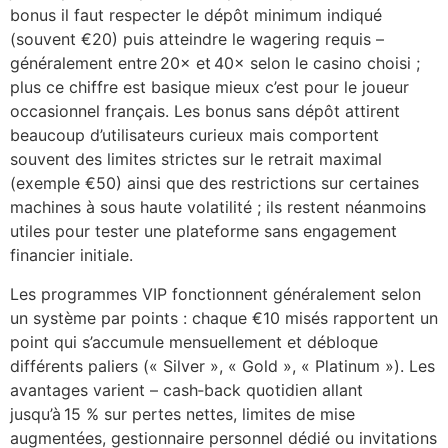
bonus il faut respecter le dépôt minimum indiqué
(souvent €20) puis atteindre le wagering requis –
généralement entre 20× et 40× selon le casino choisi ;
plus ce chiffre est basique mieux c’est pour le joueur
occasionnel français. Les bonus sans dépôt attirent
beaucoup d’utilisateurs curieux mais comportent
souvent des limites strictes sur le retrait maximal
(exemple €50) ainsi que des restrictions sur certaines
machines à sous haute volatilité ; ils restent néanmoins
utiles pour tester une plateforme sans engagement
financier initiale.
Les programmes VIP fonctionnent généralement selon
un système par points : chaque €10 misés rapportent un
point qui s’accumule mensuellement et débloque
différents paliers (« Silver », « Gold », « Platinum »). Les
avantages varient – cash‑back quotidien allant
jusqu’à 15 % sur pertes nettes, limites de mise
augmentées, gestionnaire personnel dédié ou invitations