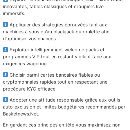
innovantes, tables classiques et croupiers live
immersifs.
Appliquer des stratégies éprouvées tant aux
machines à sous qu’au blackjack ou roulette afin
d’optimiser vos chances.
Exploiter intelligemment welcome packs et
programmes VIP tout en restant vigilant face aux
exigences wagering.
Choisir parmi cartes bancaires fiables ou
cryptomonnaies rapides tout en respectant une
procédure KYC efficace.
Adopter une attitude responsable grâce aux outils
auto‑exclusion et limites budgétaires recommandés par
Basketnews.Net.
En gardant ces principes en tête vous maximisez non