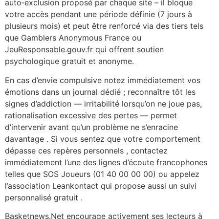
auto‑exclusion proposé par chaque site – il bloque
votre accès pendant une période définie (7 jours à
plusieurs mois) et peut être renforcé via des tiers tels
que Gamblers Anonymous France ou
JeuResponsable.gouv.fr qui offrent soutien
psychologique gratuit et anonyme.
En cas d’envie compulsive notez immédiatement vos
émotions dans un journal dédié ; reconnaître tôt les
signes d’addiction — irritabilité lorsqu’on ne joue pas,
rationalisation excessive des pertes — permet
d’intervenir avant qu’un problème ne s’enracine
davantage . Si vous sentez que votre comportement
dépasse ces repères personnels , contactez
immédiatement l’une des lignes d’écoute francophones
telles que SOS Joueurs (01 40 00 00 00) ou appelez
l’association Leankontact qui propose aussi un suivi
personnalisé gratuit .
Basketnews.Net encourage activement ses lecteurs à