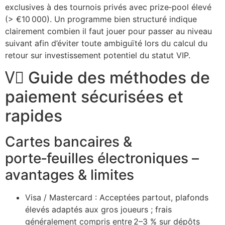
exclusives à des tournois privés avec prize‑pool élevé
(> €10 000). Un programme bien structuré indique
clairement combien il faut jouer pour passer au niveau
suivant afin d’éviter toute ambiguïté lors du calcul du
retour sur investissement potentiel du statut VIP.
V️⃣ Guide des méthodes de
paiement sécurisées et
rapides
Cartes bancaires &
porte‑feuilles électroniques –
avantages & limites
Visa / Mastercard : Acceptées partout, plafonds
élevés adaptés aux gros joueurs ; frais
généralement compris entre 2–3 % sur dépôts