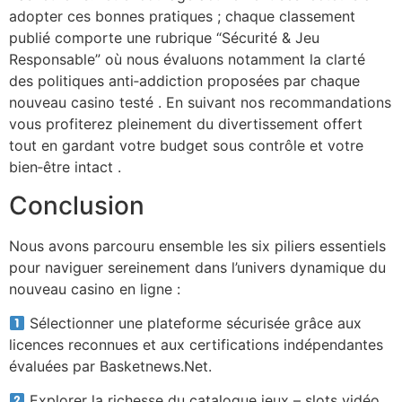
adopter ces bonnes pratiques ; chaque classement
publié comporte une rubrique “Sécurité & Jeu
Responsable” où nous évaluons notamment la clarté
des politiques anti‑addiction proposées par chaque
nouveau casino testé . En suivant nos recommandations
vous profiterez pleinement du divertissement offert
tout en gardant votre budget sous contrôle et votre
bien‑être intact .
Conclusion
Nous avons parcouru ensemble les six piliers essentiels
pour naviguer sereinement dans l’univers dynamique du
nouveau casino en ligne :
Sélectionner une plateforme sécurisée grâce aux
licences reconnues et aux certifications indépendantes
évaluées par Basketnews.Net.
Explorer la richesse du catalogue jeux – slots vidéo