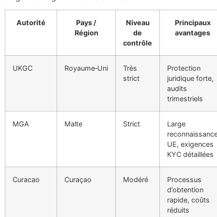
Autorité
Pays /
Niveau
Principaux
Région
de
avantages
contrôle
UKGC
Royaume‑Uni
Très
Protection
strict
juridique forte,
audits
trimestriels
MGA
Malte
Strict
Large
reconnaissanc
UE, exigences
KYC détaillées
Curacao
Curaçao
Modéré
Processus
d’obtention
rapide, coûts
réduits