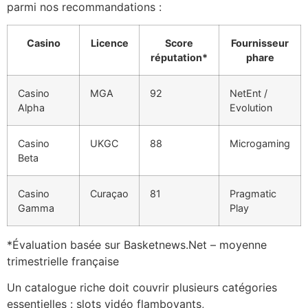
parmi nos recommandations :
Casino
Licence
Score
Fournisseur
réputation*
phare
Casino
MGA
92
NetEnt /
Alpha
Evolution
Casino
UKGC
88
Microgaming
Beta
Casino
Curaçao
81
Pragmatic
Gamma
Play
*Évaluation basée sur Basketnews.Net – moyenne
trimestrielle française
Un catalogue riche doit couvrir plusieurs catégories
essentielles : slots vidéo flamboyants,