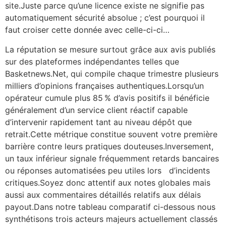
site.Juste parce qu’une licence existe ne signifie pas
automatiquement sécurité absolue ; c’est pourquoi il
faut croiser cette donnée avec celle-ci-ci…
La réputation se mesure surtout grâce aux avis publiés
sur des plateformes indépendantes telles que
Basketnews.Net, qui compile chaque trimestre plusieurs
milliers d’opinions françaises authentiques.Lorsqu’un
opérateur cumule plus 85 % d’avis positifs il bénéficie
généralement d’un service client réactif capable
d’intervenir rapidement tant au niveau dépôt que
retrait.Cette métrique constitue souvent votre première
barrière contre leurs pratiques douteuses.Inversement,
un taux inférieur signale fréquemment retards bancaires
ou réponses automatisées peu utiles lors d’incidents
critiques.Soyez donc attentif aux notes globales mais
aussi aux commentaires détaillés relatifs aux délais
payout.Dans notre tableau comparatif ci-dessous nous
synthétisons trois acteurs majeurs actuellement classés