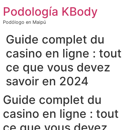
Podología KBody
Podólogo en Maipú
Guide complet du
casino en ligne : tout
ce que vous devez
savoir en 2024
Guide complet du
casino en ligne : tout
ce que vous devez