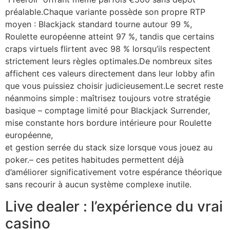
préalable.Chaque variante possède son propre RTP
moyen : Blackjack standard tourne autour 99 %,
Roulette européenne atteint 97 %, tandis que certains
craps virtuels flirtent avec 98 % lorsqu’ils respectent
strictement leurs règles optimales.De nombreux sites
affichent ces valeurs directement dans leur lobby afin
que vous puissiez choisir judicieusement.Le secret reste
néanmoins simple : maîtrisez toujours votre stratégie
basique – comptage limité pour Blackjack Surrender,
mise constante hors bordure intérieure pour Roulette
européenne,
et gestion serrée du stack size lorsque vous jouez au
poker.– ces petites habitudes permettent déjà​
d’améliorer significativement votre espérance théorique
sans recourir à aucun système complexe inutile.​
Live dealer : l’expérience du vrai
casino