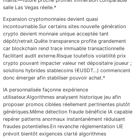
salle Las Vegas réelle.*
Expansion cryptomonnaies devient quasi
incontournable.Sur certains sites nouvelle génération
crypto devient monnaie unique acceptée tant
dépôt/retrait.Quête transparence profite grandement
car blockchain rend trace immuable transactionnelle
facilitant audit externe.Risque toutefois volatilité prix
crypto pouvant impacter valeur net dépositaire joueur ;
solutions hybrides stablecoins (€USDT…) commencent
donc émerger afin stabiliser pouvoir achat.*
IA personnalisée façonne expérience
utilisateur.Algorithmes analysent historique jeu afin
proposer promos ciblées réellement pertinentes plutôt
génériques.Même détection fraude bénéficie IA capable
repérer patterns anormaux instantanément réduisant
fraudes potentielles.En revanche réglementation UE
prévoit bientôt exigences clarté algorithmes