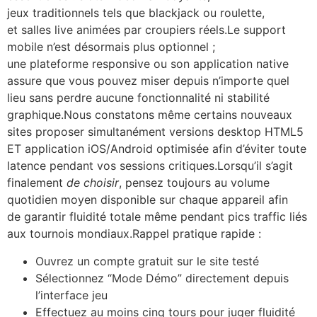
jeux traditionnels tels que blackjack ou roulette,
et salles live animées par croupiers réels.Le support
mobile n’est désormais plus optionnel ;
une plateforme responsive ou son application native
assure que vous pouvez miser depuis n’importe quel
lieu sans perdre aucune fonctionnalité ni stabilité
graphique.Nous constatons même certains nouveaux
sites proposer simultanément versions desktop HTML5
ET application iOS/Android optimisée afin d’éviter toute
latence pendant vos sessions critiques.Lorsqu’il s’agit
finalement
de choisir
, pensez toujours au volume
quotidien moyen disponible sur chaque appareil afin
de garantir fluidité totale même pendant pics traffic liés
aux tournois mondiaux.Rappel pratique rapide :
Ouvrez un compte gratuit sur le site testé
Sélectionnez “Mode Démo” directement depuis
l’interface jeu
Effectuez au moins cinq tours pour juger fluidité