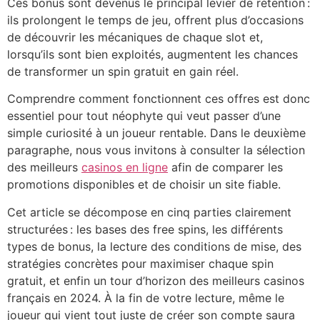
Ces bonus sont devenus le principal levier de rétention :
ils prolongent le temps de jeu, offrent plus d’occasions
de découvrir les mécaniques de chaque slot et,
lorsqu’ils sont bien exploités, augmentent les chances
de transformer un spin gratuit en gain réel.
Comprendre comment fonctionnent ces offres est donc
essentiel pour tout néophyte qui veut passer d’une
simple curiosité à un joueur rentable. Dans le deuxième
paragraphe, nous vous invitons à consulter la sélection
des meilleurs
casinos en ligne
afin de comparer les
promotions disponibles et de choisir un site fiable.
Cet article se décompose en cinq parties clairement
structurées : les bases des free spins, les différents
types de bonus, la lecture des conditions de mise, des
stratégies concrètes pour maximiser chaque spin
gratuit, et enfin un tour d’horizon des meilleurs casinos
français en 2024. À la fin de votre lecture, même le
joueur qui vient tout juste de créer son compte saura