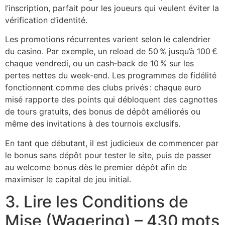
l’inscription, parfait pour les joueurs qui veulent éviter la
vérification d’identité.
Les promotions récurrentes varient selon le calendrier
du casino. Par exemple, un reload de 50 % jusqu’à 100 €
chaque vendredi, ou un cash‑back de 10 % sur les
pertes nettes du week‑end. Les programmes de fidélité
fonctionnent comme des clubs privés : chaque euro
misé rapporte des points qui débloquent des cagnottes
de tours gratuits, des bonus de dépôt améliorés ou
même des invitations à des tournois exclusifs.
En tant que débutant, il est judicieux de commencer par
le bonus sans dépôt pour tester le site, puis de passer
au welcome bonus dès le premier dépôt afin de
maximiser le capital de jeu initial.
3. Lire les Conditions de
Mise (Wagering) – 430 mots