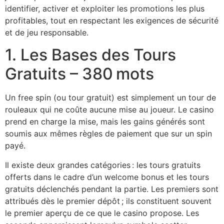
identifier, activer et exploiter les promotions les plus
profitables, tout en respectant les exigences de sécurité
et de jeu responsable.
1. Les Bases des Tours
Gratuits – 380 mots
Un free spin (ou tour gratuit) est simplement un tour de
rouleaux qui ne coûte aucune mise au joueur. Le casino
prend en charge la mise, mais les gains générés sont
soumis aux mêmes règles de paiement que sur un spin
payé.
Il existe deux grandes catégories : les tours gratuits
offerts dans le cadre d’un welcome bonus et les tours
gratuits déclenchés pendant la partie. Les premiers sont
attribués dès le premier dépôt ; ils constituent souvent
le premier aperçu de ce que le casino propose. Les