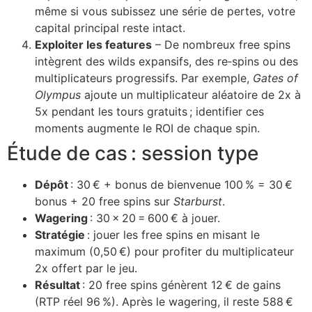
même si vous subissez une série de pertes, votre
capital principal reste intact.
Exploiter les features
– De nombreux free spins
intègrent des wilds expansifs, des re‑spins ou des
multiplicateurs progressifs. Par exemple,
Gates of
Olympus
ajoute un multiplicateur aléatoire de 2x à
5x pendant les tours gratuits ; identifier ces
moments augmente le ROI de chaque spin.
Étude de cas : session type
Dépôt
: 30 € + bonus de bienvenue 100 % = 30 €
bonus + 20 free spins sur
Starburst
.
Wagering
: 30 × 20 = 600 € à jouer.
Stratégie
: jouer les free spins en misant le
maximum (0,50 €) pour profiter du multiplicateur
2x offert par le jeu.
Résultat
: 20 free spins génèrent 12 € de gains
(RTP réel 96 %). Après le wagering, il reste 588 €