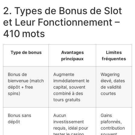
2. Types de Bonus de Slot
et Leur Fonctionnement –
410 mots
Type de bonus
Avantages
Limites
principaux
fréquentes
Bonus de
Augmente
Wagering
bienvenue (match
immédiatement le
élevé, dates
dépôt + free
capital, souvent
de validité
spins)
combiné à des
courtes
tours gratuits
Bonus sans
Aucun
Gains
dépôt
investissement
plafonnés,
requis, idéal pour
contribution
tester le casino
souvent