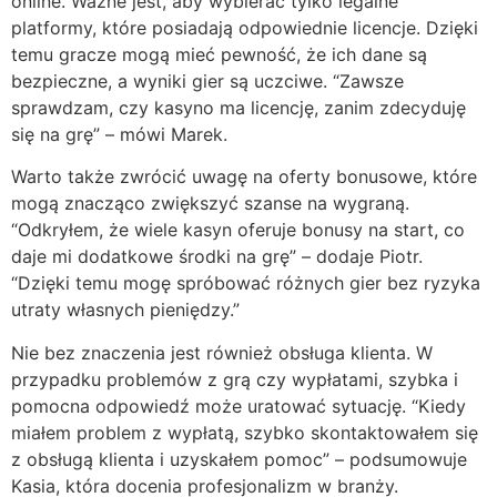
online. Ważne jest, aby wybierać tylko legalne
platformy, które posiadają odpowiednie licencje. Dzięki
temu gracze mogą mieć pewność, że ich dane są
bezpieczne, a wyniki gier są uczciwe. “Zawsze
sprawdzam, czy kasyno ma licencję, zanim zdecyduję
się na grę” – mówi Marek.
Warto także zwrócić uwagę na oferty bonusowe, które
mogą znacząco zwiększyć szanse na wygraną.
“Odkryłem, że wiele kasyn oferuje bonusy na start, co
daje mi dodatkowe środki na grę” – dodaje Piotr.
“Dzięki temu mogę spróbować różnych gier bez ryzyka
utraty własnych pieniędzy.”
Nie bez znaczenia jest również obsługa klienta. W
przypadku problemów z grą czy wypłatami, szybka i
pomocna odpowiedź może uratować sytuację. “Kiedy
miałem problem z wypłatą, szybko skontaktowałem się
z obsługą klienta i uzyskałem pomoc” – podsumowuje
Kasia, która docenia profesjonalizm w branży.