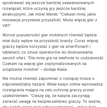
spodziewać się jeszcze bardziej zaawansowanych
rozwiązań, które uczynią gry jeszcze bardziej
atrakcyjnymi. Jak mówi Marek: “Ciekawi mnie, jakie
innowacje przyniesie przyszłość. Może więcej gier z
VR?”
Wzrost popularności gier mobilnych również będzie
miał duży wpływ na przyszłość branży. Coraz więcej
graczy będzie korzystać z gier na smartfonach i
tabletach, co zmusi operatorów do dostosowania
swoich ofert. “Dla mnie gra na telefonie to codzienność.
Czekam na więcej gier zoptymalizowanych na
urządzenia mobilne” – dodaje Kasia.
Nie można również zapominać o rosnącej trosce o
odpowiedzialny hazard. Wiele kasyn online wprowadza
rozwiązania mające na celu ochronę graczy przed
uzależnieniem. “Cieszę się, że kasyna zaczynają
zwracać uwagę na bezpieczeństwo graczy. To ważne,