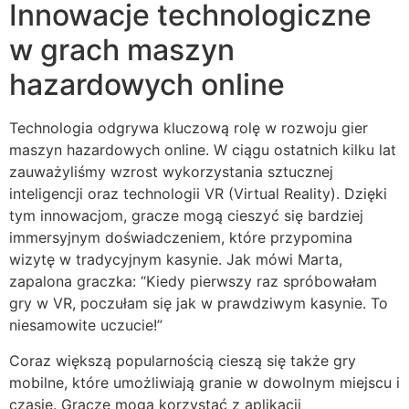
Innowacje technologiczne
w grach maszyn
hazardowych online
Technologia odgrywa kluczową rolę w rozwoju gier
maszyn hazardowych online. W ciągu ostatnich kilku lat
zauważyliśmy wzrost wykorzystania sztucznej
inteligencji oraz technologii VR (Virtual Reality). Dzięki
tym innowacjom, gracze mogą cieszyć się bardziej
immersyjnym doświadczeniem, które przypomina
wizytę w tradycyjnym kasynie. Jak mówi Marta,
zapalona graczka: “Kiedy pierwszy raz spróbowałam
gry w VR, poczułam się jak w prawdziwym kasynie. To
niesamowite uczucie!”
Coraz większą popularnością cieszą się także gry
mobilne, które umożliwiają granie w dowolnym miejscu i
czasie. Gracze mogą korzystać z aplikacji