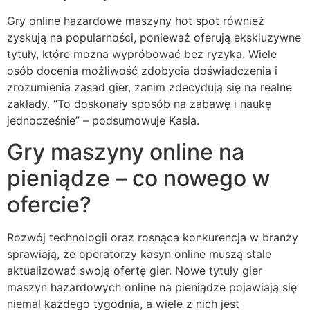
Gry online hazardowe maszyny hot spot również
zyskują na popularności, ponieważ oferują ekskluzywne
tytuły, które można wypróbować bez ryzyka. Wiele
osób docenia możliwość zdobycia doświadczenia i
zrozumienia zasad gier, zanim zdecydują się na realne
zakłady. “To doskonały sposób na zabawę i naukę
jednocześnie” – podsumowuje Kasia.
Gry maszyny online na
pieniądze – co nowego w
ofercie?
Rozwój technologii oraz rosnąca konkurencja w branży
sprawiają, że operatorzy kasyn online muszą stale
aktualizować swoją ofertę gier. Nowe tytuły gier
maszyn hazardowych online na pieniądze pojawiają się
niemal każdego tygodnia, a wiele z nich jest