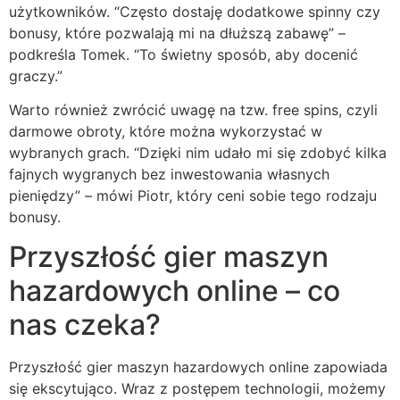
użytkowników. “Często dostaję dodatkowe spinny czy
bonusy, które pozwalają mi na dłuższą zabawę” –
podkreśla Tomek. “To świetny sposób, aby docenić
graczy.”
Warto również zwrócić uwagę na tzw. free spins, czyli
darmowe obroty, które można wykorzystać w
wybranych grach. “Dzięki nim udało mi się zdobyć kilka
fajnych wygranych bez inwestowania własnych
pieniędzy” – mówi Piotr, który ceni sobie tego rodzaju
bonusy.
Przyszłość gier maszyn
hazardowych online – co
nas czeka?
Przyszłość gier maszyn hazardowych online zapowiada
się ekscytująco. Wraz z postępem technologii, możemy