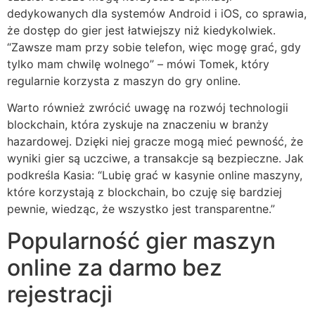
dedykowanych dla systemów Android i iOS, co sprawia,
że dostęp do gier jest łatwiejszy niż kiedykolwiek.
“Zawsze mam przy sobie telefon, więc mogę grać, gdy
tylko mam chwilę wolnego” – mówi Tomek, który
regularnie korzysta z maszyn do gry online.
Warto również zwrócić uwagę na rozwój technologii
blockchain, która zyskuje na znaczeniu w branży
hazardowej. Dzięki niej gracze mogą mieć pewność, że
wyniki gier są uczciwe, a transakcje są bezpieczne. Jak
podkreśla Kasia: “Lubię grać w kasynie online maszyny,
które korzystają z blockchain, bo czuję się bardziej
pewnie, wiedząc, że wszystko jest transparentne.”
Popularność gier maszyn
online za darmo bez
rejestracji