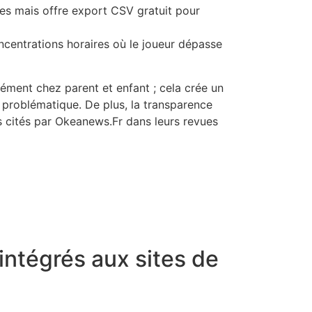
ues mais offre export CSV gratuit pour
ntrations horaires où le joueur dépasse
nément chez parent et enfant ; cela crée un
problématique. De plus, la transparence
s cités par Okeanews.Fr dans leurs revues
intégrés aux sites de