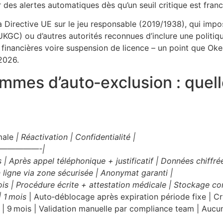
 des alertes automatiques dès qu’un seuil critique est franc
Directive UE sur le jeu responsable (2019/1938), qui impose
) ou d’autres autorités reconnues d’inclure une politique 
financières voire suspension de licence – un point que Ok
2026.
mes d’auto‑exclusion : quell
male
| Réactivation | Confidentialité |
|—————-|
s | Après appel téléphonique + justificatif | Données chiffr
n ligne via zone sécurisée | Anonymat garanti |
mois | Procédure écrite + attestation médicale | Stockage 
| 1 mois
| Auto‑déblocage après expiration période fixe | C
ue | 9 mois | Validation manuelle par compliance team | Aucu