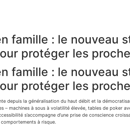
n famille : le nouveau 
pour protéger les proch
n famille : le nouveau 
pour protéger les proch
nte depuis la généralisation du haut débit et la démocratisa
es – machines à sous à volatilité élevée, tables de poker a
accessibilité s’accompagne d’une prise de conscience croissa
es comportements à risque.