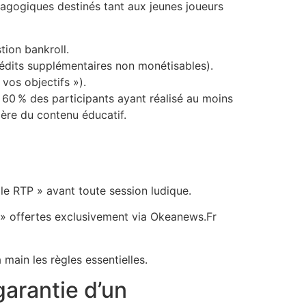
dagogiques destinés tant aux jeunes joueurs
tion bankroll.
édits supplémentaires non monétisables).
vos objectifs »).
60 % des participants ayant réalisé au moins
ière du contenu éducatif.
e RTP » avant toute session ludique.
 » offertes exclusivement via Okeanews.Fr
main les règles essentielles.
garantie d’un