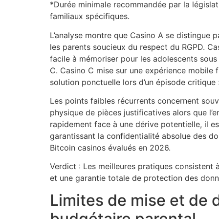
*Durée minimale recommandée par la législati
familiaux spécifiques.
L’analyse montre que Casino A se distingue pa
les parents soucieux du respect du RGPD. Ca
facile à mémoriser pour les adolescents sous 
C. Casino C mise sur une expérience mobile f
solution ponctuelle lors d’un épisode critique 
Les points faibles récurrents concernent souv
physique de pièces justificatives alors que l’
rapidement face à une dérive potentielle, il 
garantissant la confidentialité absolue des d
Bitcoin casinos évalués en 2026.
Verdict : Les meilleures pratiques consistent 
et une garantie totale de protection des don
Limites de mise et de d
budgétaire parental