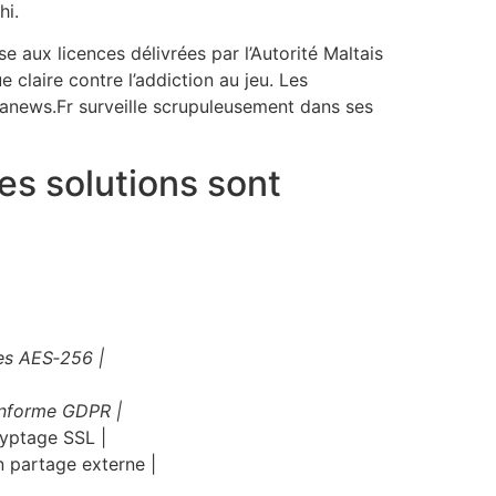
hi.
 aux licences délivrées par l’Autorité Maltais
claire contre l’addiction au jeu. Les
eanews.Fr surveille scrupuleusement dans ses
es solutions sont
ées AES‑256 |
conforme GDPR |
ryptage SSL |
n partage externe |