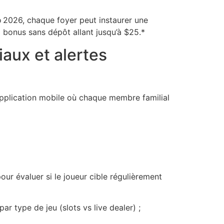
o 2026, chaque foyer peut instaurer une
x bonus sans dépôt allant jusqu’à $25.*
iaux et alertes
application mobile où chaque membre familial
ur évaluer si le joueur cible régulièrement
ar type de jeu (slots vs live dealer) ;