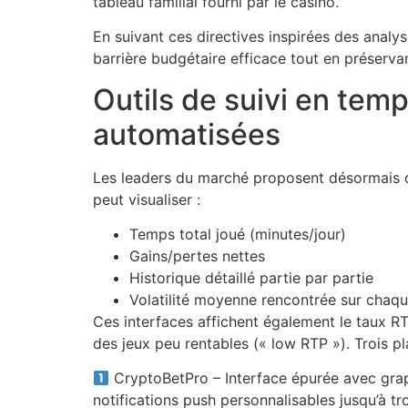
tableau familial fourni par le casino.
En suivant ces directives inspirées des analy
barrière budgétaire efficace tout en préserva
Outils de suivi en temp
automatisées
Les leaders du marché proposent désormais d
peut visualiser :
Temps total joué (minutes/jour)
Gains/pertes nettes
Historique détaillé partie par partie
Volatilité moyenne rencontrée sur chaq
Ces interfaces affichent également le taux RT
des jeux peu rentables (« low RTP »). Trois 
CryptoBetPro – Interface épurée avec graphiq
notifications push personnalisables jusqu’à troi