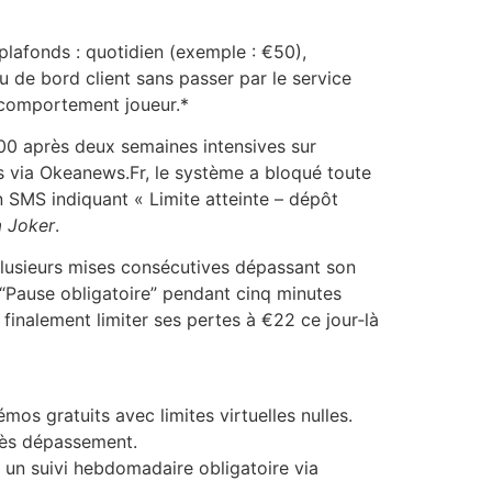
 plafonds : quotidien (exemple : €50),
de bord client sans passer par le service
du comportement joueur.*
00 après deux semaines intensives sur
s via Okeanews.Fr, le système a bloqué toute
on SMS indiquant « Limite atteinte – dépôt
 Joker
.
 plusieurs mises consécutives dépassant son
 “Pause obligatoire” pendant cinq minutes
finalement limiter ses pertes à €22 ce jour‑là
mos gratuits avec limites virtuelles nulles.
dès dépassement.
 un suivi hebdomadaire obligatoire via