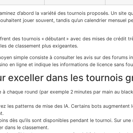
xaminez d’abord la variété des tournois proposés. Un site 
 souhaitent jouer souvent, tandis qu’un calendrier mensuel p
offrent des tournois « débutant » avec des mises de crédit tr
bles de classement plus exigeantes.
n moyen simple consiste à consulter les avis sur des forums 
ino en ligne et indique les informations de licence sans fo
 exceller dans les tournois g
e à chaque round (par exemple 2 minutes par main au blackj
vez les patterns de mise des IA. Certains bots augmentent l
t.
 spins dès qu’ils sont disponibles pendant le tournoi. Sur u
r dans le classement.