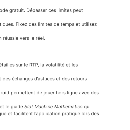
ode gratuit. Dépasser ces limites peut
ques. Fixez des limites de temps et utilisez
réussie vers le réel.
lés sur le RTP, la volatilité et les
 des échanges d’astuces et des retours
droid permettent de jouer hors ligne avec des
et le guide
Slot Machine Mathematics
qui
 et facilitent l’application pratique lors des