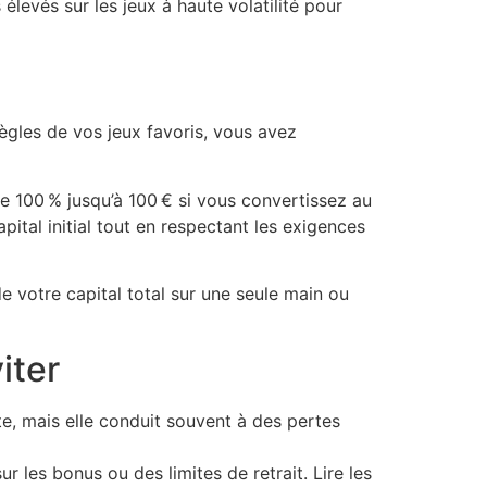
élevés sur les jeux à haute volatilité pour
règles de vos jeux favoris, vous avez
e 100 % jusqu’à 100 € si vous convertissez au
tal initial tout en respectant les exigences
e votre capital total sur une seule main ou
iter
rte, mais elle conduit souvent à des pertes
 les bonus ou des limites de retrait. Lire les