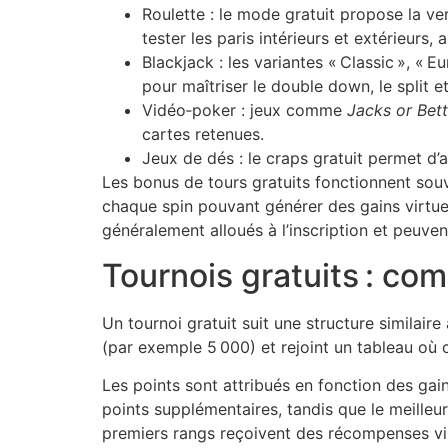
Roulette : le mode gratuit propose la ve
tester les paris intérieurs et extérieurs
Blackjack : les variantes « Classic », « 
pour maîtriser le double down, le split et
Vidéo‑poker : jeux comme
Jacks or Bett
cartes retenues.
Jeux de dés : le craps gratuit permet d’
Les bonus de tours gratuits fonctionnent souv
chaque spin pouvant générer des gains virtue
généralement alloués à l’inscription et peuven
Tournois gratuits : co
Un tournoi gratuit suit une structure similaire
(par exemple 5 000) et rejoint un tableau où
Les points sont attribués en fonction des gai
points supplémentaires, tandis que le meilleu
premiers rangs reçoivent des récompenses vi