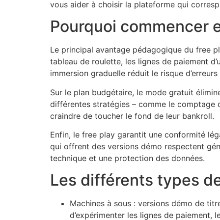
vous aider à choisir la plateforme qui corresp
Pourquoi commencer e
Le principal avantage pédagogique du free pl
tableau de roulette, les lignes de paiement d’
immersion graduelle réduit le risque d’erreurs
Sur le plan budgétaire, le mode gratuit élimi
différentes stratégies – comme le comptage de 
craindre de toucher le fond de leur bankroll.
Enfin, le free play garantit une conformité lé
qui offrent des versions démo respectent gén
technique et une protection des données.
Les différents types de
Machines à sous : versions démo de ti
d’expérimenter les lignes de paiement, 