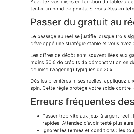
Adaptez vos mises en fonction du tableau de po
tenter un bond de points. Si vous êtes en têt
Passer du gratuit au ré
Le passage au réel se justifie lorsque trois s
développé une stratégie stable et vous avez a
Les offres de dépôt sont souvent liées aux ga
moins 50 € de crédits de démonstration en dép
de mise (wagering) typiques de 30x.
Dès les premières mises réelles, appliquez une
spin. Cette règle protège votre solde contre l
Erreurs fréquentes des
Passer trop vite aux jeux à argent réel :
rapides. Attendez d’avoir testé plusieu
Ignorer les termes et conditions : les to