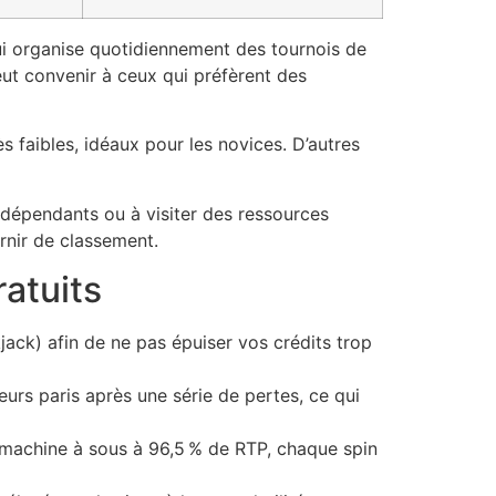
qui organise quotidiennement des tournois de
eut convenir à ceux qui préfèrent des
ès faibles, idéaux pour les novices. D’autres
indépendants ou à visiter des ressources
urnir de classement.
ratuits
ack) afin de ne pas épuiser vos crédits trop
eurs paris après une série de pertes, ce qui
ne machine à sous à 96,5 % de RTP, chaque spin