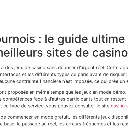
ournois : le guide ultime
eilleurs sites de casino
er à des jeux de casino sans déposer d’argent réel. Cette a
s interfaces et les différents types de paris avant de risque
t aucune contrainte financière n’est imposée, ce qui crée u
 sont proposés en même temps que les jeux en mode démo. I
 compétences face à d’autres participants tout en restant 
nt ce type de service, vous pouvez consulter le site
casino 
s de commencer en mode gratuit, les différents jeux disponi
 de base, le passage au réel, les erreurs fréquentes et les r