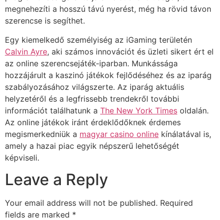
megnehezíti a hosszú távú nyerést, még ha rövid távon
szerencse is segíthet.
Egy kiemelkedő személyiség az iGaming területén
Calvin Ayre
, aki számos innovációt és üzleti sikert ért el
az online szerencsejáték-iparban. Munkássága
hozzájárult a kaszinó játékok fejlődéséhez és az iparág
szabályozásához világszerte. Az iparág aktuális
helyzetéről és a legfrissebb trendekről további
információt találhatunk a
The New York Times
oldalán.
Az online játékok iránt érdeklődőknek érdemes
megismerkedniük a
magyar casino online
kínálatával is,
amely a hazai piac egyik népszerű lehetőségét
képviseli.
Leave a Reply
Your email address will not be published.
Required
fields are marked
*