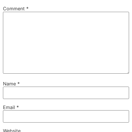
Comment
*
Name
*
Email
*
Website