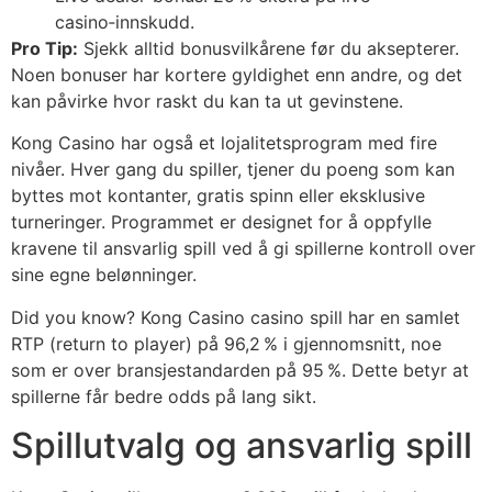
casino‑innskudd.
Pro Tip:
Sjekk alltid bonusvilkårene før du aksepterer.
Noen bonuser har kortere gyldighet enn andre, og det
kan påvirke hvor raskt du kan ta ut gevinstene.
Kong Casino har også et lojalitetsprogram med fire
nivåer. Hver gang du spiller, tjener du poeng som kan
byttes mot kontanter, gratis spinn eller eksklusive
turneringer. Programmet er designet for å oppfylle
kravene til ansvarlig spill ved å gi spillerne kontroll over
sine egne belønninger.
Did you know? Kong Casino casino spill har en samlet
RTP (return to player) på 96,2 % i gjennomsnitt, noe
som er over bransjestandarden på 95 %. Dette betyr at
spillerne får bedre odds på lang sikt.
Spillutvalg og ansvarlig spill