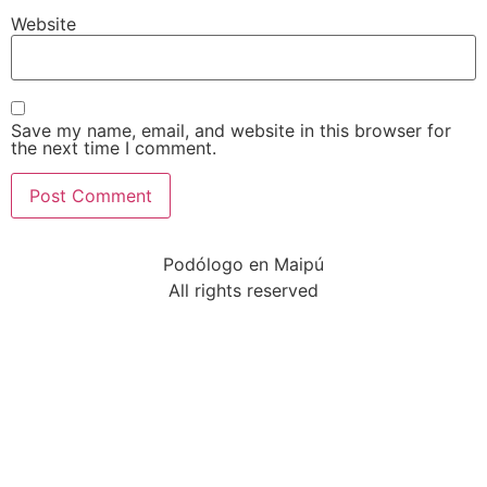
Website
Save my name, email, and website in this browser for
the next time I comment.
Podólogo en Maipú
All rights reserved