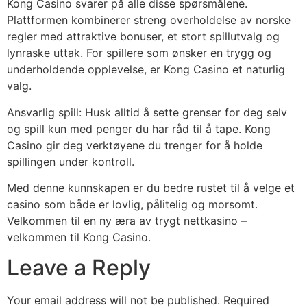
Kong Casino svarer på alle disse spørsmålene.
Plattformen kombinerer streng overholdelse av norske
regler med attraktive bonuser, et stort spillutvalg og
lynraske uttak. For spillere som ønsker en trygg og
underholdende opplevelse, er Kong Casino et naturlig
valg.
Ansvarlig spill: Husk alltid å sette grenser for deg selv
og spill kun med penger du har råd til å tape. Kong
Casino gir deg verktøyene du trenger for å holde
spillingen under kontroll.
Med denne kunnskapen er du bedre rustet til å velge et
casino som både er lovlig, pålitelig og morsomt.
Velkommen til en ny æra av trygt nettkasino –
velkommen til Kong Casino.
Leave a Reply
Your email address will not be published.
Required