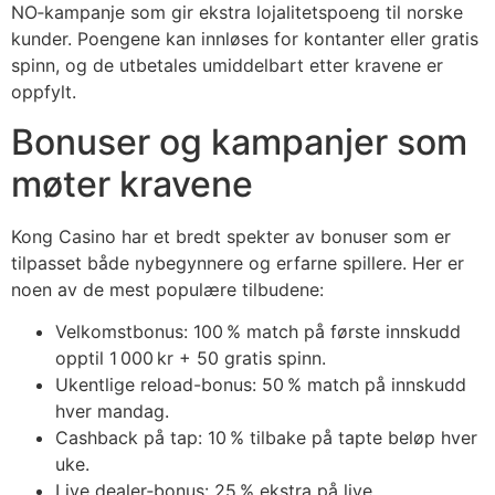
NO‑kampanje som gir ekstra lojalitetspoeng til norske
kunder. Poengene kan innløses for kontanter eller gratis
spinn, og de utbetales umiddelbart etter kravene er
oppfylt.
Bonuser og kampanjer som
møter kravene
Kong Casino har et bredt spekter av bonuser som er
tilpasset både nybegynnere og erfarne spillere. Her er
noen av de mest populære tilbudene:
Velkomstbonus: 100 % match på første innskudd
opptil 1 000 kr + 50 gratis spinn.
Ukentlige reload-bonus: 50 % match på innskudd
hver mandag.
Cashback på tap: 10 % tilbake på tapte beløp hver
uke.
Live dealer‑bonus: 25 % ekstra på live