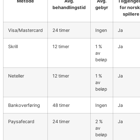
Metode
Avg.
Avg.
Tilgjengel
behandlingstid
gebyr
for nors
spillere
Visa/Mastercard
24 timer
Ingen
Ja
Skrill
12 timer
1 %
Ja
av
beløp
Neteller
12 timer
1 %
Ja
av
beløp
Bankoverføring
48 timer
Ingen
Ja
Paysafecard
24 timer
2 %
Ja
av
beløp