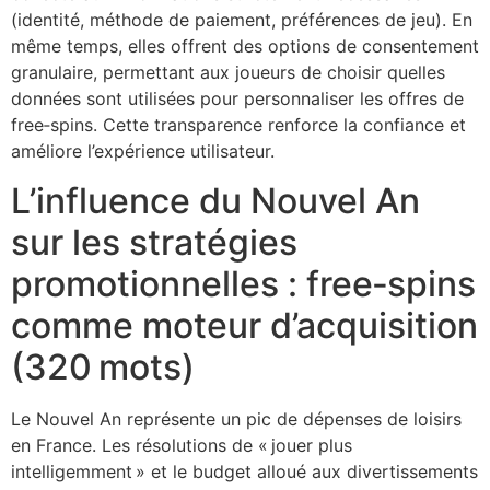
(identité, méthode de paiement, préférences de jeu). En
même temps, elles offrent des options de consentement
granulaire, permettant aux joueurs de choisir quelles
données sont utilisées pour personnaliser les offres de
free‑spins. Cette transparence renforce la confiance et
améliore l’expérience utilisateur.
L’influence du Nouvel An
sur les stratégies
promotionnelles : free‑spins
comme moteur d’acquisition
(320 mots)
Le Nouvel An représente un pic de dépenses de loisirs
en France. Les résolutions de « jouer plus
intelligemment » et le budget alloué aux divertissements