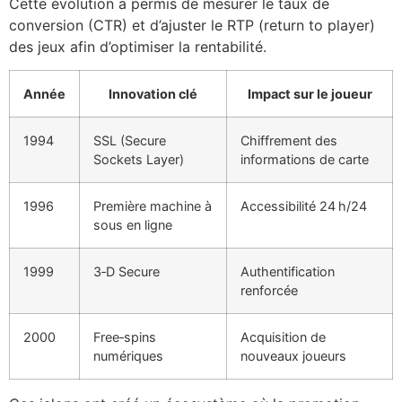
Cette évolution a permis de mesurer le taux de
conversion (CTR) et d’ajuster le RTP (return to player)
des jeux afin d’optimiser la rentabilité.
Année
Innovation clé
Impact sur le joueur
1994
SSL (Secure
Chiffrement des
Sockets Layer)
informations de carte
1996
Première machine à
Accessibilité 24 h/24
sous en ligne
1999
3‑D Secure
Authentification
renforcée
2000
Free‑spins
Acquisition de
numériques
nouveaux joueurs