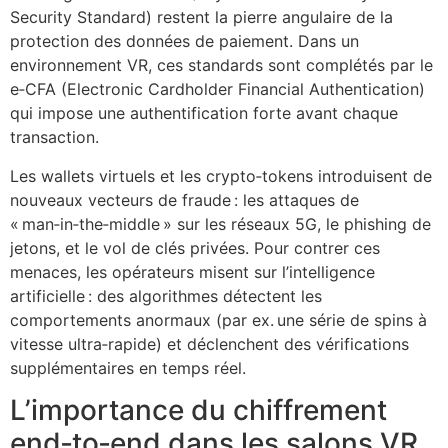
Security Standard) restent la pierre angulaire de la
protection des données de paiement. Dans un
environnement VR, ces standards sont complétés par le
e‑CFA (Electronic Cardholder Financial Authentication)
qui impose une authentification forte avant chaque
transaction.
Les wallets virtuels et les crypto‑tokens introduisent de
nouveaux vecteurs de fraude : les attaques de
« man‑in‑the‑middle » sur les réseaux 5G, le phishing de
jetons, et le vol de clés privées. Pour contrer ces
menaces, les opérateurs misent sur l’intelligence
artificielle : des algorithmes détectent les
comportements anormaux (par ex. une série de spins à
vitesse ultra‑rapide) et déclenchent des vérifications
supplémentaires en temps réel.
L’importance du chiffrement
end‑to‑end dans les salons VR