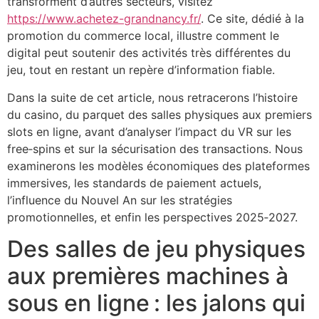
transforment d’autres secteurs, visitez
https://www.achetez-grandnancy.fr/
. Ce site, dédié à la
promotion du commerce local, illustre comment le
digital peut soutenir des activités très différentes du
jeu, tout en restant un repère d’information fiable.
Dans la suite de cet article, nous retracerons l’histoire
du casino, du parquet des salles physiques aux premiers
slots en ligne, avant d’analyser l’impact du VR sur les
free‑spins et sur la sécurisation des transactions. Nous
examinerons les modèles économiques des plateformes
immersives, les standards de paiement actuels,
l’influence du Nouvel An sur les stratégies
promotionnelles, et enfin les perspectives 2025‑2027.
Des salles de jeu physiques
aux premières machines à
sous en ligne : les jalons qui