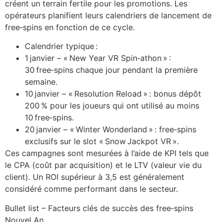
créent un terrain fertile pour les promotions. Les
opérateurs planifient leurs calendriers de lancement de
free‑spins en fonction de ce cycle.
Calendrier typique :
1 janvier – « New Year VR Spin‑athon » :
30 free‑spins chaque jour pendant la première
semaine.
10 janvier – « Resolution Reload » : bonus dépôt
200 % pour les joueurs qui ont utilisé au moins
10 free‑spins.
20 janvier – « Winter Wonderland » : free‑spins
exclusifs sur le slot « Snow Jackpot VR ».
Ces campagnes sont mesurées à l’aide de KPI tels que
le CPA (coût par acquisition) et le LTV (valeur vie du
client). Un ROI supérieur à 3,5 est généralement
considéré comme performant dans le secteur.
Bullet list – Facteurs clés de succès des free‑spins
Nouvel An