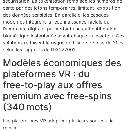
sécurisation. La tokenisation remplace les numéros de
carte par des jetons temporaires, limitant l’exposition
des données sensibles. En parallèle, les casques
modernes intègrent la reconnaissance faciale ou
l’empreinte digitale, permettant une authentification
biométrique instantanée avant chaque transaction. Ces
solutions réduisent le risque de fraude de plus de 30 %
selon les rapports de l’ISO 27001.
Modèles économiques des
plateformes VR : du
free‑to‑play aux offres
premium avec free‑spins
(340 mots)
Les plateformes VR adoptent plusieurs sources de
revenu :