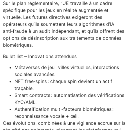
Sur le plan réglementaire, l’UE travaille à un cadre
spécifique pour les jeux en réalité augmentée et
virtuelle. Les futures directives exigeront des
opérateurs qu’ils soumettent leurs algorithmes d’IA
anti‑fraude à un audit indépendant, et qu’ils offrent des
options de désinscription aux traitements de données
biométriques.
Bullet list – Innovations attendues
Métaverses de jeu : villes virtuelles, interactions
sociales avancées.
NFT free‑spins : chaque spin devient un actif
traçable.
Smart contracts : automatisation des vérifications
KYC/AML.
Authentification multi‑facteurs biométriques :
reconnaissance vocale + œil.
Ces évolutions, combinées à une vigilance accrue sur la
sécurité des paiements, placeront les plateformes qui