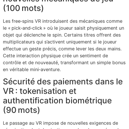
(100 mots)
Les free‑spins VR introduisent des mécaniques comme
le « pick‑and‑click » où le joueur saisit physiquement un
objet qui déclenche le spin. Certains titres offrent des
multiplicateurs qui s’activent uniquement si le joueur
effectue un geste précis, comme lever les deux mains.
Cette interaction physique crée un sentiment de
contrôle et de nouveauté, transformant un simple bonus
en véritable mini‑aventure.
Sécurité des paiements dans le
VR : tokenisation et
authentification biométrique
(90 mots)
Le passage au VR impose de nouvelles exigences de