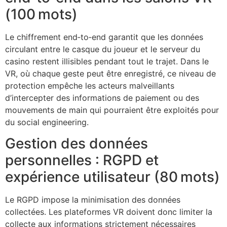
(100 mots)
Le chiffrement end‑to‑end garantit que les données
circulant entre le casque du joueur et le serveur du
casino restent illisibles pendant tout le trajet. Dans le
VR, où chaque geste peut être enregistré, ce niveau de
protection empêche les acteurs malveillants
d’intercepter des informations de paiement ou des
mouvements de main qui pourraient être exploités pour
du social engineering.
Gestion des données
personnelles : RGPD et
expérience utilisateur (80 mots)
Le RGPD impose la minimisation des données
collectées. Les plateformes VR doivent donc limiter la
collecte aux informations strictement nécessaires