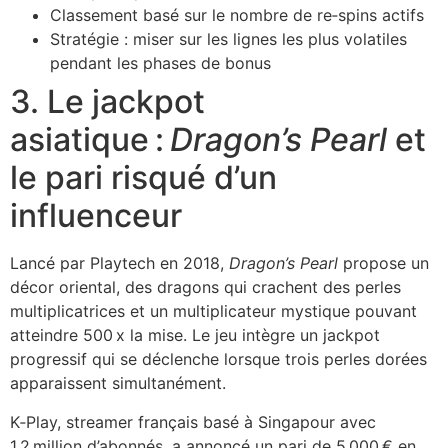
Classement basé sur le nombre de re‑spins actifs
Stratégie : miser sur les lignes les plus volatiles
pendant les phases de bonus
3. Le jackpot
asiatique :
Dragon’s Pearl
et
le pari risqué d’un
influenceur
Lancé par Playtech en 2018,
Dragon’s Pearl
propose un
décor oriental, des dragons qui crachent des perles
multiplicatrices et un multiplicateur mystique pouvant
atteindre 500 x la mise. Le jeu intègre un jackpot
progressif qui se déclenche lorsque trois perles dorées
apparaissent simultanément.
K‑Play, streamer français basé à Singapour avec
1,2 million d’abonnés, a annoncé un pari de 5 000 € en