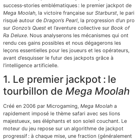
success‑stories emblématiques : le premier jackpot de
Mega Moolah
, la victoire française sur
Starburst
, le pari
risqué autour de
Dragon’s Pearl
, la progression d’un pro
sur
Gonzo’s Quest
et l’aventure collective sur
Book of
Ra Deluxe
. Nous analyserons les mécanismes qui ont
rendu ces gains possibles et nous dégagerons les
leçons essentielles pour les joueurs et les opérateurs,
avant d’esquisser le futur des jackpots grâce à
l’intelligence artificielle.
1. Le premier jackpot : le
tourbillon de
Mega Moolah
Créé en 2006 par Microgaming,
Mega Moolah
a
rapidement imposé le thème safari avec ses lions
majestueux, ses éléphants et son soleil couchant. Le
moteur du jeu repose sur un algorithme de jackpot
progressif : à chaque mise, une fraction (généralement