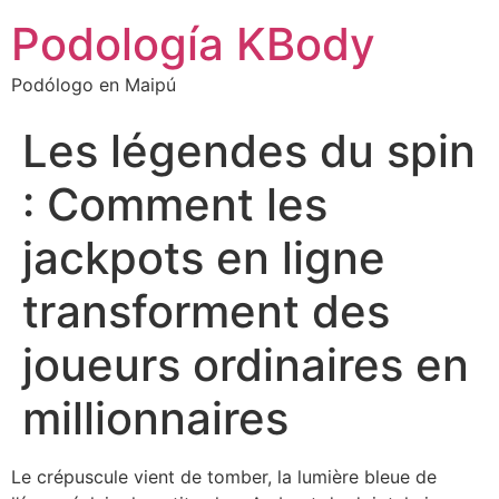
Podología KBody
Podólogo en Maipú
Les légendes du spin
: Comment les
jackpots en ligne
transforment des
joueurs ordinaires en
millionnaires
Le crépuscule vient de tomber, la lumière bleue de