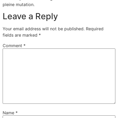
pleine mutation.
Leave a Reply
Your email address will not be published.
Required
fields are marked
*
Comment
*
Name
*