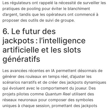
Les régulateurs ont rappelé la nécessité de surveiller les
pratiques de pooling pour éviter le blanchiment
d’argent, tandis que les opérateurs ont commencé à
proposer des outils de suivi de groupe.
6. Le futur des
jackpots : l’intelligence
artificielle et les slots
génératifs
Les avancées récentes en IA permettent désormais de
générer des rouleaux en temps réel, d’ajuster les
scénarios narratifs et de créer des jackpots dynamiques
qui évoluent avec le comportement du joueur. Des
projets pilotes comme
Quantum Reel
utilisent des
réseaux neuronaux pour composer des symboles
uniques à chaque session, promettant des jackpots