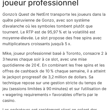
joueur professionnel
Gonzo’s Quest
de NetEnt transporte les joueurs dans la
quête péruvienne de Gonzo, avec son système
d’avalanche où les symboles tombent plutôt que
tournent. Le RTP est de 95,97 % et la volatilité est
moyenne‑élevée. Le slot propose des free spins avec
multiplicateurs croissants jusqu’à 5 x.
Mike, joueur professionnel basé à Toronto, consacre 2 à
3 heures chaque soir à ce slot, avec une mise
quotidienne de 20 €. En combinant les free spins et les
offres de cashback de 10 % chaque semaine, il a atteint
le jackpot progressif de 3,2 million de dollars. Sa
technique repose sur une gestion stricte du temps de
jeu (sessions limitées à 90 minutes) et sur l’utilisation de
« wagering requirements » favorables offerts par le
casino.
Les opérateurs ont rapidement réagi en créant des