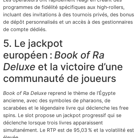
programmes de fidélité spécifiques aux high‑rollers,
incluant des invitations à des tournois privés, des bonus
de dépôt personnalisés et un accès à des gestionnaires
de compte dédiés.
5. Le jackpot
européen :
Book of Ra
Deluxe
et la victoire d’une
communauté de joueurs
Book of Ra Deluxe
reprend le thème de l’Égypte
ancienne, avec des symboles de pharaons, de
scarabées et le légendaire livre qui déclenche les free
spins. Le slot propose un jackpot progressif qui se
déclenche lorsque trois livres apparaissent
simultanément. Le RTP est de 95,03 % et la volatilité est
élevée.