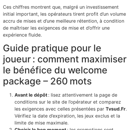
Ces chiffres montrent que, malgré un investissement
initial important, les opérateurs tirent profit d’un volume
accru de mises et d’une meilleure rétention, à condition
de maîtriser les exigences de mise et d’offrir une
expérience fluide.
Guide pratique pour le
joueur : comment maximiser
le bénéfice du welcome
package – 260 mots
Avant le dépôt
: lisez attentivement la page de
conditions sur le site de l’opérateur et comparez
les exigences avec celles présentées par
Tvsud.Fr
.
Vérifiez la date d’expiration, les jeux exclus et la
limite de mise maximale.
Choisir le bon moment
: les promotions sont