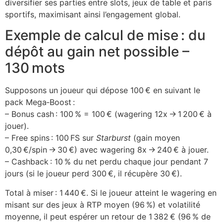
diversifier ses parties entre slots, jeux de table et paris
sportifs, maximisant ainsi l’engagement global.
Exemple de calcul de mise : du
dépôt au gain net possible –
130 mots
Supposons un joueur qui dépose 100 € en suivant le
pack Mega‑Boost :
– Bonus cash : 100 % = 100 € (wagering 12x → 1 200 € à
jouer).
– Free spins : 100 FS sur
Starburst
(gain moyen
0,30 €/spin → 30 €) avec wagering 8x → 240 € à jouer.
– Cashback : 10 % du net perdu chaque jour pendant 7
jours (si le joueur perd 300 €, il récupère 30 €).
Total à miser : 1 440 €. Si le joueur atteint le wagering en
misant sur des jeux à RTP moyen (96 %) et volatilité
moyenne, il peut espérer un retour de 1 382 € (96 % de