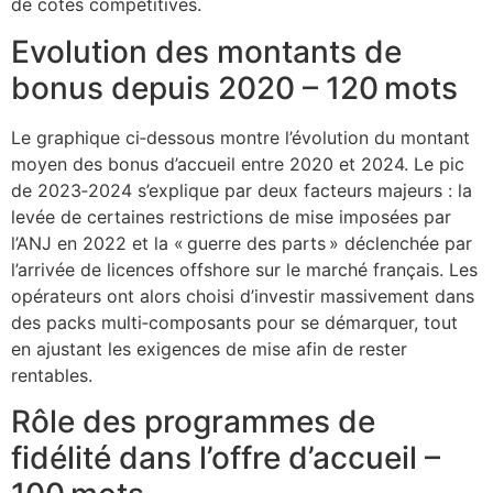
de cotes compétitives.
Evolution des montants de
bonus depuis 2020 – 120 mots
Le graphique ci‑dessous montre l’évolution du montant
moyen des bonus d’accueil entre 2020 et 2024. Le pic
de 2023‑2024 s’explique par deux facteurs majeurs : la
levée de certaines restrictions de mise imposées par
l’ANJ en 2022 et la « guerre des parts » déclenchée par
l’arrivée de licences offshore sur le marché français. Les
opérateurs ont alors choisi d’investir massivement dans
des packs multi‑composants pour se démarquer, tout
en ajustant les exigences de mise afin de rester
rentables.
Rôle des programmes de
fidélité dans l’offre d’accueil –