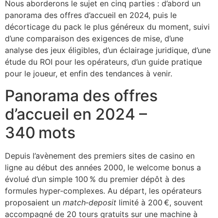
Nous aborderons le sujet en cinq parties : d’abord un
panorama des offres d’accueil en 2024, puis le
décorticage du pack le plus généreux du moment, suivi
d’une comparaison des exigences de mise, d’une
analyse des jeux éligibles, d’un éclairage juridique, d’une
étude du ROI pour les opérateurs, d’un guide pratique
pour le joueur, et enfin des tendances à venir.
Panorama des offres
d’accueil en 2024 –
340 mots
Depuis l’avènement des premiers sites de casino en
ligne au début des années 2000, le welcome bonus a
évolué d’un simple 100 % du premier dépôt à des
formules hyper‑complexes. Au départ, les opérateurs
proposaient un
match‑deposit
limité à 200 €, souvent
accompagné de 20 tours gratuits sur une machine à