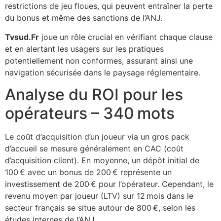
restrictions de jeu floues, qui peuvent entraîner la perte
du bonus et même des sanctions de l’ANJ.
Tvsud.Fr
joue un rôle crucial en vérifiant chaque clause
et en alertant les usagers sur les pratiques
potentiellement non conformes, assurant ainsi une
navigation sécurisée dans le paysage réglementaire.
Analyse du ROI pour les
opérateurs – 340 mots
Le coût d’acquisition d’un joueur via un gros pack
d’accueil se mesure généralement en CAC (coût
d’acquisition client). En moyenne, un dépôt initial de
100 € avec un bonus de 200 € représente un
investissement de 200 € pour l’opérateur. Cependant, le
revenu moyen par joueur (LTV) sur 12 mois dans le
secteur français se situe autour de 800 €, selon les
études internes de l’ANJ.