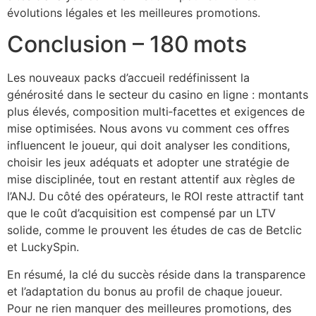
évolutions légales et les meilleures promotions.
Conclusion – 180 mots
Les nouveaux packs d’accueil redéfinissent la
générosité dans le secteur du casino en ligne : montants
plus élevés, composition multi‑facettes et exigences de
mise optimisées. Nous avons vu comment ces offres
influencent le joueur, qui doit analyser les conditions,
choisir les jeux adéquats et adopter une stratégie de
mise disciplinée, tout en restant attentif aux règles de
l’ANJ. Du côté des opérateurs, le ROI reste attractif tant
que le coût d’acquisition est compensé par un LTV
solide, comme le prouvent les études de cas de Betclic
et LuckySpin.
En résumé, la clé du succès réside dans la transparence
et l’adaptation du bonus au profil de chaque joueur.
Pour ne rien manquer des meilleures promotions, des