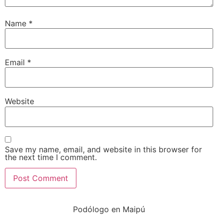
Name
*
Email
*
Website
Save my name, email, and website in this browser for
the next time I comment.
Podólogo en Maipú