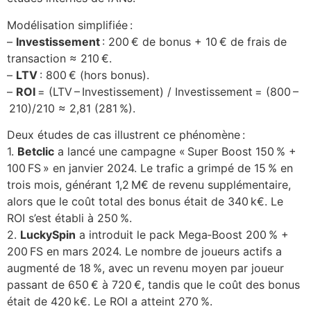
Modélisation simplifiée :
–
Investissement
: 200 € de bonus + 10 € de frais de
transaction ≈ 210 €.
–
LTV
: 800 € (hors bonus).
–
ROI
= (LTV – Investissement) / Investissement = (800 –
210)/210 ≈ 2,81 (281 %).
Deux études de cas illustrent ce phénomène :
1.
Betclic
a lancé une campagne « Super Boost 150 % +
100 FS » en janvier 2024. Le trafic a grimpé de 15 % en
trois mois, générant 1,2 M€ de revenu supplémentaire,
alors que le coût total des bonus était de 340 k€. Le
ROI s’est établi à 250 %.
2.
LuckySpin
a introduit le pack Mega‑Boost 200 % +
200 FS en mars 2024. Le nombre de joueurs actifs a
augmenté de 18 %, avec un revenu moyen par joueur
passant de 650 € à 720 €, tandis que le coût des bonus
était de 420 k€. Le ROI a atteint 270 %.