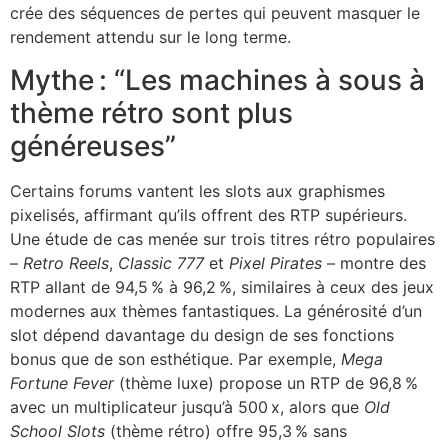
crée des séquences de pertes qui peuvent masquer le
rendement attendu sur le long terme.
Mythe : “Les machines à sous à
thème rétro sont plus
généreuses”
Certains forums vantent les slots aux graphismes
pixelisés, affirmant qu’ils offrent des RTP supérieurs.
Une étude de cas menée sur trois titres rétro populaires
–
Retro Reels
,
Classic 777
et
Pixel Pirates
– montre des
RTP allant de 94,5 % à 96,2 %, similaires à ceux des jeux
modernes aux thèmes fantastiques. La générosité d’un
slot dépend davantage du design de ses fonctions
bonus que de son esthétique. Par exemple,
Mega
Fortune Fever
(thème luxe) propose un RTP de 96,8 %
avec un multiplicateur jusqu’à 500 x, alors que
Old
School Slots
(thème rétro) offre 95,3 % sans