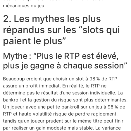
mécaniques du jeu.
2. Les mythes les plus
répandus sur les “slots qui
paient le plus”
Mythe : “Plus le RTP est élevé,
plus je gagne à chaque session”
Beaucoup croient que choisir un slot à 98 % de RTP
assure un profit immédiat. En réalité, le RTP ne
détermine pas le résultat d’une session individuelle. La
bankroll et la gestion du risque sont plus déterminantes.
Un joueur avec une petite bankroll sur un jeu à 96 % de
RTP et haute volatilité risque de perdre rapidement,
tandis qu’un joueur prudent sur le même titre peut finir
par réaliser un gain modeste mais stable. La variance