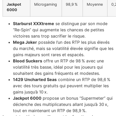
Jackpot
Microgaming
98,9 %
Moyenne
0,
6000
Starburst XXXtreme
se distingue par son mode
“Re‑Spin” qui augmente les chances de petites
victoires sans trop sacrifier le risque.
Mega Joker
possède l’un des RTP les plus élevés
du marché, mais sa volatilité élevée signifie que les
gains majeurs sont rares et espacés.
Blood Suckers
offre un RTP de 98 % avec une
volatilité très basse, idéal pour les joueurs qui
souhaitent des gains fréquents et modestes.
1429 Uncharted Seas
combine un RTP de 98,6 %
avec des tours gratuits qui peuvent multiplier les
gains jusqu’à 10 x.
Jackpot 6000
propose un bonus “Supermeter” qui
déclenche des multiplicateurs allant jusqu’à 30 x,
tout en maintenant un RTP de 98,9 %.