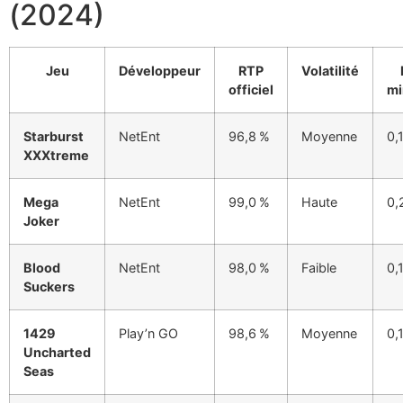
(2024)
Jeu
Développeur
RTP
Volatilité
officiel
mi
Starburst
NetEnt
96,8 %
Moyenne
0,
XXXtreme
Mega
NetEnt
99,0 %
Haute
0,
Joker
Blood
NetEnt
98,0 %
Faible
0,
Suckers
1429
Play’n GO
98,6 %
Moyenne
0,
Uncharted
Seas