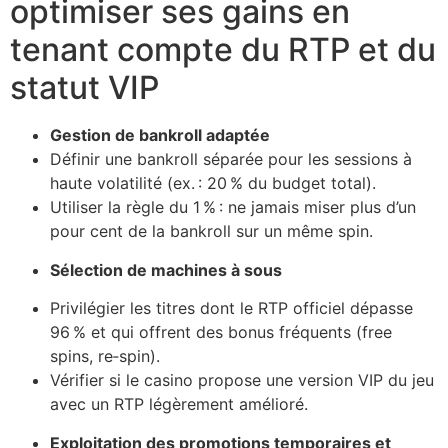
optimiser ses gains en
tenant compte du RTP et du
statut VIP
Gestion de bankroll adaptée
Définir une bankroll séparée pour les sessions à
haute volatilité (ex. : 20 % du budget total).
Utiliser la règle du 1 % : ne jamais miser plus d’un
pour cent de la bankroll sur un même spin.
Sélection de machines à sous
Privilégier les titres dont le RTP officiel dépasse
96 % et qui offrent des bonus fréquents (free
spins, re‑spin).
Vérifier si le casino propose une version VIP du jeu
avec un RTP légèrement amélioré.
Exploitation des promotions temporaires et