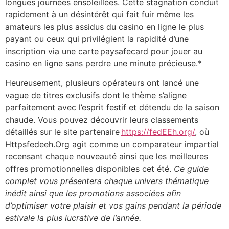
longues journées ensoleillées. Cette stagnation conduit
rapidement à un désintérêt qui fait fuir même les
amateurs les plus assidus du casino en ligne le plus
payant ou ceux qui privilégient la rapidité d’une
inscription via une carte paysafecard pour jouer au
casino en ligne sans perdre une minute précieuse.*
Heureusement, plusieurs opérateurs ont lancé une
vague de titres exclusifs dont le thème s’aligne
parfaitement avec l’esprit festif et détendu de la saison
chaude. Vous pouvez découvrir leurs classements
détaillés sur le site partenaire
https://fedEEh.org/
, où
Httpsfedeeh.Org agit comme un comparateur impartial
recensant chaque nouveauté ainsi que les meilleures
offres promotionnelles disponibles cet été.
Ce guide
complet vous présentera chaque univers thématique
inédit ainsi que les promotions associées afin
d’optimiser votre plaisir et vos gains pendant la période
estivale la plus lucrative de l’année.