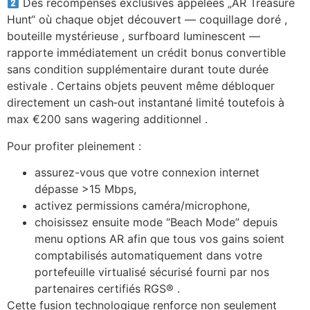
Des récompenses exclusives appelées „AR Treasure
Hunt“ où chaque objet découvert — coquillage doré ,
bouteille mystérieuse , surfboard luminescent —
rapporte immédiatement un crédit bonus convertible
sans condition supplémentaire durant toute durée
estivale . Certains objets peuvent même débloquer
directement un cash‐out instantané limité toutefois à
max €200 sans wagering additionnel .
Pour profiter pleinement :
assurez-vous que votre connexion internet
dépasse >15 Mbps,
activez permissions caméra/microphone,
choisissez ensuite mode “Beach Mode” depuis
menu options AR afin que tous vos gains soient
comptabilisés automatiquement dans votre
portefeuille virtualisé sécurisé fourni par nos
partenaires certifiés RGS® .
Cette fusion technologique renforce non seulement