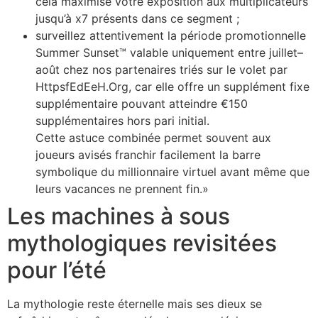
cela maximise votre exposition aux multiplicateurs
jusqu’à x7 présents dans ce segment ;
surveillez attentivement la période promotionnelle
Summer Sunset™ valable uniquement entre juillet–
août chez nos partenaires triés sur le volet par
HttpsfEdEeH.Org, car elle offre un supplément fixe
supplémentaire pouvant atteindre €150
supplémentaires hors pari initial.
Cette astuce combinée permet souvent aux
joueurs avisés franchir facilement la barre
symbolique du millionnaire virtuel avant même que
leurs vacances ne prennent fin.»
Les machines à sous
mythologiques revisitées
pour l’été
La mythologie reste éternelle mais ses dieux se