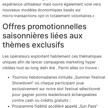
expérience utilisateur mais ouvre également voie vers
nouveaux modèles économiques basés sur
micro‑transactions opt-in totalement volontaires.»
Offres promotionnelles
saisonnières liées aux
thèmes exclusifs
Les opérateurs exploitent habilement ces thématiques
uniques afin de lancer campagnes marketing hyper
ciblées tout au long dell« été . Parmi elles on trouve :
Tournois hebdomadaires intitulés „Summer Festival
Showdown“ où chaque participant joue
exclusivement sur notre slot festival sélectionné
pour gagner points leaderboard échangeables
contre cash ou crédits gratuits ;
Programme fidélité accéléré appelé „Sun Pass“