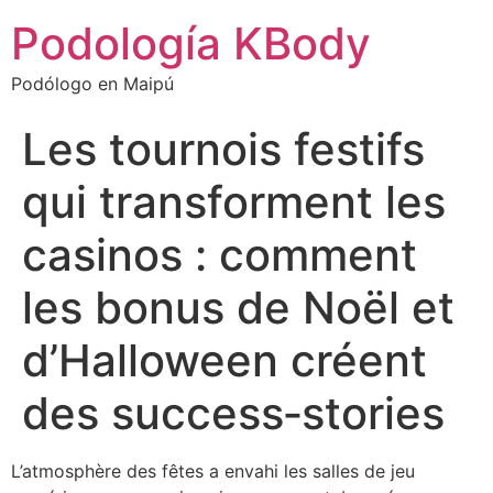
Podología KBody
Podólogo en Maipú
Les tournois festifs
qui transforment les
casinos : comment
les bonus de Noël et
d’Halloween créent
des success‑stories
L’atmosphère des fêtes a envahi les salles de jeu