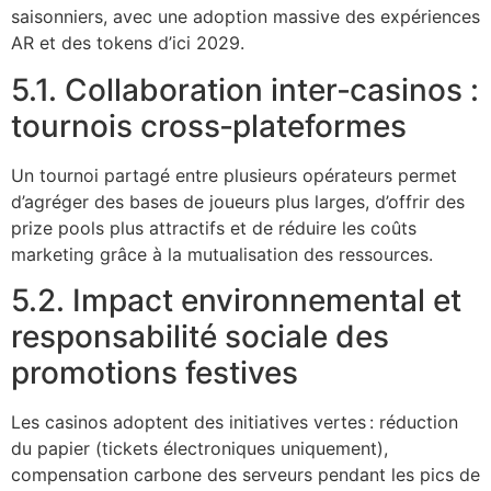
saisonniers, avec une adoption massive des expériences
AR et des tokens d’ici 2029.
5.1. Collaboration inter‑casinos :
tournois cross‑plateformes
Un tournoi partagé entre plusieurs opérateurs permet
d’agréger des bases de joueurs plus larges, d’offrir des
prize pools plus attractifs et de réduire les coûts
marketing grâce à la mutualisation des ressources.
5.2. Impact environnemental et
responsabilité sociale des
promotions festives
Les casinos adoptent des initiatives vertes : réduction
du papier (tickets électroniques uniquement),
compensation carbone des serveurs pendant les pics de