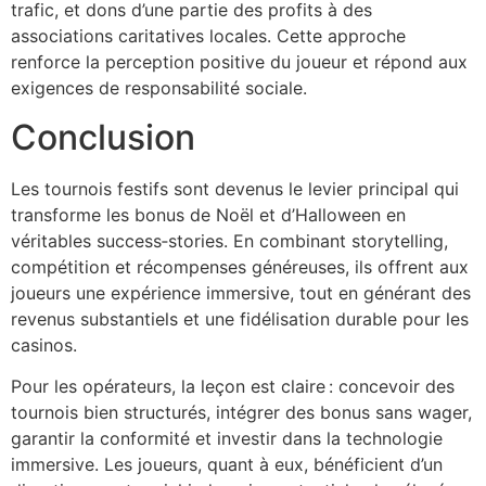
trafic, et dons d’une partie des profits à des
associations caritatives locales. Cette approche
renforce la perception positive du joueur et répond aux
exigences de responsabilité sociale.
Conclusion
Les tournois festifs sont devenus le levier principal qui
transforme les bonus de Noël et d’Halloween en
véritables success‑stories. En combinant storytelling,
compétition et récompenses généreuses, ils offrent aux
joueurs une expérience immersive, tout en générant des
revenus substantiels et une fidélisation durable pour les
casinos.
Pour les opérateurs, la leçon est claire : concevoir des
tournois bien structurés, intégrer des bonus sans wager,
garantir la conformité et investir dans la technologie
immersive. Les joueurs, quant à eux, bénéficient d’un