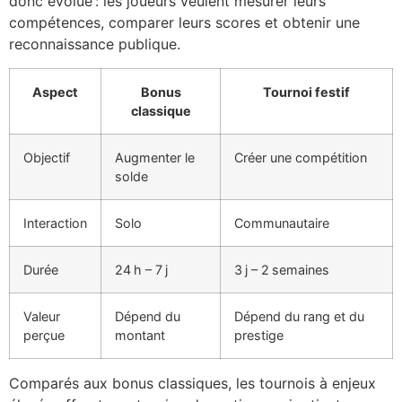
donc évolué : les joueurs veulent mesurer leurs
compétences, comparer leurs scores et obtenir une
reconnaissance publique.
Aspect
Bonus
Tournoi festif
classique
Objectif
Augmenter le
Créer une compétition
solde
Interaction
Solo
Communautaire
Durée
24 h – 7 j
3 j – 2 semaines
Valeur
Dépend du
Dépend du rang et du
perçue
montant
prestige
Comparés aux bonus classiques, les tournois à enjeux