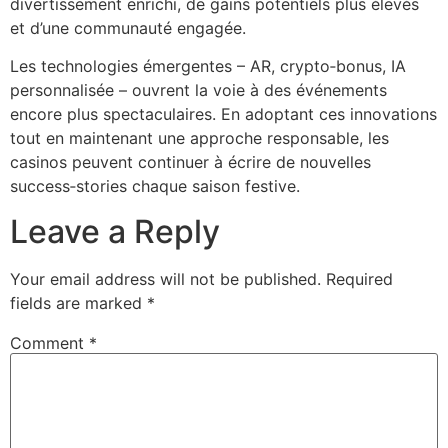
divertissement enrichi, de gains potentiels plus élevés
et d’une communauté engagée.
Les technologies émergentes – AR, crypto‑bonus, IA
personnalisée – ouvrent la voie à des événements
encore plus spectaculaires. En adoptant ces innovations
tout en maintenant une approche responsable, les
casinos peuvent continuer à écrire de nouvelles
success‑stories chaque saison festive.
Leave a Reply
Your email address will not be published.
Required
fields are marked
*
Comment
*