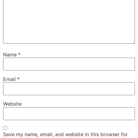
Name
*
Email
*
Website
Save my name, email, and website in this browser for