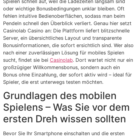
Spielen schnell auf, weil die Ladezeiten langsam sind
oder wichtige Bonusbedingungen unklar bleiben. Oft
fehlen intuitive Bedienoberflächen, sodass man beim
Pendeln schnell den Überblick verliert. Genau hier setzt
Casinolab Casino an: Die Plattform liefert blitzschnelle
Server, ein übersichtliches Layout und transparente
Bonusinformationen, die sofort ersichtlich sind. Wer also
nach einer zuverlässigen Lösung für mobiles Spielen
sucht, findet sie bei
Casinolab
. Dort wartet nicht nur ein
großzügiger Willkommensbonus, sondern auch ein
Bonus ohne Einzahlung, der sofort aktiv wird – ideal für
Spieler, die erst unterwegs testen möchten.
Grundlagen des mobilen
Spielens – Was Sie vor dem
ersten Dreh wissen sollten
Bevor Sie Ihr Smartphone einschalten und die ersten