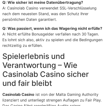
Q: Wie sicher ist meine Datenübertragung?
A: Casinolab Casino verwendet SSL‑Verschlüsselung
nach dem neuesten Stand, was den Schutz Ihrer
persönlichen Daten garantiert.
Q: Was passiert, wenn ich das Wagering nicht erfülle?
A: Nicht erfüllte Bonusgelder verfallen nach 30 Tagen.
Es lohnt sich also, aktiv zu spielen und die Bedingungen
rechtzeitig zu erfüllen.
Spielerlebnis und
Verantwortung – Wie
Casinolab Casino sicher
und fair bleibt
Casinolab Casino
ist von der Malta Gaming Authority
lizenziert und unterliegt strengen Auflagen zu Fair Play.
Das Casino führt regelmäßige Audits seiner