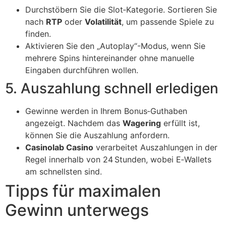
Durchstöbern Sie die Slot‑Kategorie. Sortieren Sie
nach
RTP
oder
Volatilität
, um passende Spiele zu
finden.
Aktivieren Sie den „Autoplay“-Modus, wenn Sie
mehrere Spins hintereinander ohne manuelle
Eingaben durchführen wollen.
5. Auszahlung schnell erledigen
Gewinne werden in Ihrem Bonus‑Guthaben
angezeigt. Nachdem das
Wagering
erfüllt ist,
können Sie die Auszahlung anfordern.
Casinolab Casino
verarbeitet Auszahlungen in der
Regel innerhalb von 24 Stunden, wobei E‑Wallets
am schnellsten sind.
Tipps für maximalen
Gewinn unterwegs