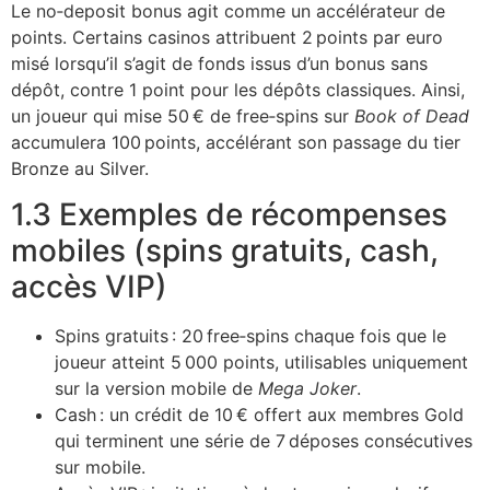
Le no‑deposit bonus agit comme un accélérateur de
points. Certains casinos attribuent 2 points par euro
misé lorsqu’il s’agit de fonds issus d’un bonus sans
dépôt, contre 1 point pour les dépôts classiques. Ainsi,
un joueur qui mise 50 € de free‑spins sur
Book of Dead
accumulera 100 points, accélérant son passage du tier
Bronze au Silver.
1.3 Exemples de récompenses
mobiles (spins gratuits, cash,
accès VIP)
Spins gratuits : 20 free‑spins chaque fois que le
joueur atteint 5 000 points, utilisables uniquement
sur la version mobile de
Mega Joker
.
Cash : un crédit de 10 € offert aux membres Gold
qui terminent une série de 7 déposes consécutives
sur mobile.