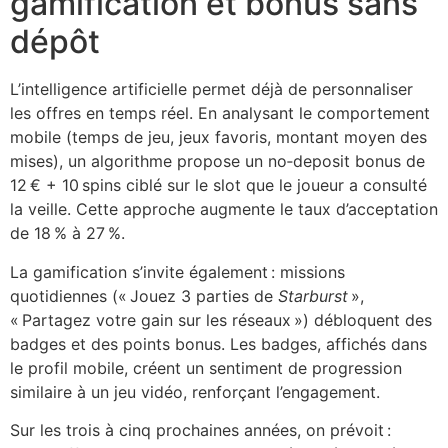
gamification et bonus sans
dépôt
L’intelligence artificielle permet déjà de personnaliser
les offres en temps réel. En analysant le comportement
mobile (temps de jeu, jeux favoris, montant moyen des
mises), un algorithme propose un no‑deposit bonus de
12 € + 10 spins ciblé sur le slot que le joueur a consulté
la veille. Cette approche augmente le taux d’acceptation
de 18 % à 27 %.
La gamification s’invite également : missions
quotidiennes (« Jouez 3 parties de
Starburst
»,
« Partagez votre gain sur les réseaux ») débloquent des
badges et des points bonus. Les badges, affichés dans
le profil mobile, créent un sentiment de progression
similaire à un jeu vidéo, renforçant l’engagement.
Sur les trois à cinq prochaines années, on prévoit :