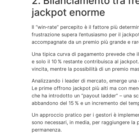
2. Bilanciamento tra fr
jackpot enorme
Il “win‑rate” percepito è il fattore più deter
frustrazione supera l’entusiasmo per il jackpot
accompagnate da un premio più grande e rar
Una tipica curva di pagamento prevede che il 70
e solo il 10 % restante contribuisca al jackpo
vincita, mentre la possibilità di un premio ma
Analizzando i leader di mercato, emerge una dif
Le prime offrono jackpot più alti ma con men
che ha introdotto un “payout ladder” – una sca
abbandono del 15 % e un incremento del temp
Un approccio pratico per i gestori è implement
sono necessari, in media, per raggiungere la
permanenza.