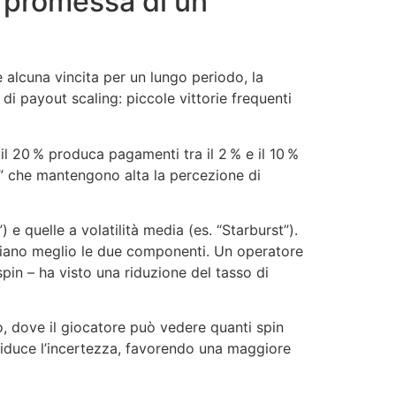
a promessa di un
e alcuna vincita per un lungo periodo, la
di payout scaling: piccole vittorie frequenti
il 20 % produca pagamenti tra il 2 % e il 10 %
ie” che mantengono alta la percezione di
 e quelle a volatilità media (es. “Starburst”).
ciano meglio le due componenti. Un operatore
pin – ha visto una riduzione del tasso di
o, dove il giocatore può vedere quanti spin
riduce l’incertezza, favorendo una maggiore