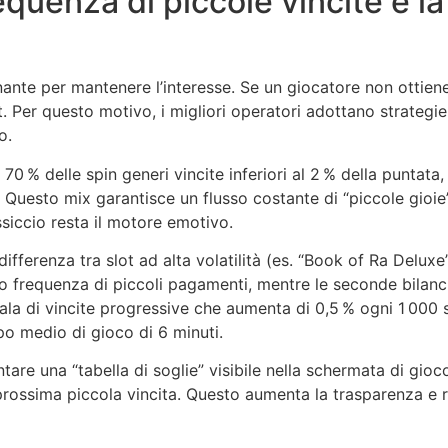
equenza di piccole vincite e l
minante per mantenere l’interesse. Se un giocatore non ottien
. Per questo motivo, i migliori operatori adottano strategie 
o.
 % delle spin generi vincite inferiori al 2 % della puntata, 
t. Questo mix garantisce un flusso costante di “piccole gio
ssiccio resta il motore emotivo.
ferenza tra slot ad alta volatilità (es. “Book of Ra Deluxe”)
o frequenza di piccoli pagamenti, mentre le seconde bilan
la di vincite progressive che aumenta di 0,5 % ogni 1 000 s
o medio di gioco di 6 minuti.
are una “tabella di soglie” visibile nella schermata di gioc
 prossima piccola vincita. Questo aumenta la trasparenza e 