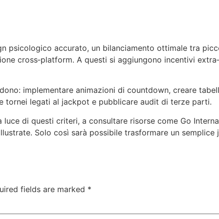
n psicologico accurato, un bilanciamento ottimale tra picc
zione cross‑platform. A questi si aggiungono incentivi extr
cludono: implementare animazioni di countdown, creare tabelle 
e tornei legati al jackpot e pubblicare audit di terze parti.
alla luce di questi criteri, a consultare risorse come Go Inte
llustrate. Solo così sarà possibile trasformare un semplic
uired fields are marked
*