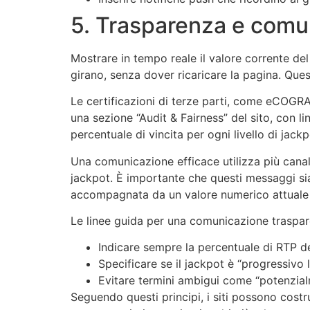
5. Trasparenza e comun
Mostrare in tempo reale il valore corrente de
girano, senza dover ricaricare la pagina. Quest
Le certificazioni di terze parti, come eCOGRA 
una sezione “Audit & Fairness” del sito, con lin
percentuale di vincita per ogni livello di jack
Una comunicazione efficace utilizza più cana
jackpot. È importante che questi messaggi sia
accompagnata da un valore numerico attuale e 
Le linee guida per una comunicazione traspar
Indicare sempre la percentuale di RTP de
Specificare se il jackpot è “progressivo 
Evitare termini ambigui come “potenzialm
Seguendo questi principi, i siti possono costru