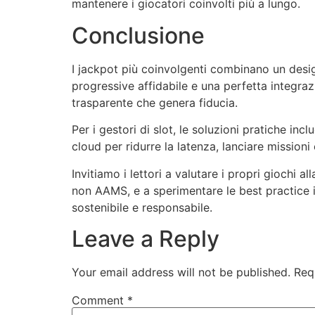
mantenere i giocatori coinvolti più a lungo.
Conclusione
I jackpot più coinvolgenti combinano un desig
progressive affidabile e una perfetta integra
trasparente che genera fiducia.
Per i gestori di slot, le soluzioni pratiche in
cloud per ridurre la latenza, lanciare missioni 
Invitiamo i lettori a valutare i propri giochi 
non AAMS, e a sperimentare le best practice i
sostenibile e responsabile.
Leave a Reply
Your email address will not be published.
Req
Comment
*