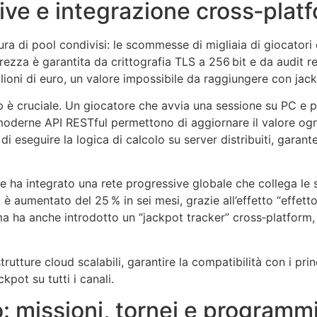
ive e integrazione cross‑plat
ttura di pool condivisi: le scommesse di migliaia di giocat
rezza è garantita da crittografia TLS a 256 bit e da audit re
lioni di euro, un valore impossibile da raggiungere con jackp
p è cruciale. Un giocatore che avvia una sessione su PC e
moderne API RESTful permettono di aggiornare il valore ogni
di eseguire la logica di calcolo su server distribuiti, garan
 ha integrato una rete progressive globale che collega le su
 è aumentato del 25 % in sei mesi, grazie all’effetto “effet
ma ha anche introdotto un “jackpot tracker” cross‑platform, 
astrutture cloud scalabili, garantire la compatibilità con i pr
pot su tutti i canali.
o: missioni, tornei e programmi 