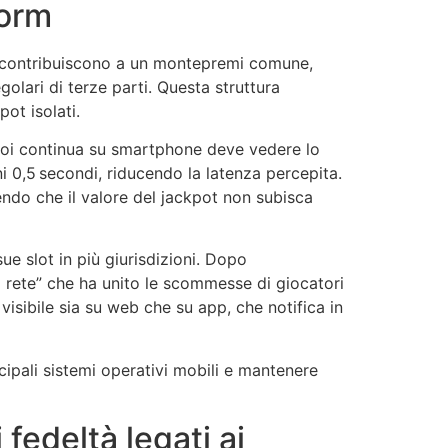
form
ori contribuiscono a un montepremi comune,
golari di terze parti. Questa struttura
ot isolati.
 poi continua su smartphone deve vedere lo
 0,5 secondi, riducendo la latenza percepita.
tendo che il valore del jackpot non subisca
e slot in più giurisdizioni. Dopo
to rete” che ha unito le scommesse di giocatori
visibile sia su web che su app, che notifica in
incipali sistemi operativi mobili e mantenere
fedeltà legati ai