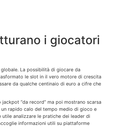
atturano i giocatori
 globale. La possibilità di giocare da
formato le slot in il vero motore di crescita
sare da qualche centinaio di euro a cifre che
zano jackpot “da record” ma poi mostrano scarsa
o è un rapido calo del tempo medio di gioco e
utile analizzare le pratiche dei leader di
accoglie informazioni utili su piattaforme