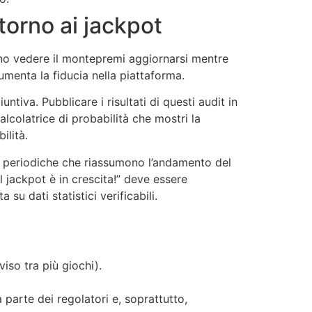
torno ai jackpot
iono vedere il montepremi aggiornarsi mentre
aumenta la fiducia nella piattaforma.
tiva. Pubblicare i risultati di questi audit in
calcolatrice di probabilità che mostri la
ilità.
il periodiche che riassumono l’andamento del
 jackpot è in crescita!” deve essere
 dati statistici verificabili.
iso tra più giochi).
a parte dei regolatori e, soprattutto,