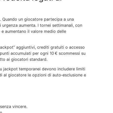
e. Quando un giocatore partecipa a una
i urgenza aumenta. I tornei settimanali, con
e e aumentano il valore medio delle
ckpot” aggiuntivi, crediti gratuiti o accesso
 punti accumulati per ogni 10 € scommessi su
to ai giocatori standard.
su jackpot temporanei devono includere limiti
i al giocatore le opzioni di auto‑esclusione e
 senza vincere.
o.