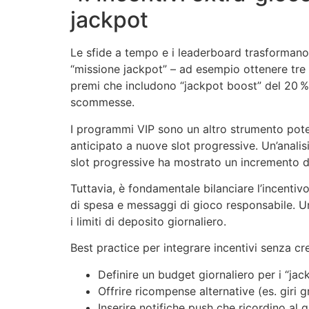
jackpot
Le sfide a tempo e i leaderboard trasformano
“missione jackpot” – ad esempio ottenere tre v
premi che includono “jackpot boost” del 20 % p
scommesse.
I programmi VIP sono un altro strumento poten
anticipato a nuove slot progressive. Un’anal
slot progressive ha mostrato un incremento de
Tuttavia, è fondamentale bilanciare l’incenti
di spesa e messaggi di gioco responsabile. Un
i limiti di deposito giornaliero.
Best practice per integrare incentivi senza c
Definire un budget giornaliero per i “ja
Offrire ricompense alternative (es. giri 
Inserire notifiche push che ricordino al