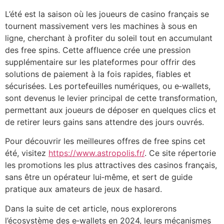
L’été est la saison où les joueurs de casino français se
tournent massivement vers les machines à sous en
ligne, cherchant à profiter du soleil tout en accumulant
des free spins. Cette affluence crée une pression
supplémentaire sur les plateformes pour offrir des
solutions de paiement à la fois rapides, fiables et
sécurisées. Les portefeuilles numériques, ou e‑wallets,
sont devenus le levier principal de cette transformation,
permettant aux joueurs de déposer en quelques clics et
de retirer leurs gains sans attendre des jours ouvrés.
Pour découvrir les meilleures offres de free spins cet
été, visitez
https://www.astropolis.fr/
. Ce site répertorie
les promotions les plus attractives des casinos français,
sans être un opérateur lui‑même, et sert de guide
pratique aux amateurs de jeux de hasard.
Dans la suite de cet article, nous explorerons
l’écosystème des e‑wallets en 2024, leurs mécanismes