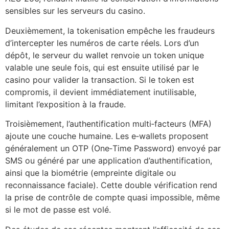
sensibles sur les serveurs du casino.
Deuxièmement, la tokenisation empêche les fraudeurs
d’intercepter les numéros de carte réels. Lors d’un
dépôt, le serveur du wallet renvoie un token unique
valable une seule fois, qui est ensuite utilisé par le
casino pour valider la transaction. Si le token est
compromis, il devient immédiatement inutilisable,
limitant l’exposition à la fraude.
Troisièmement, l’authentification multi‑facteurs (MFA)
ajoute une couche humaine. Les e‑wallets proposent
généralement un OTP (One‑Time Password) envoyé par
SMS ou généré par une application d’authentification,
ainsi que la biométrie (empreinte digitale ou
reconnaissance faciale). Cette double vérification rend
la prise de contrôle de compte quasi impossible, même
si le mot de passe est volé.