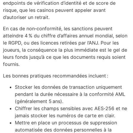
endpoints de vérification d’identité et de score de
risque, que les casinos peuvent appeler avant
d’autoriser un retrait.
En cas de non‑conformité, les sanctions peuvent
atteindre 4 % du chiffre d’affaires annuel mondial, selon
le RGPD, ou des licences retirées par l’ANJ. Pour les
joueurs, la conséquence la plus immédiate est le gel de
leurs fonds jusqu’à ce que les documents requis soient
fournis.
Les bonnes pratiques recommandées incluent :
Stocker les données de transaction uniquement
pendant la durée nécessaire à la conformité AML
(généralement 5 ans).
Chiffrer les champs sensibles avec AES‑256 et ne
jamais stocker les numéros de carte en clair.
Mettre en place un processus de suppression
automatisée des données personnelles à la