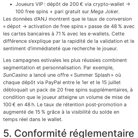
Joueurs VIP : dépôt de 200 € via crypto‑wallet →
100 free spins + pari gratuit sur
Mega Joker
.
Les données d’ANJ montrent que le taux de conversion
« dépot → activation de free spins » passe de 48 % avec
les cartes bancaires à 71 % avec les e‑wallets. Cette
différence s’explique par la rapidité de la validation et le
sentiment d’immédiateté que recherche le joueur.
Les campagnes estivales les plus réussies combinent
segmentation et personnalisation. Par exemple,
SunCasino
a lancé une offre « Summer Splash » où
chaque dépôt via PayPal entre le 1er et le 15 juillet
débloquait un pack de 20 free spins supplémentaires, à
condition que le joueur atteigne un volume de mise de
100 € en 48 h. Le taux de rétention post‑promotion a
augmenté de 15 % grâce à la visibilité du solde en
temps réel dans le wallet.
5. Conformité réglementaire