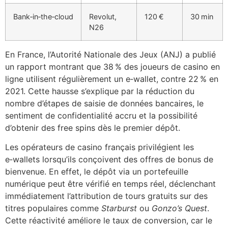
Bank‑in‑the‑cloud
Revolut,
120 €
30 min
N26
En France, l’Autorité Nationale des Jeux (ANJ) a publié
un rapport montrant que 38 % des joueurs de casino en
ligne utilisent régulièrement un e‑wallet, contre 22 % en
2021. Cette hausse s’explique par la réduction du
nombre d’étapes de saisie de données bancaires, le
sentiment de confidentialité accru et la possibilité
d’obtenir des free spins dès le premier dépôt.
Les opérateurs de casino français privilégient les
e‑wallets lorsqu’ils conçoivent des offres de bonus de
bienvenue. En effet, le dépôt via un portefeuille
numérique peut être vérifié en temps réel, déclenchant
immédiatement l’attribution de tours gratuits sur des
titres populaires comme
Starburst
ou
Gonzo’s Quest
.
Cette réactivité améliore le taux de conversion, car le