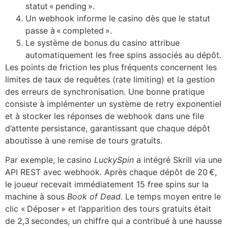
statut « pending ».
Un webhook informe le casino dès que le statut
passe à « completed ».
Le système de bonus du casino attribue
automatiquement les free spins associés au dépôt.
Les points de friction les plus fréquents concernent les
limites de taux de requêtes (rate limiting) et la gestion
des erreurs de synchronisation. Une bonne pratique
consiste à implémenter un système de retry exponentiel
et à stocker les réponses de webhook dans une file
d’attente persistance, garantissant que chaque dépôt
aboutisse à une remise de tours gratuits.
Par exemple, le casino
LuckySpin
a intégré Skrill via une
API REST avec webhook. Après chaque dépôt de 20 €,
le joueur recevait immédiatement 15 free spins sur la
machine à sous
Book of Dead
. Le temps moyen entre le
clic « Déposer » et l’apparition des tours gratuits était
de 2,3 secondes, un chiffre qui a contribué à une hausse