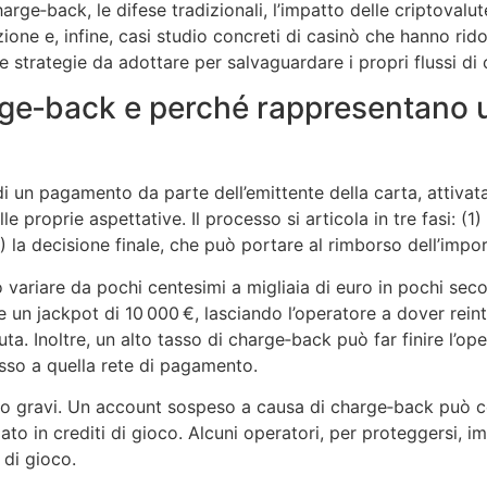
ge‑back, le difese tradizionali, l’impatto delle criptovalute 
zione e, infine, casi studio concreti di casinò che hanno ridot
 strategie da adottare per salvaguardare i propri flussi d
rge‑back e perché rappresentano 
 un pagamento da parte dell’emittente della carta, attivata
 proprie aspettative. Il processo si articola in tre fasi: (1)
3) la decisione finale, che può portare al rimborso dell’impo
variare da pochi centesimi a migliaia di euro in pochi seco
 un jackpot di 10 000 €, lasciando l’operatore a dover rein
ta. Inoltre, un alto tasso di charge‑back può far finire l’oper
sso a quella rete di pagamento.
no gravi. Un account sospeso a causa di charge‑back può c
to in crediti di gioco. Alcuni operatori, per proteggersi, im
 di gioco.