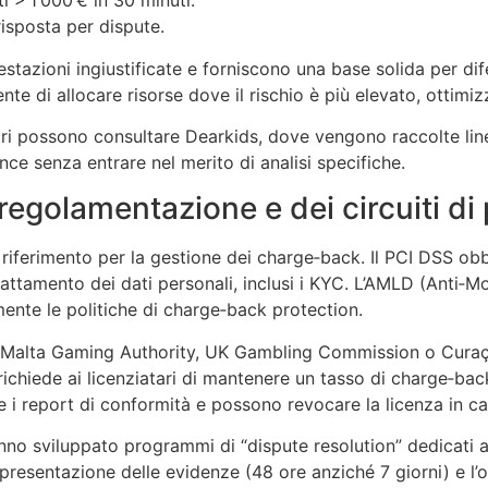
i > 1 000 € in 30 minuti.
risposta per dispute.
stazioni ingiustificate e forniscono una base solida per dif
te di allocare risorse dove il rischio è più elevato, ottimi
ttori possono consultare Dearkids, dove vengono raccolte lin
nce senza entrare nel merito di analisi specifiche.
di regolamentazione e dei circuiti 
iferimento per la gestione dei charge‑back. Il PCI DSS obbl
trattamento dei dati personali, inclusi i KYC. L’AMLD (Anti‑
mente le politiche di charge‑back protection.
da Malta Gaming Authority, UK Gambling Commission o Curaça
ichiede ai licenziatari di mantenere un tasso di charge‑back
i report di conformità e possono revocare la licenza in cas
anno sviluppato programmi di “dispute resolution” dedicati
presentazione delle evidenze (48 ore anziché 7 giorni) e l’o