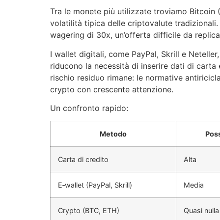
Tra le monete più utilizzate troviamo Bitcoin 
volatilità tipica delle criptovalute tradizion
wagering di 30x, un’offerta difficile da replica
I wallet digitali, come PayPal, Skrill e Netell
riducono la necessità di inserire dati di carta 
rischio residuo rimane: le normative antiricic
crypto con crescente attenzione.
Un confronto rapido:
Metodo
Poss
Carta di credito
Alta
E‑wallet (PayPal, Skrill)
Media
Crypto (BTC, ETH)
Quasi nulla