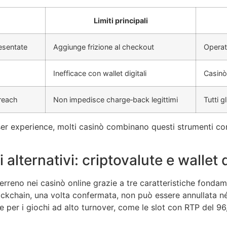
Limiti principali
resentate
Aggiunge frizione al checkout
Operato
Inefficace con wallet digitali
Casinò
breach
Non impedisce charge‑back legittimi
Tutti g
ser experience, molti casinò combinano questi strumenti co
alternativi: criptovalute e wallet d
rreno nei casinò online grazie a tre caratteristiche fondam
ckchain, una volta confermata, non può essere annullata né 
e per i giochi ad alto turnover, come le slot con RTP del 96