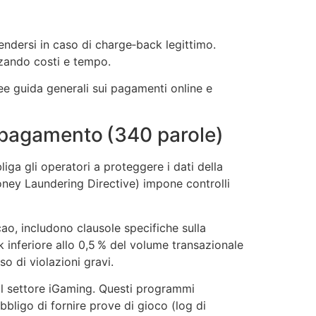
endersi in caso di charge‑back legittimo.
zzando costi e tempo.
ee guida generali sui pagamenti online e
di pagamento (340 parole)
iga gli operatori a proteggere i dati della
Money Laundering Directive) impone controlli
o, includono clausole specifiche sulla
 inferiore allo 0,5 % del volume transazionale
o di violazioni gravi.
 al settore iGaming. Questi programmi
bbligo di fornire prove di gioco (log di