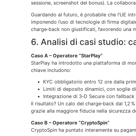
sessione, screenshot del bonus). La collaboraz
Guardando al futuro, è probabile che l’UE intr
imponendo l’uso di tecnologie di firma digitale
charge‑back non giustificati, favorendo una m
6. Analisi di casi studio:
Caso A – Operatore “StarPlay”
StarPlay ha introdotto una piattaforma di mon
chiave includono:
KYC obbligatorio entro 12 ore dalla pr
Limiti di deposito dinamici, con soglie di
Integrazione di 3‑D Secure con fallback
Il risultato? Un calo del charge‑back dal 1,2 % 
grazie alla maggiore fiducia nella sicurezza 
Caso B – Operatore “CryptoSpin”
CryptoSpin ha puntato interamente su pagame