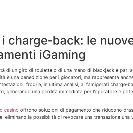
i charge‑back: le nuove
gamenti iGaming
à di un giro di roulette o di una mano di blackjack è pari so
uidità è una benedizione per i giocatori, ma rappresenta anch
stazioni, frodi e, in ultima analisi, ai famigerati charge‑b
o, generando una perdita immediata per l’operatore e potenz
o casino
offrono soluzioni di pagamento che riducono drast
le, eliminano la possibilità di revocare una transazione una