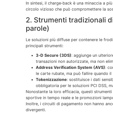
In sintesi, il charge‑back è una minaccia a più 
circolo vizioso che può compromettere la soste
2. Strumenti tradizionali 
parole)
Le soluzioni più diffuse per contenere le fro
principali strumenti:
3‑D Secure (3DS)
: aggiunge un ulterio
transazioni non autorizzate, ma non elimi
Address Verification System (AVS)
: co
le carte rubate, ma può fallire quando il
Tokenizzazione
: sostituisce i dati sens
obbligatoria per le soluzioni PCI DSS, ma
Nonostante la loro efficacia, questi strumenti
sportive in tempo reale e le promozioni lampo
Inoltre, i circuiti di pagamento non hanno anc
divergenti.