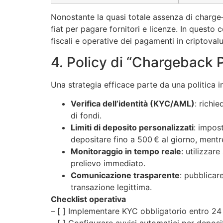
Nonostante la quasi totale assenza di charge‑b
fiat per pagare fornitori e licenze. In quest
fiscali e operative dei pagamenti in criptovalu
4. Policy di “Chargeback P
Una strategia efficace parte da una politica i
Verifica dell’identità (KYC/AML)
: richi
di fondi.
Limiti di deposito personalizzati
: impos
depositare fino a 500 € al giorno, mentr
Monitoraggio in tempo reale
: utilizzar
prelievo immediato.
Comunicazione trasparente
: pubblicar
transazione legittima.
Checklist operativa
– [ ] Implementare KYC obbligatorio entro 24 