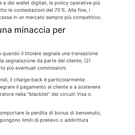
e dei wallet digitali, le policy operative più
to le contestazioni del 70 %. Alla fine, i
i cassa in un mercato sempre più competitivo.
una minaccia per
 quando il titolare segnala una transazione
 la segnalazione da parte del cliente, (2)
rto più eventuali commissioni.
ndi, il charge‑back è particolarmente
tegrare il pagamento al cliente e a sostenere
atore nella “blacklist” dei circuiti Visa o
omportare la perdita di bonus di benvenuto,
pongono limiti di prelievo o addirittura