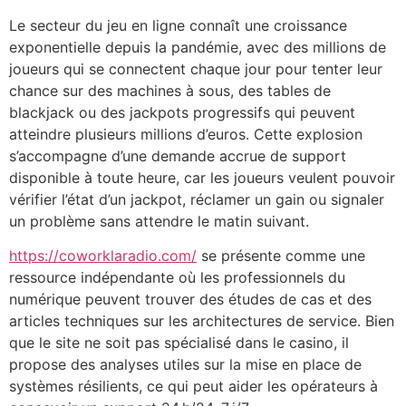
Le secteur du jeu en ligne connaît une croissance
exponentielle depuis la pandémie, avec des millions de
joueurs qui se connectent chaque jour pour tenter leur
chance sur des machines à sous, des tables de
blackjack ou des jackpots progressifs qui peuvent
atteindre plusieurs millions d’euros. Cette explosion
s’accompagne d’une demande accrue de support
disponible à toute heure, car les joueurs veulent pouvoir
vérifier l’état d’un jackpot, réclamer un gain ou signaler
un problème sans attendre le matin suivant.
https://coworklaradio.com/
se présente comme une
ressource indépendante où les professionnels du
numérique peuvent trouver des études de cas et des
articles techniques sur les architectures de service. Bien
que le site ne soit pas spécialisé dans le casino, il
propose des analyses utiles sur la mise en place de
systèmes résilients, ce qui peut aider les opérateurs à