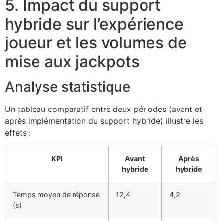
5. Impact du support
hybride sur l’expérience
joueur et les volumes de
mise aux jackpots
Analyse statistique
Un tableau comparatif entre deux périodes (avant et
après implémentation du support hybride) illustre les
effets :
KPI
Avant
Après
hybride
hybride
Temps moyen de réponse
12,4
4,2
(s)