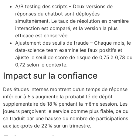
A/B testing des scripts – Deux versions de
réponses du chatbot sont déployées
simultanément. Le taux de résolution en première
interaction est comparé, et la version la plus
efficace est conservée.
Ajustement des seuils de fraude – Chaque mois, le
data‑science team examine les faux positifs et
ajuste le seuil de score de risque de 0,75 à 0,78 ou
0,72 selon le contexte.
Impact sur la confiance
Des études internes montrent qu’un temps de réponse
inférieur à 5 s augmente la probabilité de dépôt
supplémentaire de 18 % pendant la même session. Les
joueurs perçoivent le service comme plus fiable, ce qui
se traduit par une hausse du nombre de participations
aux jackpots de 22 % sur un trimestre.