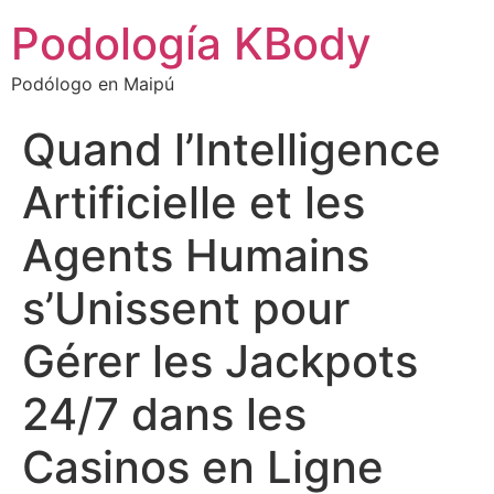
Podología KBody
Podólogo en Maipú
Quand l’Intelligence
Artificielle et les
Agents Humains
s’Unissent pour
Gérer les Jackpots
24/7 dans les
Casinos en Ligne