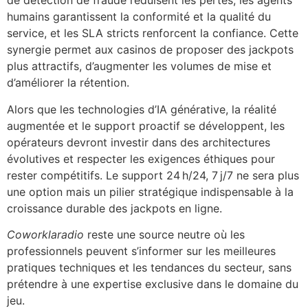
de détection de fraude réduisent les pertes, les agents
humains garantissent la conformité et la qualité du
service, et les SLA stricts renforcent la confiance. Cette
synergie permet aux casinos de proposer des jackpots
plus attractifs, d’augmenter les volumes de mise et
d’améliorer la rétention.
Alors que les technologies d’IA générative, la réalité
augmentée et le support proactif se développent, les
opérateurs devront investir dans des architectures
évolutives et respecter les exigences éthiques pour
rester compétitifs. Le support 24 h/24, 7 j/7 ne sera plus
une option mais un pilier stratégique indispensable à la
croissance durable des jackpots en ligne.
Coworklaradio
reste une source neutre où les
professionnels peuvent s’informer sur les meilleures
pratiques techniques et les tendances du secteur, sans
prétendre à une expertise exclusive dans le domaine du
jeu.