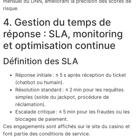
mensuel du DNN, améliorant la précision des scores de
risque.
4. Gestion du temps de
réponse : SLA, monitoring
et optimisation continue
Définition des SLA
Réponse initiale : ≤ 5 s après réception du ticket
(chatbot ou humain).
Résolution standard : ≤ 2 min pour les requêtes
simples (solde du jackpot, procédure de
réclamation).
Escalade critique : ≤ 5 min pour les fraudes ou les
blocages de paiement.
Ces engagements sont affichés sur le site du casino et
font partie des conditions de service.