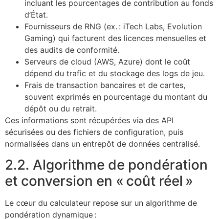
incluant les pourcentages de contribution au fonds
d’État.
Fournisseurs de RNG (ex. : iTech Labs, Evolution
Gaming) qui facturent des licences mensuelles et
des audits de conformité.
Serveurs de cloud (AWS, Azure) dont le coût
dépend du trafic et du stockage des logs de jeu.
Frais de transaction bancaires et de cartes,
souvent exprimés en pourcentage du montant du
dépôt ou du retrait.
Ces informations sont récupérées via des API
sécurisées ou des fichiers de configuration, puis
normalisées dans un entrepôt de données centralisé.
2.2. Algorithme de pondération
et conversion en « coût réel »
Le cœur du calculateur repose sur un algorithme de
pondération dynamique :