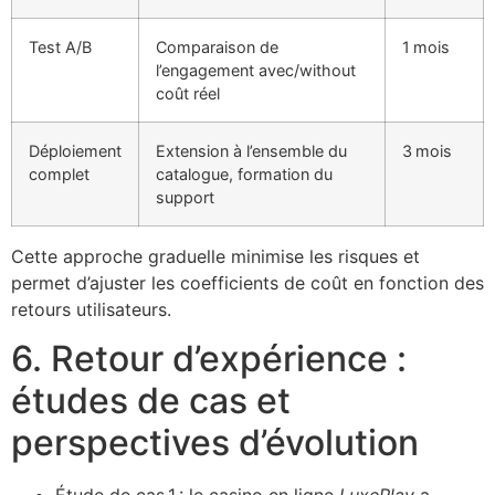
Test A/B
Comparaison de
1 mois
l’engagement avec/without
coût réel
Déploiement
Extension à l’ensemble du
3 mois
complet
catalogue, formation du
support
Cette approche graduelle minimise les risques et
permet d’ajuster les coefficients de coût en fonction des
retours utilisateurs.
6. Retour d’expérience :
études de cas et
perspectives d’évolution