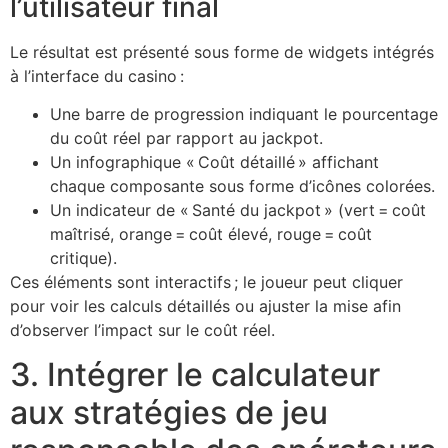
l’utilisateur final
Le résultat est présenté sous forme de widgets intégrés
à l’interface du casino :
Une barre de progression indiquant le pourcentage
du coût réel par rapport au jackpot.
Un infographique « Coût détaillé » affichant
chaque composante sous forme d’icônes colorées.
Un indicateur de « Santé du jackpot » (vert = coût
maîtrisé, orange = coût élevé, rouge = coût
critique).
Ces éléments sont interactifs ; le joueur peut cliquer
pour voir les calculs détaillés ou ajuster la mise afin
d’observer l’impact sur le coût réel.
3. Intégrer le calculateur
aux stratégies de jeu