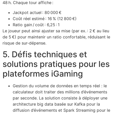
48 h. Chaque tour affiche :
Jackpot actuel : 80 000 €
Coût réel estimé : 16 % (12 800 €)
Ratio gain / coût : 6,25 : 1
Le joueur peut ainsi ajuster sa mise (par ex. : 2 € au lieu
de 5 €) pour maintenir un ratio confortable, réduisant le
risque de sur‑dépense.
5. Défis techniques et
solutions pratiques pour les
plateformes iGaming
Gestion du volume de données en temps réel : le
calculateur doit traiter des millions d’événements
par seconde. La solution consiste à déployer une
architecture big data basée sur Kafka pour la
diffusion d’événements et Spark Streaming pour le