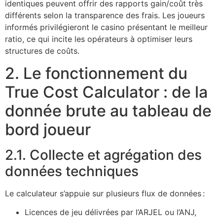
identiques peuvent offrir des rapports gain/coût très
différents selon la transparence des frais. Les joueurs
informés privilégieront le casino présentant le meilleur
ratio, ce qui incite les opérateurs à optimiser leurs
structures de coûts.
2. Le fonctionnement du
True Cost Calculator : de la
donnée brute au tableau de
bord joueur
2.1. Collecte et agrégation des
données techniques
Le calculateur s’appuie sur plusieurs flux de données :
Licences de jeu délivrées par l’ARJEL ou l’ANJ,