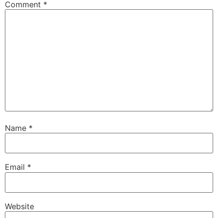
Comment
*
Name
*
Email
*
Website