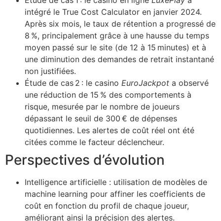
Étude de cas 1 : le casino en ligne
LuxePlay
a
intégré le True Cost Calculator en janvier 2024.
Après six mois, le taux de rétention a progressé de
8 %, principalement grâce à une hausse du temps
moyen passé sur le site (de 12 à 15 minutes) et à
une diminution des demandes de retrait instantané
non justifiées.
Étude de cas 2 : le casino
EuroJackpot
a observé
une réduction de 15 % des comportements à
risque, mesurée par le nombre de joueurs
dépassant le seuil de 300 € de dépenses
quotidiennes. Les alertes de coût réel ont été
citées comme le facteur déclencheur.
Perspectives d’évolution
Intelligence artificielle : utilisation de modèles de
machine learning pour affiner les coefficients de
coût en fonction du profil de chaque joueur,
améliorant ainsi la précision des alertes.