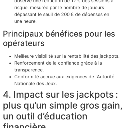
observé une réduction de 12 % des sessions à
risque, mesurée par le nombre de joueurs
dépassant le seuil de 200 € de dépenses en
une heure.
Principaux bénéfices pour les
opérateurs
Meilleure visibilité sur la rentabilité des jackpots.
Renforcement de la confiance grâce à la
transparence.
Conformité accrue aux exigences de l’Autorité
Nationale des Jeux.
4. Impact sur les jackpots :
plus qu’un simple gros gain,
un outil d’éducation
financière