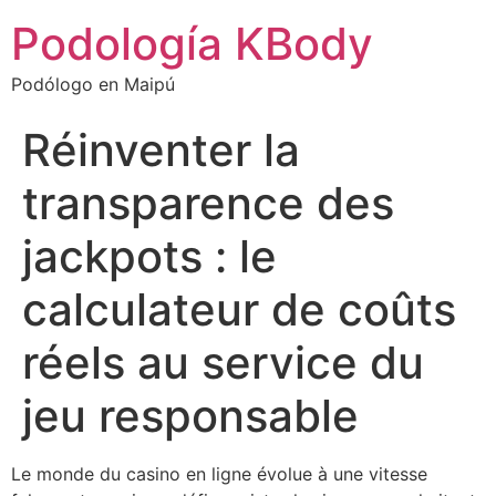
Podología KBody
Podólogo en Maipú
Réinventer la
transparence des
jackpots : le
calculateur de coûts
réels au service du
jeu responsable
Le monde du casino en ligne évolue à une vitesse