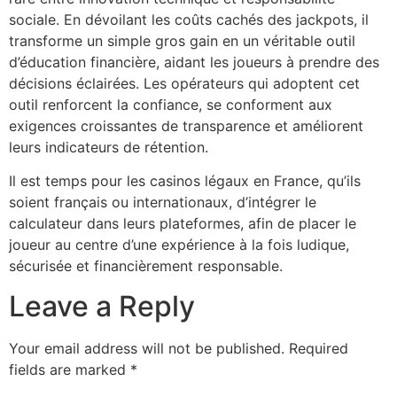
sociale. En dévoilant les coûts cachés des jackpots, il
transforme un simple gros gain en un véritable outil
d’éducation financière, aidant les joueurs à prendre des
décisions éclairées. Les opérateurs qui adoptent cet
outil renforcent la confiance, se conforment aux
exigences croissantes de transparence et améliorent
leurs indicateurs de rétention.
Il est temps pour les casinos légaux en France, qu’ils
soient français ou internationaux, d’intégrer le
calculateur dans leurs plateformes, afin de placer le
joueur au centre d’une expérience à la fois ludique,
sécurisée et financièrement responsable.
Leave a Reply
Your email address will not be published.
Required
fields are marked
*