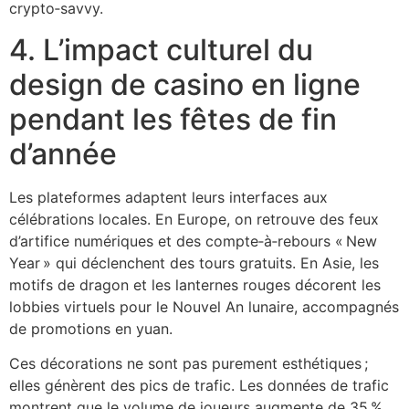
crypto‑savvy.
4. L’impact culturel du
design de casino en ligne
pendant les fêtes de fin
d’année
Les plateformes adaptent leurs interfaces aux
célébrations locales. En Europe, on retrouve des feux
d’artifice numériques et des compte‑à‑rebours « New
Year » qui déclenchent des tours gratuits. En Asie, les
motifs de dragon et les lanternes rouges décorent les
lobbies virtuels pour le Nouvel An lunaire, accompagnés
de promotions en yuan.
Ces décorations ne sont pas purement esthétiques ;
elles génèrent des pics de trafic. Les données de trafic
montrent que le volume de joueurs augmente de 35 %