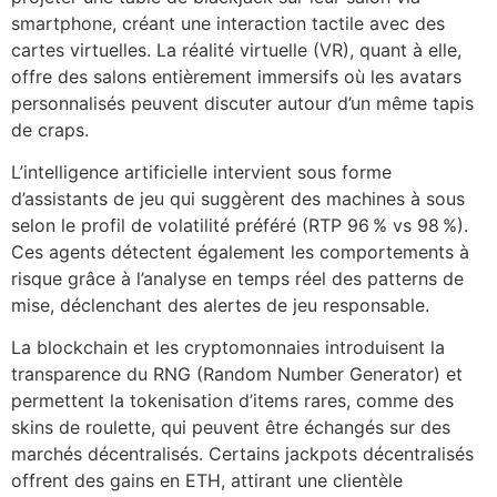
smartphone, créant une interaction tactile avec des
cartes virtuelles. La réalité virtuelle (VR), quant à elle,
offre des salons entièrement immersifs où les avatars
personnalisés peuvent discuter autour d’un même tapis
de craps.
L’intelligence artificielle intervient sous forme
d’assistants de jeu qui suggèrent des machines à sous
selon le profil de volatilité préféré (RTP 96 % vs 98 %).
Ces agents détectent également les comportements à
risque grâce à l’analyse en temps réel des patterns de
mise, déclenchant des alertes de jeu responsable.
La blockchain et les cryptomonnaies introduisent la
transparence du RNG (Random Number Generator) et
permettent la tokenisation d’items rares, comme des
skins de roulette, qui peuvent être échangés sur des
marchés décentralisés. Certains jackpots décentralisés
offrent des gains en ETH, attirant une clientèle