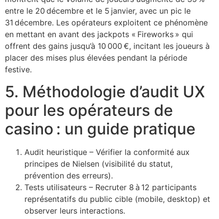
entre le 20 décembre et le 5 janvier, avec un pic le
31 décembre. Les opérateurs exploitent ce phénomène
en mettant en avant des jackpots « Fireworks » qui
offrent des gains jusqu’à 10 000 €, incitant les joueurs à
placer des mises plus élevées pendant la période
festive.
5. Méthodologie d’audit UX
pour les opérateurs de
casino : un guide pratique
Audit heuristique – Vérifier la conformité aux
principes de Nielsen (visibilité du statut,
prévention des erreurs).
Tests utilisateurs – Recruter 8 à 12 participants
représentatifs du public cible (mobile, desktop) et
observer leurs interactions.