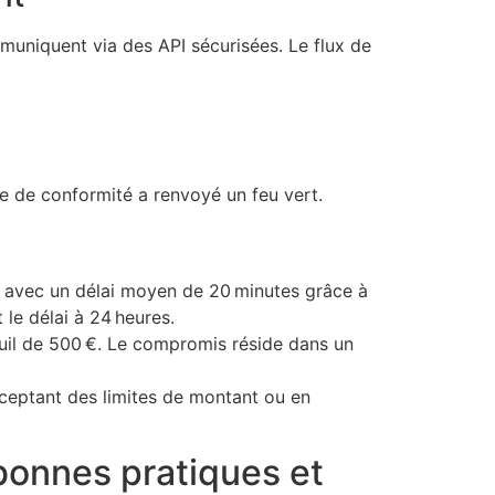
muniquent via des API sécurisées. Le flux de
le de conformité a renvoyé un feu vert.
P, avec un délai moyen de 20 minutes grâce à
le délai à 24 heures.
uil de 500 €. Le compromis réside dans un
ceptant des limites de montant ou en
 bonnes pratiques et