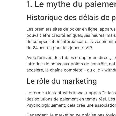
1. Le mythe du paiemen
Historique des délais de 
Les premiers sites de poker en ligne, apparu
pouvait être crédité en quelques heures, mais
de compensation interbancaire. L’avènement de
de 24 heures pour les joueurs VIP.
Avec l’arrivée des tables croupier en direct, 
introduit de nouveaux points de contrôle, not
accéléré, la chaîne complète – du clic « withd
Le rôle du marketing
Le terme « instant‑withdrawal » apparaît dan
des solutions de paiement en temps réel. Les 
Psychologiquement, cela crée une association e
Cependant, le marketing ne précise pas toujour