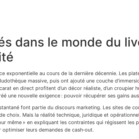
és dans le monde du liv
ité
nce exponentielle au cours de la dernière décennie. Les pla
udothèque massive, puis ont ajouté une couche d’immersion :
rat en direct profitent d’un décor réaliste, d’un croupier h
éé une nouvelle exigence : pouvoir récupérer ses gains aussi 
nstantané font partie du discours marketing. Les sites de 
e choix. Mais la réalité technique, juridique et opérationne
jour même » en expliquant les contraintes qui régissent les
r optimiser leurs demandes de cash‑out.