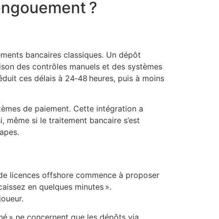
l’engouement ?
ements bancaires classiques. Un dépôt
raison des contrôles manuels et des systèmes
duit ces délais à 24‑48 heures, puis à moins
ystèmes de paiement. Cette intégration a
, même si le traitement bancaire s’est
tapes.
e de licences offshore commence à proposer
caissez en quelques minutes ».
joueur.
tané » ne concernent que les dépôts via