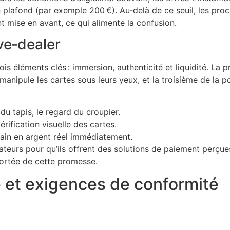
ain plafond (par exemple 200 €). Au‑delà de ce seuil, les pr
t mise en avant, ce qui alimente la confusion.
ve‑dealer
ois éléments clés : immersion, authenticité et liquidité. La
manipule les cartes sous leurs yeux, et la troisième de la p
 du tapis, le regard du croupier.
érification visuelle des cartes.
 gain en argent réel immédiatement.
ateurs pour qu’ils offrent des solutions de paiement perçu
 portée de cette promesse.
e et exigences de conformité