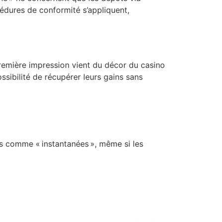
océdures de conformité s’appliquent,
 première impression vient du décor du casino
ossibilité de récupérer leurs gains sans
es comme « instantanées », même si les