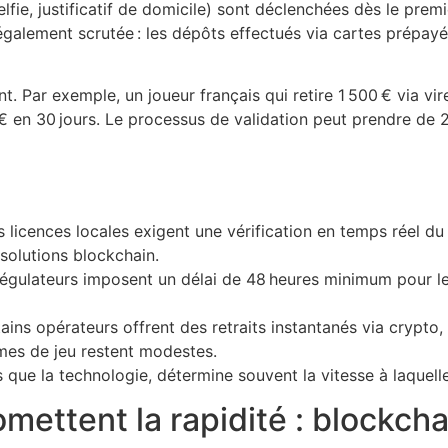
 selfie, justificatif de domicile) sont déclenchées dès le pre
 également scrutée : les dépôts effectués via cartes prépa
t. Par exemple, un joueur français qui retire 1 500 € via vir
€ en 30 jours. Le processus de validation peut prendre de 2
es licences locales exigent une vérification en temps réel d
olutions blockchain.
 régulateurs imposent un délai de 48 heures minimum pour le
tains opérateurs offrent des retraits instantanés via crypto, 
lumes de jeu restent modestes.
us que la technologie, détermine souvent la vitesse à laquell
mettent la rapidité : blockchai