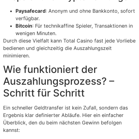
Paysafecard
: Anonym und ohne Bankkonto, sofort
verfügbar.
Bitcoin
: Für technikaffine Spieler, Transaktionen in
wenigen Minuten.
Durch diese Vielfalt kann Total Casino fast jede Vorliebe
bedienen und gleichzeitig die Auszahlungszeit
minimieren.
Wie funktioniert der
Auszahlungsprozess? –
Schritt für Schritt
Ein schneller Geldtransfer ist kein Zufall, sondern das
Ergebnis klar definierter Abläufe. Hier ein einfacher
Überblick, den du beim nächsten Gewinn befolgen
kannst: