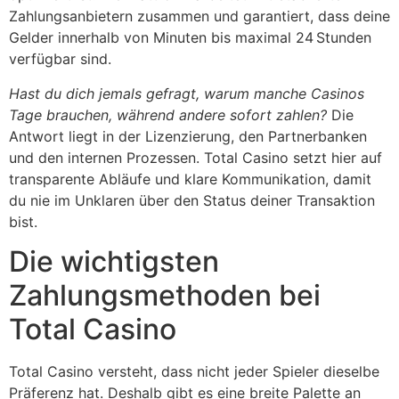
Zahlungsanbietern zusammen und garantiert, dass deine
Gelder innerhalb von Minuten bis maximal 24 Stunden
verfügbar sind.
Hast du dich jemals gefragt, warum manche Casinos
Tage brauchen, während andere sofort zahlen?
Die
Antwort liegt in der Lizenzierung, den Partnerbanken
und den internen Prozessen. Total Casino setzt hier auf
transparente Abläufe und klare Kommunikation, damit
du nie im Unklaren über den Status deiner Transaktion
bist.
Die wichtigsten
Zahlungsmethoden bei
Total Casino
Total Casino versteht, dass nicht jeder Spieler dieselbe
Präferenz hat. Deshalb gibt es eine breite Palette an