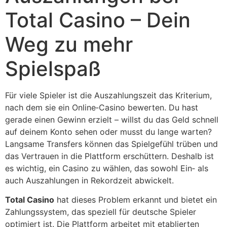
Total Casino – Dein
Weg zu mehr
Spielspaß
Für viele Spieler ist die Auszahlungszeit das Kriterium,
nach dem sie ein Online‑Casino bewerten. Du hast
gerade einen Gewinn erzielt – willst du das Geld schnell
auf deinem Konto sehen oder musst du lange warten?
Langsame Transfers können das Spielgefühl trüben und
das Vertrauen in die Plattform erschüttern. Deshalb ist
es wichtig, ein Casino zu wählen, das sowohl Ein‑ als
auch Auszahlungen in Rekordzeit abwickelt.
Total Casino
hat dieses Problem erkannt und bietet ein
Zahlungssystem, das speziell für deutsche Spieler
optimiert ist. Die Plattform arbeitet mit etablierten